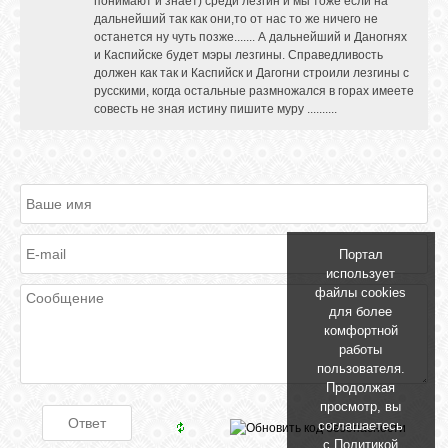
понимают и знает) среди лезгин и мы тоже если на
дальнейший так как они,то от нас то же ничего не
останется ну чуть позже....... А дальнейший и Даногнях
и Каспийске будет мэры лезгины. Справедливость
должен как так и Каспийск и Дагогни строили лезгины с
русскими, когда остальные размножался в горах имеете
совесть не зная истину пишите муру ..........
Портал
использует
файлы cookies
для более
комфортной
работы
пользователя.
Продолжая
просмотр, вы
соглашаетесь
с
Политикой