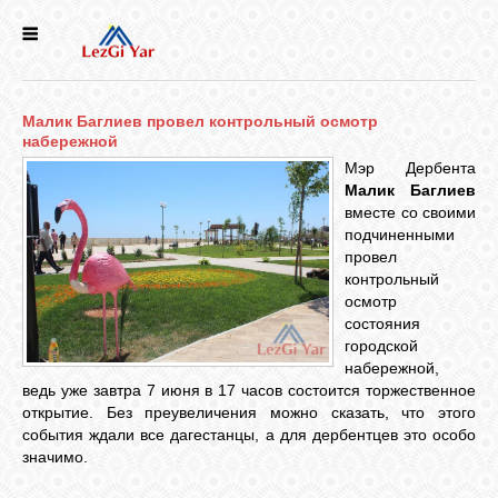
НОВОСТИ
Малик Баглиев провел контрольный осмотр
СЕЛА
набережной
Мэр Дербента
Малик Баглиев
ИСТОРИЯ
вместе со своими
подчиненными
провел
КУЛЬТУРА
контрольный
осмотр
состояния
ГОЛОС
городской
ЛЕЗГИН
набережной,
ведь уже завтра 7 июня в 17 часов состоится торжественное
открытие. Без преувеличения можно сказать, что этого
НАРОДЫ
события ждали все дагестанцы, а для дербентцев это особо
значимо.