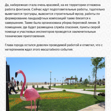
БИБЛИОТЕКА
Да, набережная стала очень красивой, на ее территории отлажена
работа фонтанов. Сейчас идут подготовительные работы, тщательно
выметаются тротуары, вывозится строительный мусор, работы по
ФОРУМ
формированию ландшафтных композиций также близятся к
завершению. Также была организована уборка береговой линии. В
помещении, где будет размещена служба спасения, пункты скорой
помощи и участковых инспекторов проводятся заключительные
ГОСТЕВАЯ
технические приготовления.
Глава города остался доволен проводимой работой и отметил, что с
О САЙТЕ
нетерпением ждал этого масштабного события.
ФОТО
ВИДЕО
МУЗЫКА
САЙТЫ