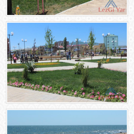
ОБЪЯВЛЕНИЯ
ВОПРОСЫ /
ОТВЕТЫ
КОНТАКТЫ
ВХОД
RSS
VK