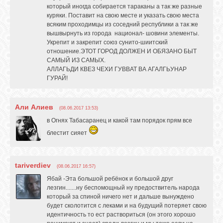
который иногда собирается тараканы а так же разные
куряки. Поставит на свою месте и указать свою места
всяким проходимцы из соседний республики а так же
вышвырнуть из города национал- шовини элементы.
Укрепит и закрепит союз сунито-шиитский
отношение.ЭТОТ ГОРОД ДОЛЖЕН И ОБЯЗАНО БЫТ
САМЫЙ ИЗ САМЫХ.
АЛЛАГЬДИ КВЕЗ ЧЕХИ ГУВВАТ ВА АГАЛГЬУНАР
ГУРАЙ!
Али Алиев
(08.06.2017 13:53)
в Огнях Табасаранец и какой там порядок прям все
блестит сияет
tariverdiev
(08.06.2017 16:57)
Ябай -Эта большой ребёнок и большой друг
лезгин.......ну беспомощный ну предоствитель народа
который за спиной ничего нет и дальше вынуждено
будет сколотится с леками и на будущий потеряет свою
идентичность то ест раствориться (он этого хорошо