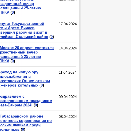
раздничный вечер
освященный 25-летию
ЛНКА
(
0
)
епутат Государственной
17.04.2024
умы Артем Бичаев
овершил рабочий визит в
улейман-Стальский район
(
0
)
 Москве 26 апреля состоится
14.04.2024
оржественный вечер
освященный 25-летию
ЛНКА
(
0
)
ереход на новую эру
11.04.2024
еплоснабжения в
агестанских Огнях: отзывы
нженеров котельных
(
0
)
оздравляем с
09.04.2024
лагословенным праздником
аза-Байрам 2024!
(
0
)
 Табасаранском районе
08.04.2024
остоялось соревнование по
усским шашкам среди
кольников
(
0
)