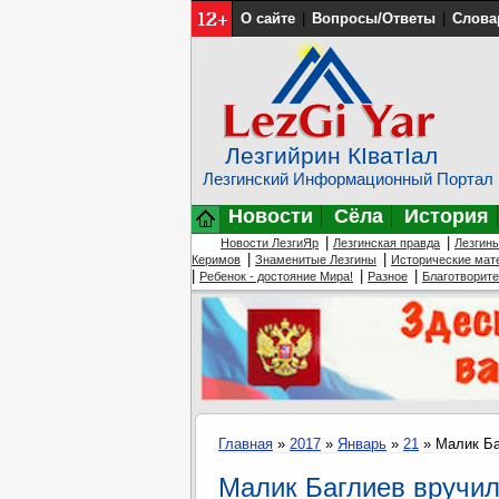
О сайте
|
Вопросы/Ответы
|
Слова
Лезгийрин КIватIал
Лезгинский Информационный Портал
Новости
Сёла
История
|
|
Новости ЛезгиЯр
Лезгинская правда
Лезгин
|
|
Керимов
Знаменитые Лезгины
Исторические мат
|
|
|
Ребенок - достояние Мира!
Разное
Благотворит
Главная
»
2017
»
Январь
»
21
» Малик Ба
Малик Баглиев вручил