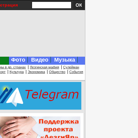
истрация
Фото
Видео
Музыка
|
|
ны в др. странах
Лезгинская мафия
Сулейман
|
|
|
|
орт
Культура
Экономика
Общество
События