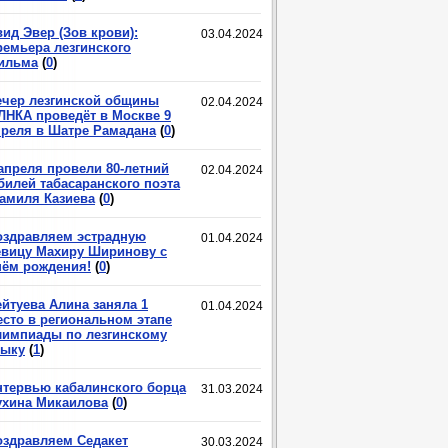
ид Эвер (Зов крови):
03.04.2024
ремьера лезгинского
ильма
(
0
)
ечер лезгинской общины
02.04.2024
ЛНКА проведёт в Москве 9
преля в Шатре Рамадана
(
0
)
 апреля провели 80-летний
02.04.2024
билей табасаранского поэта
амиля Казиева
(
0
)
оздравляем эстрадную
01.04.2024
евицу Махиру Ширинову с
нём рождения!
(
0
)
ейтуева Алина заняла 1
01.04.2024
есто в региональном этапе
лимпиады по лезгинскому
зыку
(
1
)
нтервью кабалинского борца
31.03.2024
ухина Микаилова
(
0
)
оздравляем Седакет
30.03.2024