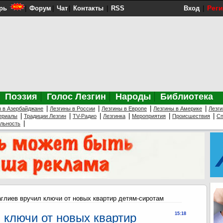
Рег
рь
|
Форум
|
Чат
|
Контакты
|
RSS
Вход
|
Поэзия
Голос Лезгин
Народы
Библиотека
|
|
|
|
ы в Азербайджане
Лезгины в России
Лезгины в Европе
Лезгины в Америке
Лезги
|
|
|
|
|
|
ериалы
Традиции Лезгин
TV-Радио
Лезгинка
Мероприятия
Происшествия
Сп
|
ельность
глиев вручил ключи от новых квартир детям-сиротам
 ключи от новых квартир
15:18