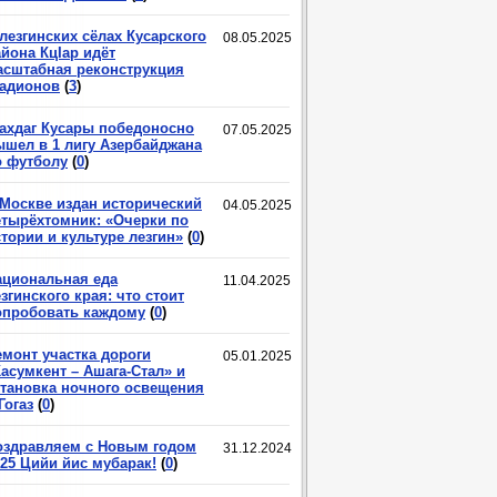
лезгинских сёлах Кусарского
08.05.2025
йона КцIар идёт
асштабная реконструкция
тадионов
(
3
)
ахдаг Кусары победоносно
07.05.2025
ышел в 1 лигу Азербайджана
о футболу
(
0
)
 Москве издан исторический
04.05.2025
етырёхтомник: «Очерки по
тории и культуре лезгин»
(
0
)
ациональная еда
11.04.2025
згинского края: что стоит
опробовать каждому
(
0
)
емонт участка дороги
05.01.2025
асумкент – Ашага-Стал» и
становка ночного освещения
Гогаз
(
0
)
оздравляем с Новым годом
31.12.2024
025 Цийи йис мубарак!
(
0
)