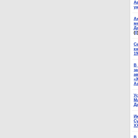
А
у
А
м
Да
(
0
С
к
19
В
з
а
«
А
У
М
Да
И
С
X
В