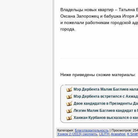
Владельцы новых квартир – Татьяна
Оксана Запорожец и бабушка Игоря Ал
и пожелали работникам городской ад
города.
Ниже приведены схожие материалы:
Мэр Дербента Малик Баглиев нал
Мэр Дербента встретился с Ахма
Двое кандидатов в Президенты Да
Лезгин Малик Баглиев кандидат в
Ханжан Курбанов высказался о ка
Категория
:
Благотворительность
|
Просмотров
: 25
Хэнкок 2 (2013) смотреть
,
LILITH
,
Arapahoe
,
K Smit