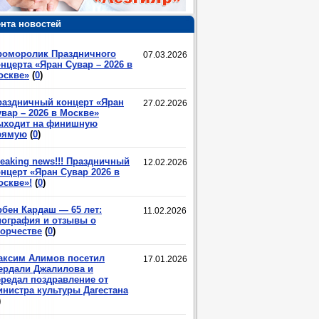
нта новостей
роморолик Праздничного
07.03.2026
нцерта «Яран Сувар – 2026 в
оскве»
(
0
)
раздничный концерт «Яран
27.02.2026
вар – 2026 в Москве»
ыходит на финишную
рямую
(
0
)
eaking news!!! Праздничный
12.02.2026
нцерт «Яран Сувар 2026 в
оскве»!
(
0
)
рбен Кардаш — 65 лет:
11.02.2026
иография и отзывы о
ворчестве
(
0
)
аксим Алимов посетил
17.01.2026
ердали Джалилова и
ередал поздравление от
инистра культуры Дагестана
)