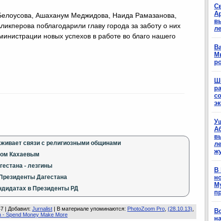
С
А
 Белоусова, Ашаханум Меджидова, Наида Рамазанова,
в
икперова поблагодарили главу города за заботу о них
л
министрации новых успехов в работе во благо нашего
Ва
М
р
Ш
р
с
э
У
А
в
аживает связи с религиозными общинами
ле
ж
дом Кахаевым
гестана - лезгины
В
 Президенты Дагестана
н
М
ндидатах в Президенты РД
п
47 |
Добавил
:
Jurnalist
|
В материале упоминаются
:
PhotoZoom Pro
,
(28.10.13)
,
В
h - Spend Money Make More
н