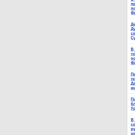
п
п
Ф
Д
Д
с
С
В
т
п
Ф
П
т
Д
и
П
б
Ур
В
с
р
ш