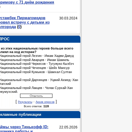
еримову с 71 днём рождения
)
устамбек Пирмагомедов
30.03.2024
овел встречу с детьми из
елгорода
(
0
)
ПРОС
 из этих национальных героев больше всего
лиял на ход истории?
Национальный герой Лезгин - Имам Хаджи Давуд
Национальный герой Аварцев - Имам Шамиль
Национальный герой Черкесов - Тугужуко Кызбэч
Национальный герой Чеченцев - Шейх Мансур
Национальный герой Кумыков - Шамхал Султан
т
Национальный герой Даргинцев - Уцмий Ахмед -Хан
тагский
Национальный герой Лакцев - Чолак Сурхай-Хан
икумухский.
[
·
]
Результаты
Архив опросов
Всего ответов:
1128
екламные публикации
аймы через Тинькофф ID:
22.05.2026
еханика работы и