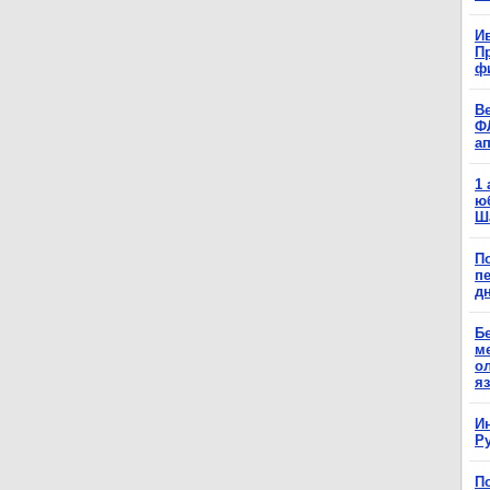
Ив
П
ф
В
Ф
а
1
ю
Ш
П
п
д
Б
м
о
я
И
Р
П