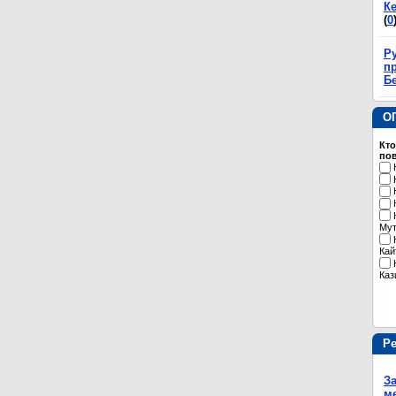
К
(
0
Р
пр
Б
О
Кто
пов
Му
Кай
Каз
Р
З
м