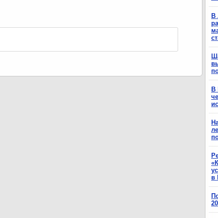
В 
ра
м
с
Ш
в
п
В
ч
ис
Н
ле
п
Р
«К
у
в 
П
2