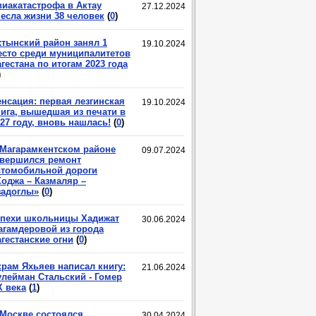
виакатастрофа в Актау
27.12.2024
несла жизни 38 человек
(
0
)
хтынский район занял 1
19.10.2024
есто среди муниципалитетов
гестана по итогам 2023 года
)
енсация: первая лезгинская
19.10.2024
нига, вышедшая из печати в
27 году, вновь нашлась!
(
0
)
 Магарамкентском районе
09.07.2024
авершился ремонт
втомобильной дороги
Ходжа – Казмаляр –
задоглы»
(
0
)
спехи школьницы Хадижат
30.06.2024
агамдеровой из города
гестанские огни
(
0
)
крам Яхьяев написал книгу:
21.06.2024
улейман Стальский - Гомер
X века
(
1
)
 Москве состоялся
30.04.2024