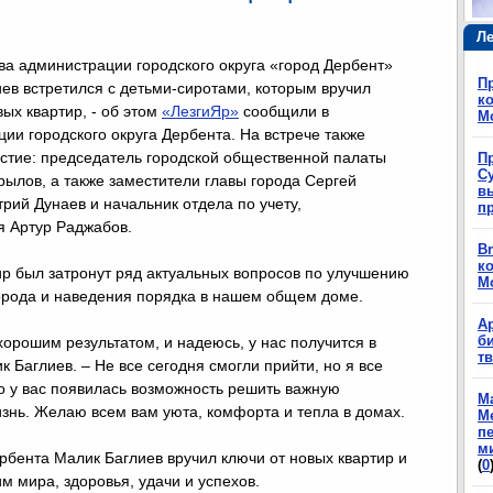
Ле
ва администрации городского округа «город Дербент»
П
ев встретился с детьми-сиротами, которым вручил
ко
вых квартир, - об этом
«ЛезгиЯр»
сообщили в
М
ии городского округа Дербента. На встрече также
стие: председатель городской общественной палаты
П
Су
ылов, а также заместители главы города Сергей
в
рий Дунаев и начальник отдела по учету,
п
я Артур Раджабов.
Br
ко
ир был затронут ряд актуальных вопросов по улучшению
М
города и наведения порядка в нашем общем доме.
А
б
орошим результатом, и надеюсь, у нас получится в
т
 Баглиев. – Не все сегодня смогли прийти, но я все
что у вас появилась возможность решить важную
М
изнь. Желаю всем вам уюта, комфорта и тепла в домах.
М
п
м
рбента Малик Баглиев вручил ключи от новых квартир и
(
0
м мира, здоровья, удачи и успехов.