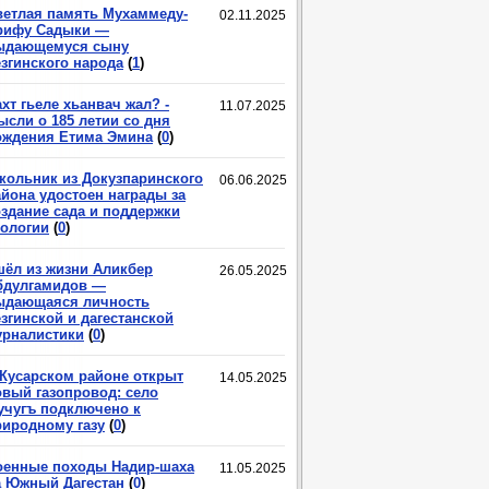
ветлая память Мухаммеду-
02.11.2025
рифу Садыки —
ыдающемуся сыну
езгинского народа
(
1
)
хт гьеле хьанвач жал? -
11.07.2025
ысли о 185 летии со дня
ождения Етима Эмина
(
0
)
кольник из Докузпаринского
06.06.2025
айона удостоен награды за
оздание сада и поддержки
кологии
(
0
)
шёл из жизни Аликбер
26.05.2025
бдулгамидов —
ыдающаяся личность
згинской и дагестанской
урналистики
(
0
)
 Кусарском районе открыт
14.05.2025
овый газопровод: село
учугъ подключено к
риродному газу
(
0
)
оенные походы Надир-шаха
11.05.2025
а Южный Дагестан
(
0
)