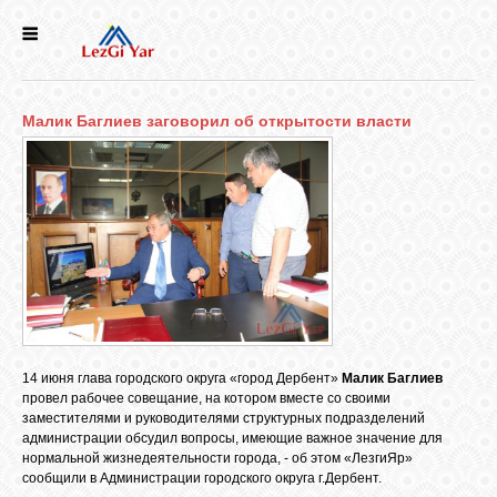
НОВОСТИ
Малик Баглиев заговорил об открытости власти
СЕЛА
ИСТОРИЯ
КУЛЬТУРА
ГОЛОС
ЛЕЗГИН
14 июня глава городского округа «город Дербент»
Малик Баглиев
провел рабочее совещание, на котором вместе со своими
заместителями и руководителями структурных подразделений
НАРОДЫ
администрации обсудил вопросы, имеющие важное значение для
нормальной жизнедеятельности города, - об этом «ЛезгиЯр»
сообщили в Администрации городского округа г.Дербент.