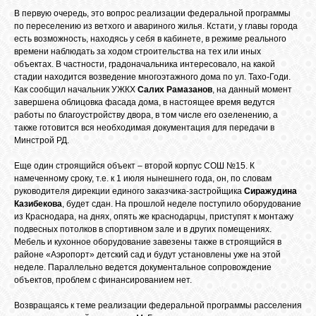
БИБЛИОТЕКА
В первую очередь, это вопрос реализации федеральной программы
по переселению из ветхого и авариного жилья. Кстати, у главы города
есть возможность, находясь у себя в кабинете, в режиме реального
ФОРУМ
времени наблюдать за ходом строительства на тех или иных
объектах. В частности, градоначальника интересовало, на какой
стадии находится возведение многоэтажного дома по ул. Тахо-Годи.
Как сообщил начальник УЖКХ
Салих Рамазанов
, на данный момент
ГОСТЕВАЯ
завершена облицовка фасада дома, в настоящее время ведутся
работы по благоустройству двора, в том числе его озеленению, а
также готовится вся необходимая документация для передачи в
О САЙТЕ
Минстрой РД.
Еще один строящийся объект – второй корпус СОШ №15. К
намеченному сроку, т.е. к 1 июля нынешнего года, он, по словам
ФОТО
руководителя дирекции единого заказчика-застройщика
Сиражудина
Казибекова
, будет сдан. На прошлой неделе поступило оборудование
из Краснодара, на днях, опять же краснодарцы, приступят к монтажу
ВИДЕО
подвесных потолков в спортивном зале и в других помещениях.
Мебель и кухонное оборудование завезены также в строящийся в
районе «Аэропорт» детский сад и будут установлены уже на этой
неделе. Параллельно ведется документальное сопровождение
МУЗЫКА
объектов, проблем с финансированием нет.
Возвращаясь к теме реализации федеральной программы расселения
САЙТЫ