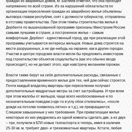
граждан из аварийных домов, М. Баглиев отметил, что она проходит
напряженно по всей стране. Из-за нарушений обязательств по
организации переселения граждан из аварийного жилья объявлены
выговора главам республик, снят с должности губернатор, отправлены
ОБЪЯВЛЕНИЯ
в отставку правительства. При этом темпы строительства жилья в
Дербенте по вышеназванной программе признаны Минстроем России
самыми лучшими в стране, а построенное жилье – самым
ВОПРОСЫ /
комфортным. Дербент - единственный город, где при реализации этой
ОТВЕТЫ
программы учитываются интересы жильцов. Новые дома строятся на
месте разрушенных, а не где-нибудь на окраине, как в других городах.
Участки в центре городские власти могли бы предложить инвесторам
под строительство объектов соцкультбыта (как это обычно везде
КОНТАКТЫ
происходит), но не делают этого, идя навстречу желаниям горожан.
Власти также берут на себя дополнительные расходы, связанные с
ВХОД
предоставлением временного жилья для тех, чей дом сейчас строится.
Почти каждый владелец квартиры при переселении получает
дополнительные квадратные метры за счет застройщика. И при всем
при этом жалобы от жильцов, чаще всего необоснованные и по
незначительным поводам («где-то в углу обои отклеились», «после
RSS
дождя на потолке появилось пятно» и т.д.), не прекращаются.
Слишком завышенные у них требования. При приватизации жилья
некоторые из них умудрились из одной комнаты сделать две, а из двух
VK
– три, получили в БТИ новые техпаспорта и теперь, имея в наличии
25-30 кв. м, требуют двух- и трехкомнатные квартиры. Кстати, любая