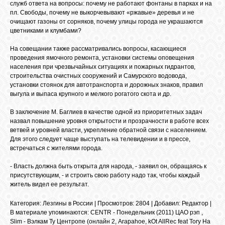
служб ответа на вопросы: почему не работают фонтаны в парках и на
пл. Свободы, почему не выкорчевывают «ржавые» деревья и не
очищают газоны от сорняков, почему улицы города не украшаются
цветниками и клумбами?
На совещании также рассматривались вопросы, касающиеся
проведения ямочного ремонта, установки системы оповещения
населения при чрезвычайных ситуациях и пожарных гидрантов,
строительства очистных сооружений и Самурского водовода,
установки стоянок для автотранспорта и дорожных знаков, правил
выгула и выпаса крупного и мелкого рогатого скота и др.
В заключение М. Баглиев в качестве одной из приоритетных задач
назвал повышение уровня открытости и прозрачности в работе всех
ветвей и уровней власти, укрепление обратной связи с населением.
Для этого следует чаще выступать на телевидении и в прессе,
встречаться с жителями города.
- Власть должна быть открыта для народа, - заявил он, обращаясь к
присутствующим, - и строить свою работу надо так, чтобы каждый
житель видел ее результат.
Категория
:
Лезгины в России
|
Просмотров
: 2804 |
Добавил
:
Редактор
|
В материале упоминаются
:
CENTR - Понедельник (2011) ЦАО рэп
,
Slim - Вэлкам Ту Центропе (онлайн 2
,
Arapahoe
,
kOt AllRec feat Tory На