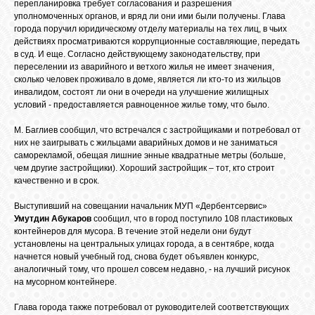
перепланировка требует согласования и разрешения
уполномоченных органов, и вряд ли они ими были получены. Глава
GOOGLE+
города поручил юридическому отделу материалы на тех лиц, в чьих
действиях просматриваются коррупционные составляющие, передать
в суд. И еще. Согласно действующему законодательству, при
TWITTER
переселении из аварийного и ветхого жилья не имеет значения,
сколько человек проживало в доме, является ли кто-то из жильцов
инвалидом, состоят ли они в очереди на улучшение жилищных
условий - предоставляется равноценное жилье тому, что было.
FACEBOOK
М. Баглиев сообщил, что встречался с застройщиками и потребовал от
них не заигрывать с жильцами аварийных домов и не заниматься
саморекламой, обещая лишние энные квадратные метры (больше,
чем другие застройщики). Хороший застройщик – тот, кто строит
качественно и в срок.
Выступивший на совещании начальник МУП «Дербентсервис»
Умутдин Абукаров
сообщил, что в город поступило 108 пластиковых
контейнеров для мусора. В течение этой недели они будут
установлены на центральных улицах города, а в сентябре, когда
начнется новый учебный год, снова будет объявлен конкурс,
аналогичный тому, что прошел совсем недавно, - на лучший рисунок
на мусорном контейнере.
Глава города также потребовал от руководителей соответствующих