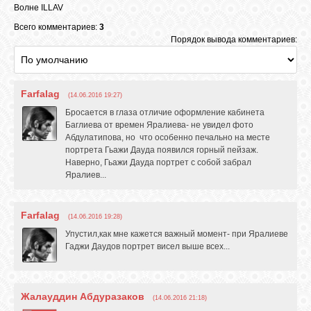
Волне ILLAV
Всего комментариев:
3
Порядок вывода комментариев:
Farfalag
(14.06.2016 19:27)
Бросается в глаза отличие оформление кабинета
Баглиева от времен Яралиева- не увидел фото
Абдулатипова, но что особенно печально на месте
портрета Гьажи Дауда появился горный пейзаж.
Наверно, Гьажи Дауда портрет с собой забрал
Яралиев...
Farfalag
(14.06.2016 19:28)
Упустил,как мне кажется важный момент- при Яралиеве
Гаджи Даудов портрет висел выше всех...
Жалауддин Абдуразаков
(14.06.2016 21:18)