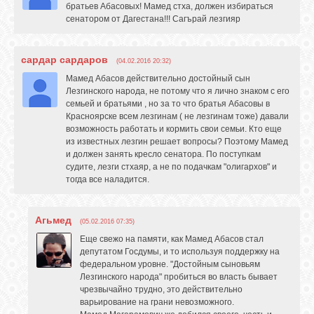
братьев Абасовых! Мамед стха, должен избираться
сенатором от Дагестана!!! Сагърай лезгияр
сардар сардаров
(04.02.2016 20:32)
Мамед Абасов действительно достойный сын
Лезгинского народа, не потому что я лично знаком с его
семьей и братьями , но за то что братья Абасовы в
Красноярске всем лезгинам ( не лезгинам тоже) давали
возможность работать и кормить свои семьи. Кто еще
из известных лезгин решает вопросы? Поэтому Мамед
и должен занять кресло сенатора. По поступкам
судите, лезги стхаяр, а не по подачкам "олигархов" и
тогда все наладится.
Агьмед
(05.02.2016 07:35)
Еще свежо на памяти, как Мамед Абасов стал
депутатом Госдумы, и то используя поддержку на
федеральном уровне. "Достойным сыновьям
Лезгинского народа" пробиться во власть бывает
чрезвычайно трудно, это действительно
варьирование на грани невозможного.