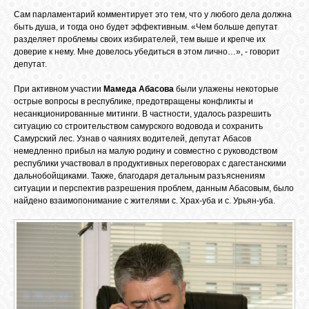
Сам парламентарий комментирует это тем, что у любого дела должна
быть душа, и тогда оно будет эффективным. «Чем больше депутат
разделяет проблемы своих избирателей, тем выше и крепче их
доверие к нему. Мне довелось убедиться в этом лично…», - говорит
депутат.
При активном участии
Мамеда Абасова
были улажены некоторые
острые вопросы в республике, предотвращены конфликты и
несанкционированные митинги. В частности, удалось разрешить
ситуацию со строительством самурского водовода и сохранить
Самурский лес. Узнав о чаяниях водителей, депутат Абасов
немедленно прибыл на малую родину и совместно с руководством
республики участвовал в продуктивных переговорах с дагестанскими
дальнобойщиками. Также, благодаря детальным разъяснениям
ситуации и перспектив разрешения проблем, данным Абасовым, было
найдено взаимопонимание с жителями с. Храх-уба и с. Урьян-уба.