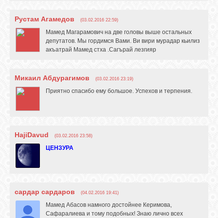
Рустам Агамедов
(03.02.2016 22:59)
Мамед Магарамович на две головы выше остальных
депутатов. Мы гордимся Вами. Ви вири мурадар кьилиз
акъатрай Мамед стха .Сагърай лезгияр
Микаил Абдурагимов
(03.02.2016 23:19)
Приятно спасибо ему большое. Успехов и терпения.
HajiDavud
(03.02.2016 23:58)
ЦЕНЗУРА
сардар сардаров
(04.02.2016 19:41)
Мамед Абасов намного достойнее Керимова,
Сафаралиева и тому подобных! Знаю лично всех