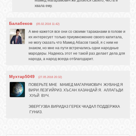
Мамед Магарамович же добился своего, честь и
хвала ему.
Балабеков
(05.02.2016 11:42)
А мне кажется все они со своими тараканами в голове и
их интересует только приумножение своего капитала,
не могу сказать что Мамед Абасов такой, я с ним не
знаком, но мне на пути встречались одни народные
мародеры. Надеюсь этот не такой раз делает дела для
народа, а народ всегда отблагодарит.
Мухтар5049
(27.05.2016 20:32)
ПОВЕРЬТЕ МНЕ МАМЕД МАГАРАМОВИЧ ЖУВАНД Я
ВИРИ ЛЕЗГИЙРИЗ. ХЪСАН ХАЗАНДАЙ Я. АЛЛАГЬДИ
ХУЬЙ ВУЧ.
ЭВЕРГУЗВА ВИРИДАЗ ГЕРЕК ЧКАДАЛ ПОДДЕРЖКА
ГУНИЗ.