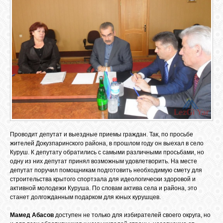
Проводит депутат и выездные приемы граждан. Так, по просьбе
жителей Докузпаринского района, в прошлом году он выехал в село
Куруш. К депутату обратились с самыми различными просьбами, но
одну из них депутат принял возможным удовлетворить. На месте
депутат поручил помощникам подготовить необходимую смету для
строительства крытого спортзала для идеологически здоровой и
активной молодежи Куруша. По словам актива села и района, это
станет долгожданным подарком для юных курушцев.
Мамед Абасов
доступен не только для избирателей своего округа, но