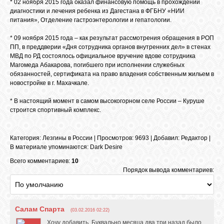
* 02 ноября 2015 года оказал финансовую помощь в прохождении
диагностики и лечения ребенка из Дагестана в ФГБНУ «НИИ
питания», Отделение гастроэнтерологии и гепатологии.
* 09 ноября 2015 года – как результат рассмотрения обращения в РОП
ПП, в преддверии «Дня сотрудника органов внутренних дел» в стенах
МВД по РД состоялось официальное вручение вдове сотрудника
Магомеда Абакарова, погибшего при исполнении служебных
обязанностей, сертификата на право владения собственным жильем в
новостройке в г. Махачкале.
* В настоящий момент в самом высокогорном селе России – Куруше
строится спортивный комплекс.
Категория
:
Лезгины в России
|
Просмотров
: 9693 |
Добавил
:
Редактор
|
В материале упоминаются
:
Dark Desire
Всего комментариев:
10
Порядок вывода комментариев:
Салам Спарта
(03.02.2016 02:22)
Хочу добавить. Буквально месяца два три назад было