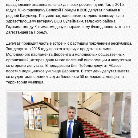
праздновании знаменательных для всех россиян дней. Так, в 2015
году в 70-ю годовщину Великой Победы в ВОВ депутат прибыл в
родной Касумхюр. Разумеется, нанес визит к единственному ныне
здравствующему ветерану ВОВ Сулейман-Стальского района
Гаджимагомеду Казимагомедову и выразил ему благодарность от всех
дагестанцев за Победу.
Депутат проводит частые встречи с растущим поколением республики.
Так, депутат в 2015 году провел встречу с представителями
Молодежного парламента Дербента и молодежных общественных
организаций, которая дала много полезной информации и напутствия
со стороны депутата. В преддверии Дня Победы депутат Абасов
посетил медицинское училище Дербента. В этот день депутат вместе
со студентами заложил сад из более чем 50 молодых саженцев на
территории училища.