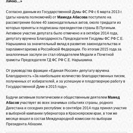
БИБЛИОТЕКА
лично…»
Согласно данным из Государственной Думы ФС РФ с 6 марта 2013 г.
(даты начала полномочий) от
Мамеда Абасова
поступило на
ФОРУМ
рассмотрение более 40 законодательных актов, около тридцати из
которых приняты и подписаны президентом страны В.Путиным.
Активное участие депутата было отмечено и в октябре 2014 года,
ГОСТЕВАЯ
депутату вручена Благодарность Председателя Госдумы ФС РФ С.Е.
Нарышкина за значительный вклад в развитие законодательства и
парламентаризма в Российской Федерации. По итогам 2015 года за
аналогичные заслуги он стал обладателем Медали и Почетной
О САЙТЕ
грамоты Председателя ГД ФС РФ С.Е. Нарышкина.
От руководства фракции «Единая Россия» депутату вручена
ФОТО
Благодарность «За наибольшее количество благодарственных писем,
полученных от избирателей, и за успешную и плодотворную работу в
Государственной Думе в 2015 году».
ВИДЕО
Будучи активным политическим и общественным деятелем
Мамед
Абасов
участвует во всех значимых событиях страны, родного
Дагестана и соседних республик: в сентябре 2014 года принял участие
МУЗЫКА
в выборной кампании губернатора в Красноярском крае, в том же
месяце вошел в состав Международной комиссии по выборам
Президента Абхазии.
САЙТЫ