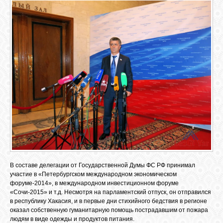
ОБЪЯВЛЕНИЯ
ВОПРОСЫ /
ОТВЕТЫ
КОНТАКТЫ
ВХОД
В составе делегации от Государственной Думы ФС РФ принимал
RSS
участие в «Петербургском международном экономическом
форуме-2014», в международном инвестиционном форуме
«Сочи-2015» и т.д. Несмотря на парламентский отпуск, он отправился
в республику Хакасия, и в первые дни стихийного бедствия в регионе
VK
оказал собственную гуманитарную помощь пострадавшим от пожара
людям в виде одежды и продуктов питания.