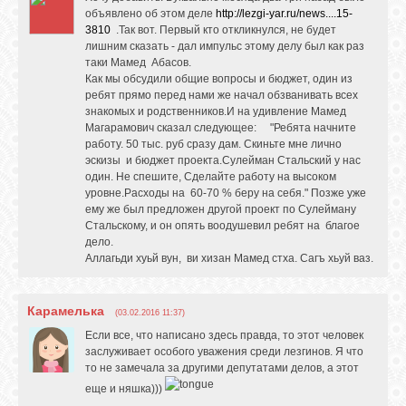
объявлено об этом деле
http://lezgi-yar.ru/news....15-
3810
.Так вот. Первый кто откликнулся, не будет
лишним сказать - дал импульс этому делу был как раз
таки Мамед Абасов.
Как мы обсудили общие вопросы и бюджет, один из
ребят прямо перед нами же начал обзванивать всех
знакомых и родственников.И на удивление Мамед
Магарамович сказал следующее: "Ребята начните
работу. 50 тыс. руб сразу дам. Скиньте мне лично
эскизы и бюджет проекта.Сулейман Стальский у нас
один. Не спешите, Сделайте работу на высоком
уровне.Расходы на 60-70 % беру на себя." Позже уже
ему же был предложен другой проект по Сулейману
Стальскому, и он опять воодушевил ребят на благое
дело.
Аллагьди хуьй вун, ви хизан Мамед стха. Сагъ хьуй ваз.
Карамелька
(03.02.2016 11:37)
Если все, что написано здесь правда, то этот человек
заслуживает особого уважения среди лезгинов. Я что
то не замечала за другими депутатами делов, а этот
еще и няшка)))