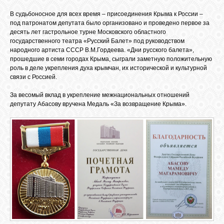
GOOGLE+
В судьбоносное для всех время – присоединения Крыма к России –
под патронатом депутата было организовано и проведено первое за
десять лет гастрольное турне Московского областного
государственного театра «Русский Балет» под руководством
TWITTER
народного артиста СССР В.М.Гордеева. «Дни русского балета»,
прошедшие в семи городах Крыма, сыграли заметную положительную
роль в деле укрепления духа крымчан, их исторической и культурной
FACEBOOK
связи с Россией.
За весомый вклад в укрепление межнациональных отношений
депутату Абасову вручена Медаль «За возвращение Крыма».