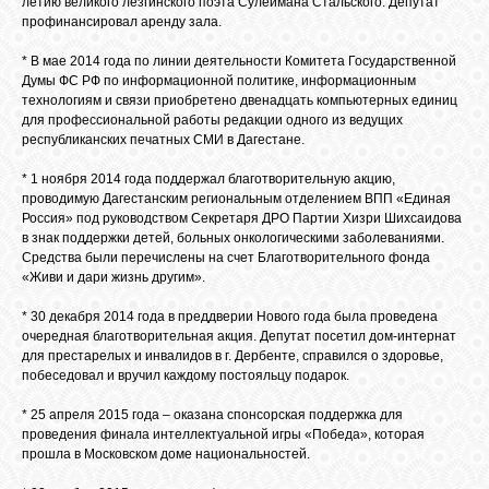
летию великого лезгинского поэта Сулеймана Стальского. Депутат
профинансировал аренду зала.
* В мае 2014 года по линии деятельности Комитета Государственной
Думы ФС РФ по информационной политике, информационным
технологиям и связи приобретено двенадцать компьютерных единиц
для профессиональной работы редакции одного из ведущих
республиканских печатных СМИ в Дагестане.
* 1 ноября 2014 года поддержал благотворительную акцию,
проводимую Дагестанским региональным отделением ВПП «Единая
Россия» под руководством Секретаря ДРО Партии Хизри Шихсаидова
в знак поддержки детей, больных онкологическими заболеваниями.
Средства были перечислены на счет Благотворительного фонда
«Живи и дари жизнь другим».
* 30 декабря 2014 года в преддверии Нового года была проведена
очередная благотворительная акция. Депутат посетил дом-интернат
для престарелых и инвалидов в г. Дербенте, справился о здоровье,
побеседовал и вручил каждому постояльцу подарок.
* 25 апреля 2015 года – оказана спонсорская поддержка для
проведения финала интеллектуальной игры «Победа», которая
прошла в Московском доме национальностей.