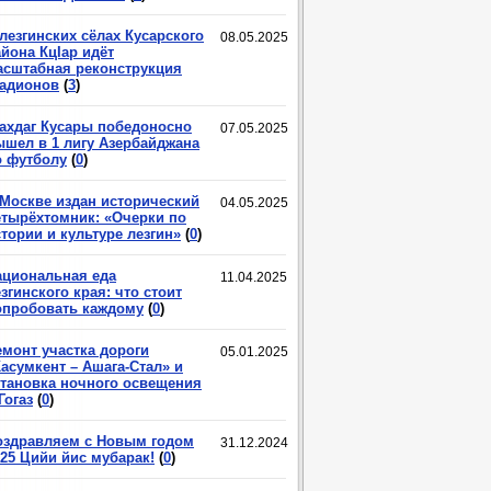
лезгинских сёлах Кусарского
08.05.2025
йона КцIар идёт
асштабная реконструкция
тадионов
(
3
)
ахдаг Кусары победоносно
07.05.2025
ышел в 1 лигу Азербайджана
о футболу
(
0
)
 Москве издан исторический
04.05.2025
етырёхтомник: «Очерки по
тории и культуре лезгин»
(
0
)
ациональная еда
11.04.2025
згинского края: что стоит
опробовать каждому
(
0
)
емонт участка дороги
05.01.2025
асумкент – Ашага-Стал» и
становка ночного освещения
Гогаз
(
0
)
оздравляем с Новым годом
31.12.2024
025 Цийи йис мубарак!
(
0
)