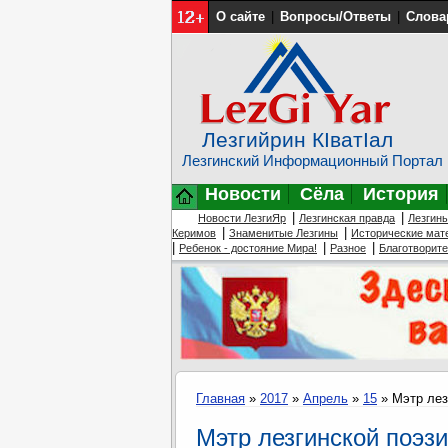
О сайте
|
Вопросы/Ответы
|
Слова
Лезгийрин КIватIал
Лезгинский Информационный Портал
Новости
Сёла
История
|
|
Новости ЛезгиЯр
Лезгинская правда
Лезгин
|
|
Керимов
Знаменитые Лезгины
Исторические мат
|
|
|
Ребенок - достояние Мира!
Разное
Благотворит
Главная
»
2017
»
Апрель
»
15
» Мэтр лез
Мэтр лезгинской поэзи