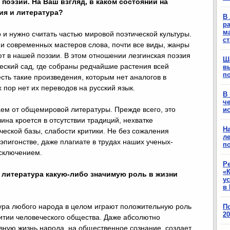
поэзии. На Ваш взгляд, в каком состоянии на
ия и литература?
В 
ра
м
и нужно считать частью мировой поэтической культуры.
с
и современных мастеров слова, почти все виды, жанры
т в нашей поэзии. В этом отношении лезгинская поэзия
Ш
ческий сад, где собраны редчайшие растения всей
в
п
есть такие произведения, которым нет аналогов в
 пор нет их переводов на русский язык.
В
ч
аем от общемировой литературы. Прежде всего, это
ис
ина кроется в отсутствии традиций, нехватке
Н
еской базы, слабости критики. Не без сожаления
ле
эпигонстве, даже плагиате в трудах наших ученых-
п
исключением.
Р
«К
 литература какую-либо значимую роль в жизни
у
в 
тура любого народа в целом играют положительную роль
П
2
итии человеческого общества. Даже абсолютно
вную жизнь народа, на общественное сознание, создает