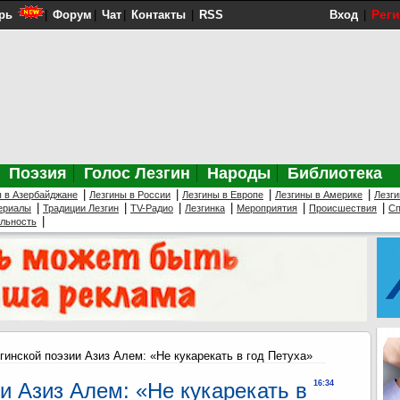
Рег
рь
|
Форум
|
Чат
|
Контакты
|
RSS
Вход
|
Поэзия
Голос Лезгин
Народы
Библиотека
|
|
|
|
ы в Азербайджане
Лезгины в России
Лезгины в Европе
Лезгины в Америке
Лезги
|
|
|
|
|
|
ериалы
Традиции Лезгин
TV-Радио
Лезгинка
Мероприятия
Происшествия
Сп
|
ельность
гинской поэзии Азиз Алем: «Не кукарекать в год Петуха»
и Азиз Алем: «Не кукарекать в
16:34