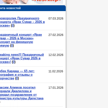
нта новостей
роморолик Праздничного
07.03.2026
нцерта «Яран Сувар – 2026 в
оскве»
(
0
)
раздничный концерт «Яран
27.02.2026
вар – 2026 в Москве»
ыходит на финишную
рямую
(
0
)
eaking news!!! Праздничный
12.02.2026
нцерт «Яран Сувар 2026 в
оскве»!
(
0
)
рбен Кардаш — 65 лет:
11.02.2026
иография и отзывы о
ворчестве
(
0
)
аксим Алимов посетил
17.01.2026
ердали Джалилова и
ередал поздравление от
инистра культуры Дагестана
)