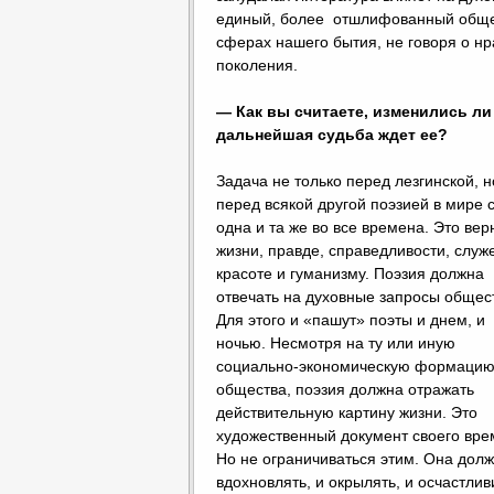
единый, более отшлифованный общен
сферах нашего бытия, не говоря о н
поколения.
— Как вы считаете, изменились ли
дальнейшая судьба ждет ее?
Задача не только перед лезгинской, н
перед всякой другой поэзией в мире 
одна и та же во все времена. Это вер
жизни, правде, справедливости, служ
красоте и гуманизму. Поэзия должна
отвечать на духовные запросы общес
Для этого и «пашут» поэты и днем, и
ночью. Несмотря на ту или иную
социально-экономическую формаци
общества, поэзия должна отражать
действительную картину жизни. Это
художественный документ своего вре
Но не ограничиваться этим. Она долж
вдохновлять, и окрылять, и осчастлив