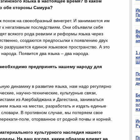
згинского языка в настоящее время? В каком
по обе стороны Самура?
Ив
П
ф
к похож на своеобразный винегрет. И занимаются им
т к негативным последствиям. Они объявили себя
В
одят всякого рода ревизии и реформы языка через
Ф
тственно, создаются предпосылки к появлению двух
а
бо разрушается единое языковое пространство. А это
1
народа. Появится два языка – два народа.
ю
Ш
 необходимо предпринять нашему народу для
П
п
д
ьную динамику в развитие языка, нам надо регулярно
ческие, научно-технические, культурные связи,
Б
стами из Азербайджана и Дагестана, заниматься
м
о
ием языка на местах, разработать и издать единые
я
 словари. В противном случае, мы потеряем свое
ерекати-поле, оторванное от родной почвы и корней.
И
Р
материального культурного наследия нашего
П
среды. На ваш взгляд, каким образом влияет на