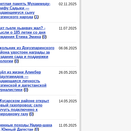
ветлая память Мухаммеду-
02.11.2025
рифу Садыки —
ыдающемуся сыну
езгинского народа
(
1
)
хт гьеле хьанвач жал? -
11.07.2025
ысли о 185 летии со дня
ождения Етима Эмина
(
0
)
кольник из Докузпаринского
06.06.2025
айона удостоен награды за
оздание сада и поддержки
кологии
(
0
)
шёл из жизни Аликбер
26.05.2025
бдулгамидов —
ыдающаяся личность
згинской и дагестанской
урналистики
(
0
)
 Кусарском районе открыт
14.05.2025
овый газопровод: село
учугъ подключено к
риродному газу
(
0
)
оенные походы Надир-шаха
11.05.2025
а Южный Дагестан
(
0
)