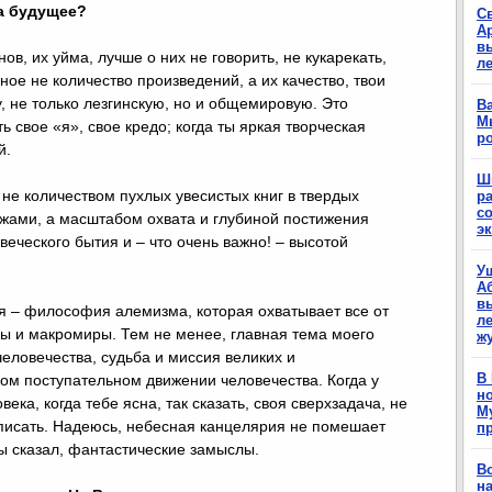
на будущее?
С
А
в
ов, их уйма, лучше о них не говорить, не кукарекать,
л
ное не количество произведений, а их качество, твои
у, не только лезгинскую, но и общемировую. Это
Ва
М
ть свое «я», свое кредо; когда ты яркая творческая
р
й.
Ш
не количеством пухлых увесистых книг в твердых
р
с
жами, а масштабом охвата и глубиной постижения
э
веческого бытия и – что очень важно! – высотой
У
А
в
я – философия алемизма, которая охватывает все от
ле
ы и макромиры. Тем не менее, главная тема моего
ж
человечества, судьба и миссия великих и
В
ом поступательном движении человечества. Когда у
н
ека, когда тебе ясна, так сказать, своя сверхзадача, не
М
к писать. Надеюсь, небесная канцелярия не помешает
п
ы сказал, фантастические замыслы.
В
н