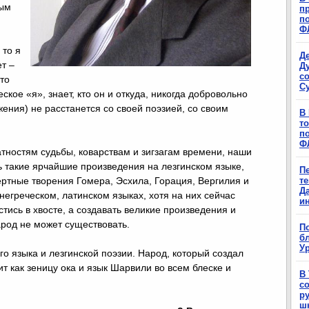
ным
п
п
Ф
 то я
Д
т –
Д
с
что
С
ское «я», знает, кто он и откуда, никогда добровольно
ения) не расстанется со своей поэзией, со своим
В
т
п
Ф
тностям судьбы, коварствам и зигзагам времени, наши
ь такие ярчайшие произведения на лезгинском языке,
П
мертные творения Гомера, Эсхила, Горация, Вергилия и
т
Д
негреческом, латинском языках, хотя на них сейчас
и
стись в хвосте, а создавать великие произведения и
народ не может существовать.
П
б
Ур
го языка и лезгинской поэзии. Народ, который создал
т как зеницу ока и язык Шарвили во всем блеске и
В
с
р
ш