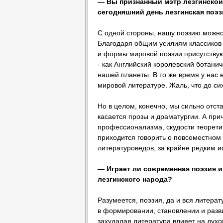
— Вы признанный мэтр лезгинской 
сегодняшний день лезгинская поэз
С одной стороны, нашу поэзию можно 
Благодаря общим усилиям классиков 
и формы мировой поэзии присутствую
- как Английский королевский ботани
нашей планеты. В то же время у нас 
мировой литературе. Жаль, что до сих
Но в целом, конечно, мы сильно отст
касается прозы и драматургии. А прич
профессионализма, скудости теоретич
приходится говорить о повсеместном 
литературоведов, за крайне редким 
— Играет ли современная поэзия и
лезгинского народа?
Разумеется, поэзия, да и вся литера
в формировании, становлении и разв
захудалая литература влияет на духо