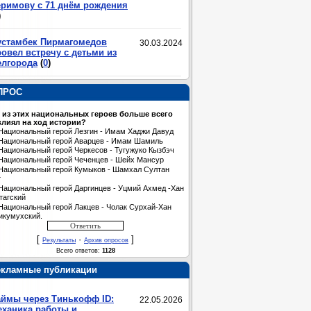
еримову с 71 днём рождения
)
устамбек Пирмагомедов
30.03.2024
овел встречу с детьми из
елгорода
(
0
)
ПРОС
 из этих национальных героев больше всего
лиял на ход истории?
Национальный герой Лезгин - Имам Хаджи Давуд
Национальный герой Аварцев - Имам Шамиль
Национальный герой Черкесов - Тугужуко Кызбэч
Национальный герой Чеченцев - Шейх Мансур
Национальный герой Кумыков - Шамхал Султан
т
Национальный герой Даргинцев - Уцмий Ахмед -Хан
тагский
Национальный герой Лакцев - Чолак Сурхай-Хан
икумухский.
[
·
]
Результаты
Архив опросов
Всего ответов:
1128
екламные публикации
аймы через Тинькофф ID:
22.05.2026
еханика работы и