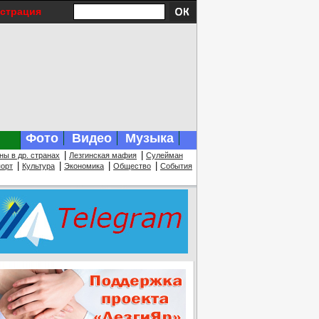
истрация
Фото
Видео
Музыка
|
|
ны в др. странах
Лезгинская мафия
Сулейман
|
|
|
|
орт
Культура
Экономика
Общество
События