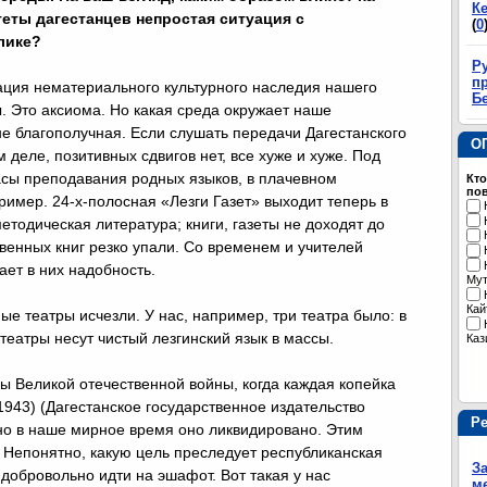
К
еты дагестанцев непростая ситуация с
(
0
лике?
Р
пр
ация нематериального культурного наследия нашего
Б
. Это аксиома. Но какая среда окружает наше
не благополучная. Если слушать передачи Дагестанского
О
м деле, позитивных сдвигов нет, все хуже и хуже. Под
сы преподавания родных языков, в плачевном
Кто
пов
имер. 24-х-полосная «Лезги Газет» выходит теперь в
етодическая литература; книги, газеты не доходят до
твенных книг резко упали. Со временем и учителей
дает в них надобность.
Му
Кай
е театры исчезли. У нас, например, три театра было: в
 театры несут чистый лезгинский язык в массы.
Каз
ы Великой отечественной войны, когда каждая копейка
1943) (Дагестанское государственное издательство
Р
 но в наше мирное время оно ликвидировано. Этим
е. Непонятно, какую цель преследует республиканская
З
т добровольно идти на эшафот. Вот такая у нас
м