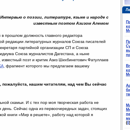
Ле
Интервью о поэзии, литературе, языке и народе с
П
известным поэтом Азизом Алемом
ко
М
 в прошлом должность главного редактора
ой редакции литературных журналов Союза писателей
П
Су
секретаря партийной организации СП и Союза
в
зидиума Союза журналистов Дагестана, а ныне
п
 известный поэт и критик Азиз Шихбинетович Фатуллаев
КА
, фрагмент которого мы предлагаем вашему
Br
ко
М
 пожалуйста, нашим читателям, над чем Вы сейчас
А
б
т
ной скамьи. И с тех пор моя творческая работа не
М
н день. Сейчас одна из первоочередных задач, стоящих
М
п
кой книги «Мир в решете», работу над которой я
м
(
0