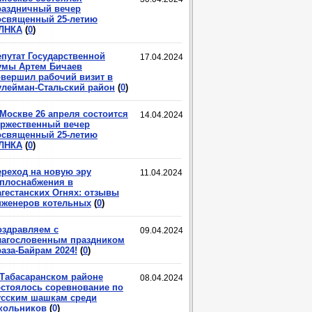
раздничный вечер
освященный 25-летию
ЛНКА
(
0
)
епутат Государственной
17.04.2024
умы Артем Бичаев
овершил рабочий визит в
улейман-Стальский район
(
0
)
 Москве 26 апреля состоится
14.04.2024
оржественный вечер
освященный 25-летию
ЛНКА
(
0
)
ереход на новую эру
11.04.2024
еплоснабжения в
агестанских Огнях: отзывы
нженеров котельных
(
0
)
оздравляем с
09.04.2024
лагословенным праздником
аза-Байрам 2024!
(
0
)
 Табасаранском районе
08.04.2024
остоялось соревнование по
усским шашкам среди
кольников
(
0
)