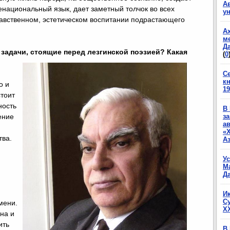
А
ациональный язык, дает заметный толчок во всех
у
равственном, эстетическом воспитании подрастающего
А
м
Да
 задачи, стоящие перед лезгинской поэзией? Какая
(
0
С
к
о и
19
стоит
ность
В
ение
з
а
«
тва.
А
У
М
ю
Да
И
С
мени.
X
на и
ить
В