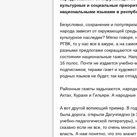
культурные и социальные приорит
национальными языками в респуб
Безусловно, сохранение и популяриз
народа зависит от окружающей среды
культурное наследие? Мягко говоря, 
РГВК, то у нас все в ажуре, а на само
разными предлогами сокращаются ча
состоянии национальные газеты. Напр
16 полос. Почти не издается учебно-м
подписчиков; тиражи газет и художес
родных языков не будет, так как отпа
Районные газеты задыхаются, народны
Ахтах, Курахе и Гильяре. А народные
А вот другой вопиющий пример. В год
была дорога, открыли Дагучпедгиз (в 
учебно-педагогической литературы),
сказано если не все, то очень много
власть. А нам понятно, что это значи