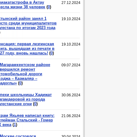
виакатастрофа в Актау
27.12.2024
несла жизни 38 человек
(
0
)
хтынский район занял 1
19.10.2024
есто среди муниципалитетов
гестана по итогам 2023 года
)
енсация: первая лезгинская
19.10.2024
нига, вышедшая из печати в
27 году, вновь нашлась!
(
0
)
 Магарамкентском районе
09.07.2024
авершился ремонт
втомобильной дороги
Ходжа – Казмаляр –
задоглы»
(
0
)
спехи школьницы Хадижат
30.06.2024
агамдеровой из города
гестанские огни
(
0
)
крам Яхьяев написал книгу:
21.06.2024
улейман Стальский - Гомер
X века
(
1
)
 Москве состоялся
30.04.2024