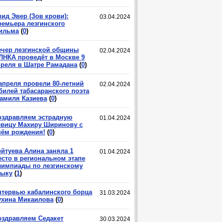
ид Эвер (Зов крови):
03.04.2024
ремьера лезгинского
ильма
(
0
)
ечер лезгинской общины
02.04.2024
ЛНКА проведёт в Москве 9
преля в Шатре Рамадана
(
0
)
 апреля провели 80-летний
02.04.2024
билей табасаранского поэта
амиля Казиева
(
0
)
оздравляем эстрадную
01.04.2024
евицу Махиру Ширинову с
нём рождения!
(
0
)
ейтуева Алина заняла 1
01.04.2024
есто в региональном этапе
лимпиады по лезгинскому
зыку
(
1
)
нтервью кабалинского борца
31.03.2024
ухина Микаилова
(
0
)
оздравляем Седакет
30.03.2024