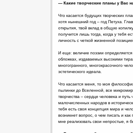
— Какие творческие планы у Вас 
Что касается будущих творческих план
хотя нынешний год – год Петуха. Глав
открытия, твой вклад в общую копилк
получится лишь тогда, когда у тебя ес
личность с четкой жизненной позицие
И еще: величие поэзии определяется 
обложках, издаваемых высокими тира
многогранного, многокрасочного чело
эстетического идеала.
Что касается меня, то моя философи
пылинки до Вселенной, все микромир
творчества – сердце человека и путь 
малочисленных народов в историческ
тебя есть своя концепция мира и челов
возникнет вопрос, о чем писать и ка
мне реализовать свои непростые, я б