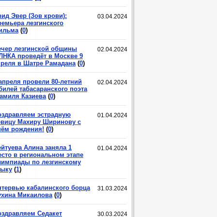
ид Эвер (Зов крови):
03.04.2024
ремьера лезгинского
ильма
(
0
)
ечер лезгинской общины
02.04.2024
ЛНКА проведёт в Москве 9
преля в Шатре Рамадана
(
0
)
 апреля провели 80-летний
02.04.2024
билей табасаранского поэта
амиля Казиева
(
0
)
оздравляем эстрадную
01.04.2024
евицу Махиру Ширинову с
нём рождения!
(
0
)
ейтуева Алина заняла 1
01.04.2024
есто в региональном этапе
лимпиады по лезгинскому
зыку
(
1
)
нтервью кабалинского борца
31.03.2024
ухина Микаилова
(
0
)
оздравляем Седакет
30.03.2024