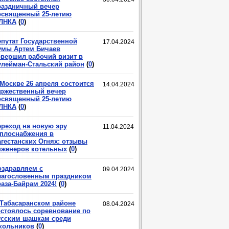
раздничный вечер
освященный 25-летию
ЛНКА
(
0
)
епутат Государственной
17.04.2024
умы Артем Бичаев
овершил рабочий визит в
улейман-Стальский район
(
0
)
 Москве 26 апреля состоится
14.04.2024
оржественный вечер
освященный 25-летию
ЛНКА
(
0
)
ереход на новую эру
11.04.2024
еплоснабжения в
агестанских Огнях: отзывы
нженеров котельных
(
0
)
оздравляем с
09.04.2024
лагословенным праздником
аза-Байрам 2024!
(
0
)
 Табасаранском районе
08.04.2024
остоялось соревнование по
усским шашкам среди
кольников
(
0
)