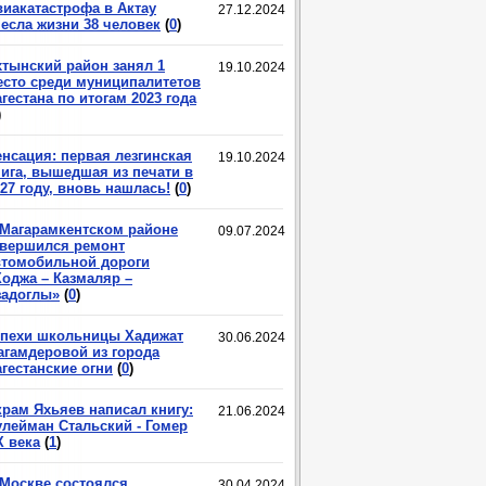
виакатастрофа в Актау
27.12.2024
несла жизни 38 человек
(
0
)
хтынский район занял 1
19.10.2024
есто среди муниципалитетов
гестана по итогам 2023 года
)
енсация: первая лезгинская
19.10.2024
нига, вышедшая из печати в
27 году, вновь нашлась!
(
0
)
 Магарамкентском районе
09.07.2024
авершился ремонт
втомобильной дороги
Ходжа – Казмаляр –
задоглы»
(
0
)
спехи школьницы Хадижат
30.06.2024
агамдеровой из города
гестанские огни
(
0
)
крам Яхьяев написал книгу:
21.06.2024
улейман Стальский - Гомер
X века
(
1
)
 Москве состоялся
30.04.2024