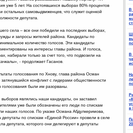
ия уже 5 лет. На состоявшихся выборах 80% процентов
В 
 и остальных самовыдвиженцев, что служит оценкой
ра
олжности депутата.
м
с
шего села – все они победили на последних выборах,
Ш
нужды и запросы жителей района. Кандидаты по
в
инимальное количество голосов. Эти кандидаты
п
ориентированы на интересы главы района. И голоса,
В
х, набирали только за счет того, что подвозили на
ч
ачкалы», - продолжает Гасанов.
ис
льтаты голосования по Хнову, глава района Осман
Н
ле
ы затянувшийся конфликт с лидерами общественности
п
лы голосования были им разорваны.
Р
 выборов являлись наши кандидаты, он заставил
«К
у
дителями уже были обозначены его люди по спискам
в 
ли наших голосов. По указке Османа Абдулкеримова,
а депутаты по спискам «Единой России» провели в селе
П
сла депутата, которого они делегируют в депутаты
2