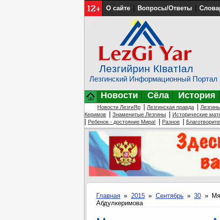
О сайте
|
Вопросы/Ответы
|
Слова
Лезгийрин КIватIал
Лезгинский Информационный Портал
Новости
Сёла
История
|
|
Новости ЛезгиЯр
Лезгинская правда
Лезгин
|
|
Керимов
Знаменитые Лезгины
Исторические мат
|
|
|
Ребенок - достояние Мира!
Разное
Благотворит
Главная
»
2015
»
Сентябрь
»
30
» Мят
Абдулкеримова