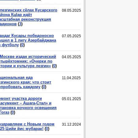
лезгинских сёлах Кусарского
08.05.2025
йона КцIар идёт
асштабная реконструкция
тадионов
(
3
)
ахдаг Кусары победоносно
07.05.2025
ышел в 1 лигу Азербайджана
о футболу
(
0
)
 Москве издан исторический
04.05.2025
етырёхтомник: «Очерки по
тории и культуре лезгин»
(
0
)
ациональная еда
11.04.2025
згинского края: что стоит
опробовать каждому
(
0
)
емонт участка дороги
05.01.2025
асумкент – Ашага-Стал» и
становка ночного освещения
Гогаз
(
0
)
оздравляем с Новым годом
31.12.2024
025 Цийи йис мубарак!
(
0
)