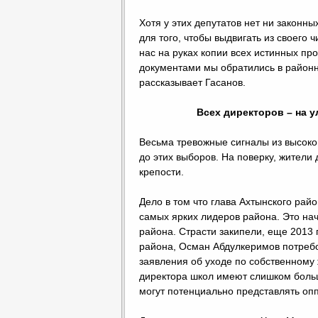
Хотя у этих депутатов нет ни законны
для того, чтобы выдвигать из своего 
нас на руках копии всех истинных пр
документами мы обратились в районну
рассказывает Гасанов.
Всех директоров – на у
Весьма тревожные сигналы из высоко
до этих выборов. На поверку, жители 
крепости.
Дело в том что глава Ахтынского рай
самых ярких лидеров района. Это нача
района. Страсти закипели, еще 2013 г
района, Осман Абдулкеримов потребо
заявления об уходе по собственному 
директора школ имеют слишком боль
могут потенциально представлять опп