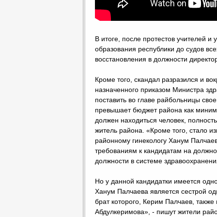
В итоге, после протестов учителей и
образования республики до судов все
восстановления в должности директор
Кроме того, скандал разразился и во
назначенного приказом Министра здр
поставить во главе райбольницы свое
превышает бюджет района как миниму
должен находиться человек, полност
житель района. «Кроме того, стало и
районному гинекологу Ханум Палчаево
требованиям к кандидатам на должно
должности в системе здравоохранени
Но у данной кандидатки имеется од
Ханум Палчаева является сестрой о
брат которого, Керим Палчаев, также
Абдулкеримова», - пишут жители рай