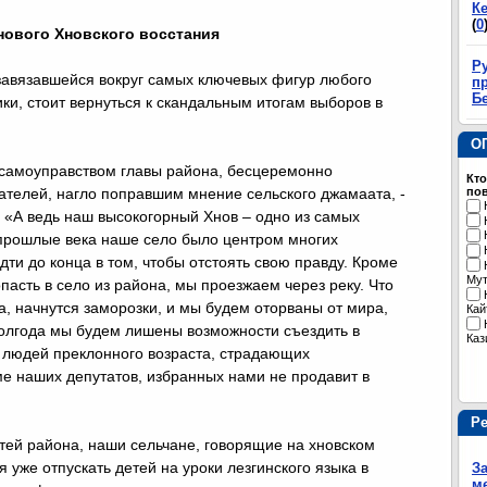
К
(
0
нового Хновского восстания
Р
завязавшейся вокруг самых ключевых фигур любого
пр
Б
ики, стоит вернуться к скандальным итогам выборов в
О
 самоуправством главы района, бесцеремонно
Кто
телей, нагло поправшим мнение сельского джамаата, -
пов
 «А ведь наш высокогорный Хнов – одно из самых
В прошлые века наше село было центром многих
дти до конца в том, чтобы отстоять свою правду. Кроме
Му
попасть в село из района, мы проезжаем через реку. Что
а, начнутся заморозки, и мы будем оторваны от мира,
Кай
полгода мы будем лишены возможности съездить в
Каз
 людей преклонного возраста, страдающих
ме наших депутатов, избранных нами не продавит в
Р
тей района, наши сельчане, говорящие на хновском
я уже отпускать детей на уроки лезгинского языка в
З
м