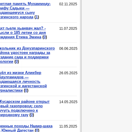
ветлая память Мухаммеду-
02.11.2025
рифу Садыки —
ыдающемуся сыну
езгинского народа
(
1
)
хт гьеле хьанвач жал? -
11.07.2025
ысли о 185 летии со дня
ождения Етима Эмина
(
0
)
кольник из Докузпаринского
06.06.2025
айона удостоен награды за
оздание сада и поддержки
кологии
(
0
)
шёл из жизни Аликбер
26.05.2025
бдулгамидов —
ыдающаяся личность
згинской и дагестанской
урналистики
(
0
)
 Кусарском районе открыт
14.05.2025
овый газопровод: село
учугъ подключено к
риродному газу
(
0
)
оенные походы Надир-шаха
11.05.2025
а Южный Дагестан
(
0
)