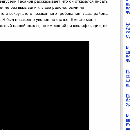
гусейн Гасанов рассказывает, что он отказался писать
п
ня не раз вызывали к главе района, были не
п
Ф
тоге вокруг этого незаконного требования главы района
 Я был незаконно уволен по статье. Вместо меня
Д
ожатый нашей школы, не имеющий ни квалификации, ни
Д
с
С
В
т
п
Ф
П
т
Д
и
П
б
Ур
В
с
р
ш