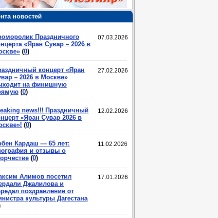
нта новостей
роморолик Праздничного
07.03.2026
нцерта «Яран Сувар – 2026 в
оскве»
(
0
)
раздничный концерт «Яран
27.02.2026
вар – 2026 в Москве»
ыходит на финишную
рямую
(
0
)
eaking news!!! Праздничный
12.02.2026
нцерт «Яран Сувар 2026 в
оскве»!
(
0
)
рбен Кардаш — 65 лет:
11.02.2026
иография и отзывы о
ворчестве
(
0
)
аксим Алимов посетил
17.01.2026
ердали Джалилова и
ередал поздравление от
инистра культуры Дагестана
)