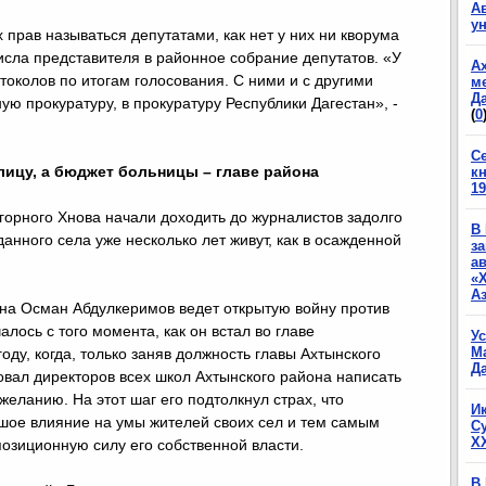
А
у
х прав называться депутатами, как нет у них ни кворума
числа представителя в районное собрание депутатов. «У
А
отоколов по итогам голосования. С ними и с другими
м
Да
ю прокуратуру, в прокуратуру Республики Дагестан», -
(
0
С
лицу, а бюджет больницы – главе района
к
19
горного Хнова начали доходить до журналистов задолго
В
данного села уже несколько лет живут, как в осажденной
з
а
«
А
она Осман Абдулкеримов ведет открытую войну против
лось с того момента, как он встал во главе
У
М
оду, когда, только заняв должность главы Ахтынского
Да
вал директоров всех школ Ахтынского района написать
желанию. На этот шаг его подтолкнул страх, что
И
шое влияние на умы жителей своих сел и тем самым
С
X
озиционную силу его собственной власти.
В