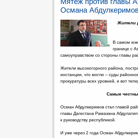
Мятеж против главы А
Османа Абдулкеримо
Жители 
В самом южн
границе с А
самоуправством со стороны главы р
Жители высокогорного района, постр
инстанции, что могли – суды районно
прокуратуры всех уровней, и вот теп
Самые честны
Осман Абдулкеримов стал главой рай
главы Дагестана Рамазана Абдулатип
к руководству республикой.
И уже через 2 года Осман Абдулкери