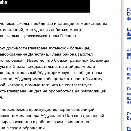
Ив
П
ф
 учеников школы, пройдя все инстанции от министерства
х инстанций, мне удалось добиться моего
В
Ф
а школы», - рассказывает нам Гасанов.
а
круг должности главврача Ахтынской больницы,
1
ю
авоохранения Дагестана. Глава района захотел
Ш
го человека. «Известно, что бюджет районной больницы
м в 2-3 раза, следовательно, на этой должности
П
ью подконтрольный Абдулкеримову», - сообщает нам
п
д
звестно, Абдулкеримов «обещал» этот пост обычному
й, которая, помимо того, что не соответствует
Б
сть главврача, ни дня не проработала на руководящей
м
я.
о
я
но неоспоримое преимущество перед соперницей —
И
диозного миллионера Абдуселима Палчаева, младший
Р
 широко известен в районе своим влиянием на
она в своем обращении.
П