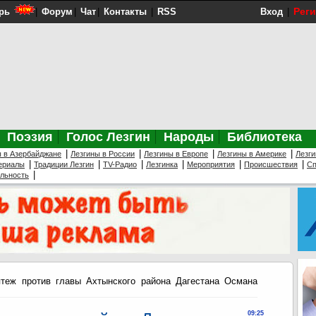
Рег
рь
|
Форум
|
Чат
|
Контакты
|
RSS
Вход
|
Поэзия
Голос Лезгин
Народы
Библиотека
|
|
|
|
ы в Азербайджане
Лезгины в России
Лезгины в Европе
Лезгины в Америке
Лезги
|
|
|
|
|
|
ериалы
Традиции Лезгин
TV-Радио
Лезгинка
Мероприятия
Происшествия
Сп
|
ельность
еж против главы Ахтынского района Дагестана Османа
09:25