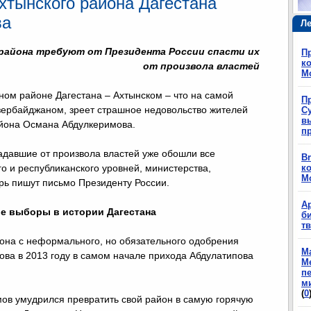
хтынского района Дагестана
ва
Ле
района требуют от Президента России спасти их
П
ко
от произвола властей
М
ом районе Дагестана – Ахтынском – что на самой
П
зербайджаном, зреет страшное недовольство жителей
Су
в
айона Османа Абдулкеримова.
п
адавшие от произвола властей уже обошли все
Br
го и республиканского уровней, министерства,
ко
М
ерь пишут письмо Президенту России.
А
е выборы в истории Дагестана
б
т
она с неформального, но обязательного одобрения
М
ова в 2013 году в самом начале прихода Абдулатипова
М
п
м
(
0
мов умудрился превратить свой район в самую горячую