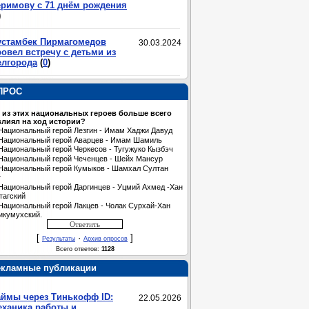
еримову с 71 днём рождения
)
устамбек Пирмагомедов
30.03.2024
овел встречу с детьми из
елгорода
(
0
)
ПРОС
 из этих национальных героев больше всего
лиял на ход истории?
Национальный герой Лезгин - Имам Хаджи Давуд
Национальный герой Аварцев - Имам Шамиль
Национальный герой Черкесов - Тугужуко Кызбэч
Национальный герой Чеченцев - Шейх Мансур
Национальный герой Кумыков - Шамхал Султан
т
Национальный герой Даргинцев - Уцмий Ахмед -Хан
тагский
Национальный герой Лакцев - Чолак Сурхай-Хан
икумухский.
[
·
]
Результаты
Архив опросов
Всего ответов:
1128
екламные публикации
аймы через Тинькофф ID:
22.05.2026
еханика работы и