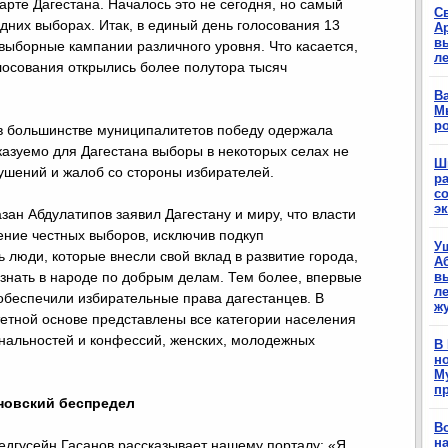
арте Дагестана. Началось это не сегодня, но самый
С
дних выборах. Итак, в единый день голосования 13
А
в
выборные кампании различного уровня. Что касается,
л
олосования открылись более полутора тысяч
Ва
М
р
в большинстве муниципалитетов победу одержала
казуемо для Дагестана выборы в некоторых селах не
Ш
ушений и жалоб со стороны избирателей.
р
с
э
зан Абдулатипов заявил Дагестану и миру, что власти
ение честных выборов, исключив подкуп
У
люди, которые внесли свой вклад в развитие города,
А
 знать в народе по добрым делам. Тем более, впервые
в
ле
обеспечили избирательные права дагестанцев. В
ж
тетной основе представлены все категории населения
ональностей и конфессий, женских, молодежных
В
н
М
п
новский беспредел
В
н
дгусейн Гасанов рассказывает нашему порталу: «Я