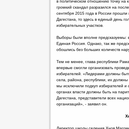
в политическом отношению точку на к
громкий скандал разразился на после
сентября 2015 года в России прошли 
Дагестана, то здесь в единый день г
избирательных участков.
Выборы были вполне предсказуемы: 
Единая Россия. Однако, так же предс
обошлись без больших количеств нар
Тем не менее, глава республики Рама
впервые смогли организовать провед
избирателей. «Лидерами должны быть 
села, района, республики, их должны
мы исключили подкуп избирателей и 
органах власти должны быть на пари
Дагестана, представители всех наци
организаций», - заявил он.
Х
Директор школы селения Хнов Магоме