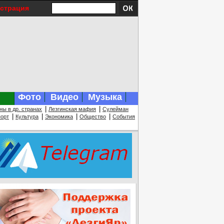
истрация
Фото
Видео
Музыка
|
|
ны в др. странах
Лезгинская мафия
Сулейман
|
|
|
|
орт
Культура
Экономика
Общество
События