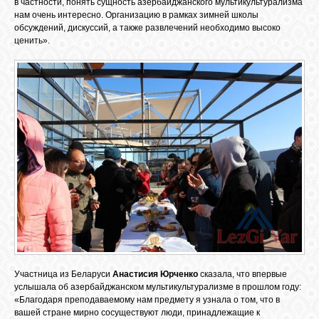
в частности, понять сущность азербайджанского мультикультурализма
нам очень интересно. Организацию в рамках зимней школы
обсуждений, дискуссий, а также развлечений необходимо высоко
ценить».
ОБЪЯВЛЕНИЯ
ВОПРОСЫ /
ОТВЕТЫ
КОНТАКТЫ
ВХОД
RSS
Участница из Беларуси
Анастисия Юрченко
сказала, что впервые
услышала об азербайджанском мультикультурализме в прошлом году:
VK
«Благодаря преподаваемому нам предмету я узнала о том, что в
вашей стране мирно сосуществуют люди, принадлежащие к