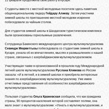
12 февраля продолжила свою работу в Кусаре.
БИБЛИОТЕКА
Студенты вместе с местной молодежью посетили здесь памятник
общенациональному лидеру
Гейдару Алиеву
. Затем участники
ФОРУМ
зимней школы по приглашению местной молодежи искренне
побеседовали за чайным столом.
Для студентов зимней школы в Шахдагском туристическом комплексе
ГОСТЕВАЯ
были организованы горнолыжные развлечения.
Сотрудница Бакинского международного центра мультикультурализма
О САЙТЕ
Севиндж Мюрветгызы
побеседовала со студентами зимней школы в
Кусаре, узнала об их впечатлениях, мыслях и размышлениях о нашей
стране, связанных с азербайджанским мультикультурализмом.
ФОТО
Участвующая также в организованной в прошлом году Международной
летней школе мультикультурализма
Руслана Климова
из России
сказала: «И в летней, и в зимней школах я приобрела интересные
ВИДЕО
знания по азербайджанскому мультикультурализму. Уже имею
отчетливые представления об особенностях азербайджанского
мультикультурализма».
МУЗЫКА
Польская студентка
Ольга Кражевская
сообщила, что как гражданка
страны, 90 процентов населения которой составляют поляки, она
мало знает о мультикультурализме: «Узнать о мультикультурализме, и
САЙТЫ