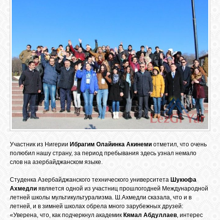
Участник из Нигерии
Ибрагим Олайинка Акинеми
отметил, что очень
полюбил нашу страну, за период пребывания здесь узнал немало
слов на азербайджанском языке.
Студенка Азербайджанского технического университета
Шукюфа
Ахмедли
является одной из участниц прошлогодней Международной
летней школы мультикультурализма. Ш.Ахмедли сказала, что и в
летней, и в зимней школах обрела много зарубежных друзей:
«Уверена, что, как подчеркнул академик
Кямал Абдуллаев
, интерес