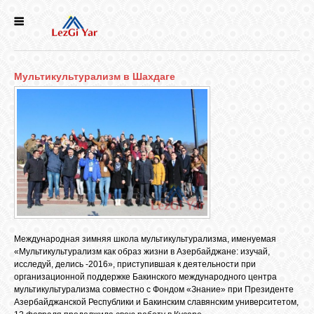
НОВОСТИ
Мультикультурализм в Шахдаге
СЕЛА
ИСТОРИЯ
КУЛЬТУРА
ГОЛОС
ЛЕЗГИН
Международная зимняя школа мультикультурализма, именуемая
«Мультикультурализм как образ жизни в Азербайджане: изучай,
исследуй, делись -2016», приступившая к деятельности при
НАРОДЫ
организационной поддержке Бакинского международного центра
мультикультурализма совместно с Фондом «Знание» при Президенте
Азербайджанской Республики и Бакинским славянским университетом,