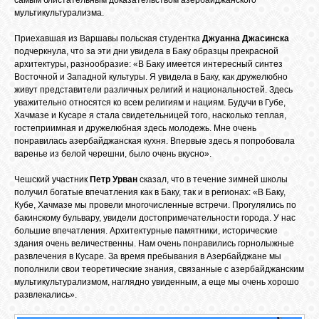
мультикультурализма.
Приехавшая из Варшавы польская студентка
Джуанна Джасинска
подчеркнула, что за эти дни увидела в Баку образцы прекрасной
архитектуры, разнообразие: «В Баку имеется интересный синтез
Восточной и Западной культуры. Я увидела в Баку, как дружелюбно
живут представители различных религий и национальностей. Здесь
уважительно относятся ко всем религиям и нациям. Будучи в Губе,
Хачмазе и Кусаре я стала свидетельницей того, насколько теплая,
гостеприимная и дружелюбная здесь молодежь. Мне очень
понравилась азербайджанская кухня. Впервые здесь я попробовала
варенье из белой черешни, было очень вкусно».
Чешский участник
Петр Урван
сказал, что в течение зимней школы
получил богатые впечатления как в Баку, так и в регионах: «В Баку,
Кубе, Хачмазе мы провели многочисленные встречи. Прогулялись по
бакинскому бульвару, увидели достопримечательности города. У нас
большие впечатления. Архитектурные памятники, исторические
здания очень величественны. Нам очень понравились горнолыжные
развлечения в Кусаре. За время пребывания в Азербайджане мы
пополнили свои теоретические знания, связанные с азербайджанским
мультикультурализмом, наглядно увиденным, а еще мы очень хорошо
развлекались».