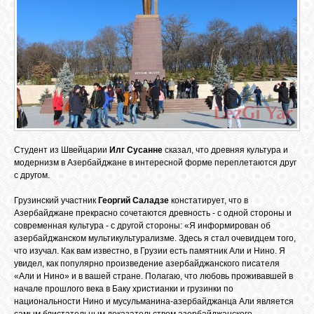
Студент из Швейцарии
Илг Сусанне
сказал, что древняя культура и
модернизм в Азербайджане в интересной форме переплетаются друг
с другом.
Грузинский участник
Георгий Саладзе
констатирует, что в
Азербайджане прекрасно сочетаются древность - с одной стороны и
современная культура - с другой стороны: «Я информирован об
азербайджанском мультикультурализме. Здесь я стал очевидцем того,
что изучал. Как вам известно, в Грузии есть памятник Али и Нино. Я
увидел, как популярно произведение азербайджанского писателя
«Али и Нино» и в вашей стране. Полагаю, что любовь проживавшей в
начале прошлого века в Баку христианки и грузинки по
национальности Нино и мусульманина-азербайджанца Али является
самым блистательным доказательством азербайджанского