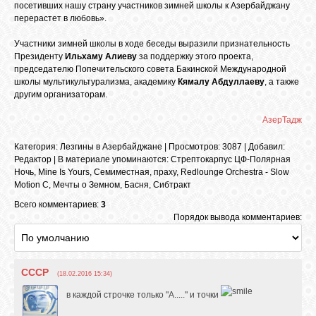
посетивших нашу страну участников зимней школы к Азербайджану
перерастет в любовь».
Участники зимней школы в ходе беседы выразили признательность
Президенту
Ильхаму Алиеву
за поддержку этого проекта,
председателю Попечительского совета Бакинской Международной
школы мультикультурализма, академику
Кямалу Абдуллаеву
, а также
другим организаторам.
АзерТадж
Категория
:
Лезгины в Азербайджане
|
Просмотров
: 3087 |
Добавил
:
Редактор
|
В материале упоминаются
:
Стрептокарпус ЦФ-Полярная
Ночь
,
Mine Is Yours
,
Семиместная
,
праху
,
Redlounge Orchestra - Slow
Motion C
,
Мечты о Земном
,
Басня
,
Сибтракт
Всего комментариев:
3
Порядок вывода комментариев:
СССР
(18.02.2016 15:34)
в каждой строчке только "А....." и точки