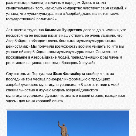
различным религиям, различным народам. Здесь я стала
GOOGLE+
свидетельницей того, насколько комфортно чувствует себя каждый. Я
узнала, что мультикультурализм в Азербайджане является также
государственной политикой».
TWITTER
Латышская студентка
Камилия Пунджевич
довела до внимания, что
несмотря на ее первый визит в нашу страну, ее очень удивило, что
Азербайджан обладает очень богатыми мультикультуральными
FACEBOOK
ценностями: «Мы получили возможность воочию увидеть то, что мы
узнали об азербайджанском мультикультурализме. Совместное
проживание в Азербайджане людей, принадлежащих к различным
религиям и национальностям, образцовый случай».
Слушатель из Португалии
Жозе Фелисберта
сообщил, что за
последние три месяца приобрел информацию о традициях
азербайджанского мультикультурализма: «В соответствии с моей
специальностью я изучаю модель азербайджанского
мультикультурализма. Думаю, что знать о вашей стране, находиться
здесь - для меня хороший опыт».