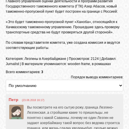
БИБЛИОТЕКА
Главного управления оценки деятельности и программ развития
Государственного таможенного комитета (ГТК) Азер Абасов, новый
таможенно-пропускной пункт будет построен на границе с Россией:
ФОРУМ
«Это будет таможенно-пропускной пункт «Ханоба», относящийся к
Хачмазскому таможенному управлению. Прошедшие здесь проверку
транспортные средства не будут проверяться другой стороной».
ГОСТЕВАЯ
По словам представителя комитета, уже создана комиссия и ведутся
соответствующие работы.
О САЙТЕ
Категория
:
Лезгины в Азербайджане
|
Просмотров
: 2124 |
Добавил
:
Jurnalist
|
В материале упоминаются
:
wooden frame
,
в ромашках
Всего комментариев:
3
ФОТО
Порядок вывода комментариев:
ВИДЕО
Петр
(23.06.2018 16:17)
Вы посмотрите на его сытую рожу..граница Лезгино-
МУЗЫКА
Лезгинская..а стройшики какие то пришельцы..не
понятно с какой Саванны..почему не один Лезгин не
задают азербайжану такой вопрос без ведома строитса
САЙТЫ
граница..или жизнь сладка хводекьебур..сколько можно