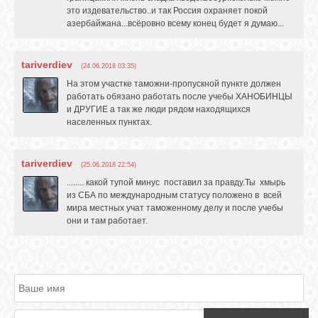
это издевательство..и так Россия охраняет покой
азербайжана...всёровно всему конец будет я думаю...
ОБЪЯВЛЕНИЯ
tariverdiev
(24.06.2018 03:35)
На этом участке таможни-пропускной пункте должен
ВОПРОСЫ /
работать обязано работать после учебы ХАНОБИНЦЫ
ОТВЕТЫ
и ДРУГИЕ а так же люди рядом находящихся
населенных пунктах.
КОНТАКТЫ
tariverdiev
(25.06.2018 22:54)
........ какой тупой минус поставил за правду.Ты хмырь
ВХОД
из СБА по международным статусу положено в всей
мира местных учат таможенному делу и после учебы
они и там работает.
RSS
VK