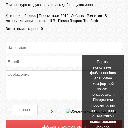
БИБЛИОТЕКА
Температура воздуха понизилась до 2 градусов мороза.
Категория
:
Разное
|
Просмотров
: 2016 |
Добавил
:
Редактор
|
В
ФОРУМ
материале упоминаются
:
Lil B - Please Respect The Bitch
Всего комментариев:
0
ГОСТЕВАЯ
О САЙТЕ
Портал
использует
файлы cookies
ФОТО
для более
комфортной
работы
ВИДЕО
пользователя.
Продолжая
просмотр, вы
МУЗЫКА
соглашаетесь
с
Политикой
использования
файлов
САЙТЫ