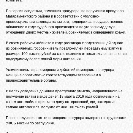
комитета.
БИБЛИОТЕКА
По версии следствия, помощник прокурора, по поручению прокурора
Магарамкентского района и в соответствии с уголовно-
ФОРУМ
процессуальным законодательством, поддерживал государственное
обвинение в ходе судебного производства по уголовному делу в
отношении двоих местных жителей, обвиняемых в совершении кражи.
ГОСТЕВАЯ
В своем рабочем кабинете в ходе разговора с родственницей одного
из обвиняемых, гособвинитель предложил ей передать ему взятку в
размере 100 тысяч рублей за свою позицию относительно назначения
О САЙТЕ
подсудимому более мягкой меры наказания.
Усомнившись в правомерности действий помощника прокурора,
женщина обратилась с соответствующим заявлением в
ФОТО
правоохранительные органы.
В целях доведения до конца преступного умысла, направленного на
ВИДЕО
получение взятки в виде денег, 18 марта 2016 года обвиняемый на
своем автомобиле приехал к дому потерпевшей, где, находясь в
салоне автомобиля, получил от нее 100 тысяч рублей.
МУЗЫКА
После получения взятки помощник прокурора задержан сотрудниками
УФСБ России по республике.
САЙТЫ