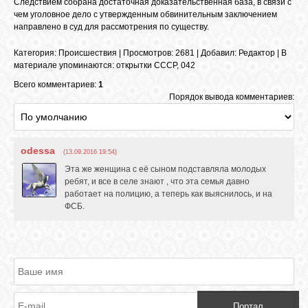
Следствием собрана достаточная доказательственная база, в связи с
чем уголовное дело с утвержденным обвинительным заключением
направлено в суд для рассмотрения по существу.
ОБЪЯВЛЕНИЯ
Категория
:
Происшествия
|
Просмотров
: 2681 |
Добавил
:
Редактор
|
В
материале упоминаются
:
открытки СССР
,
042
ВОПРОСЫ /
Всего комментариев:
1
ОТВЕТЫ
Порядок вывода комментариев:
КОНТАКТЫ
odessa
(13.09.2016 19:54)
Эта же женщина с её сыном подставляла молодых
ребят, и все в селе знают , что эта семья давно
ВХОД
работает на полицию, а теперь как выяснилось, и на
ФСБ.
RSS
VK
Портал