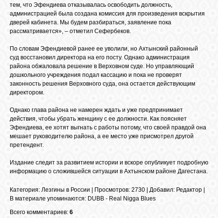
тем, что Эфендиева отказывалась освободить должность,
администрацией была создана комиссия для произведения вскрытия
дверей кабинета. Мы будем разбираться, заявление пока
ОБЪЯВЛЕНИЯ
рассматривается», – отметил Сефербеков.
По словам Эфендиевой ранее ее уволили, но Ахтынский районный
суд восстановил директора на его посту. Однако администрация
ВОПРОСЫ /
района обжаловала решение в Верховном суде. Но управляющий
ОТВЕТЫ
дошкольного учреждения подал кассацию и пока не проверят
законность решения Верховного суда, она остается действующим
директором.
КОНТАКТЫ
Однако глава района не намерен ждать и уже предпринимает
действия, чтобы убрать женщину с ее должности. Как поясняет
Эфендиева, ее хотят выгнать с работы потому, что своей правдой она
ВХОД
мешает руководителю района, а ее место уже присмотрел другой
претендент.
Издание следит за развитием истории и вскоре опубликует подробную
RSS
информацию о сложившейся ситуации в Ахтынском районе Дагестана.
Категория
:
Лезгины в России
|
Просмотров
: 2730 |
Добавил
:
Редактор
|
В материале упоминаются
:
DUBB - Real Nigga Blues
VK
Всего комментариев:
6