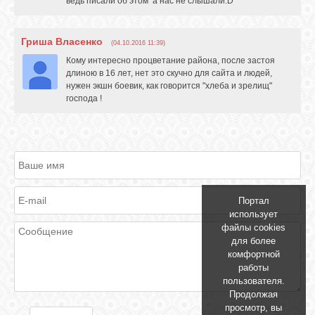
ведь писали об этом а нас не слышали:D
Гриша Власенко
(04.10.2016 11:39)
Кому интересно процветание района, после застоя
длиною в 16 лет, нет это скучно для сайта и людей,
нужен экшн боевик, как говорится "хлеба и зрелищ"
господа !
Портал
использует
файлы cookies
для более
комфортной
работы
пользователя.
Продолжая
просмотр, вы