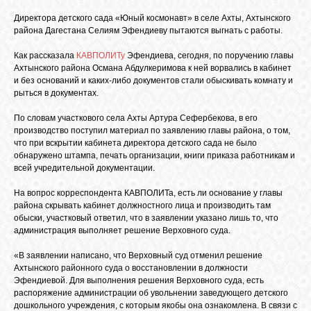
БИБЛИОТЕКА
Директора детского сада «Юный космонавт» в селе Ахты, Ахтынского
района Дагестана Селиям Эфендиеву пытаются выгнать с работы.
ФОРУМ
Как рассказала
КАВПОЛИТу
Эфендиева, сегодня, по поручению главы
Ахтынского района Османа Абдулкеримова к ней ворвались в кабинет
и без оснований и каких-либо документов стали обыскивать комнату и
ГОСТЕВАЯ
рыться в документах.
По словам участкового села Ахты Артура Сефербекова, в его
производство поступил материал по заявлению главы района, о том,
О САЙТЕ
что при вскрытии кабинета директора детского сада не было
обнаружено штампа, печать организации, книги приказа работникам и
всей учредительной документации.
ФОТО
На вопрос корреспондента КАВПОЛИТа, есть ли основание у главы
района скрывать кабинет должностного лица и производить там
обыски, участковый ответил, что в заявлении указано лишь то, что
ВИДЕО
администрация выполняет решение Верховного суда.
«В заявлении написано, что Верховный суд отменил решение
МУЗЫКА
Ахтынского районного суда о восстановлении в должности
Эфендиевой. Для выполнения решения Верховного суда, есть
распоряжение администрации об увольнении заведующего детского
дошкольного учреждения, с которым якобы она ознакомлена. В связи с
САЙТЫ