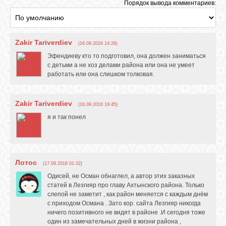
Порядок вывода комментариев:
GOOGLE+
Zakir Tariverdiev
TWITTER
(16.09.2016 14:26)
Эфендиеву кто то подготовил, она должен заниматься
с детьми а не хоз делами района или она не умеет
работать или она слишком толковая.
FACEBOOK
Zakir Tariverdiev
(16.09.2016 19:45)
я и так понел
Лотос
(17.09.2016 01:32)
Одисей, не Осман обнаглел, а автор этих заказных
статей в Лезгияр про главу Ахтынского района. Только
слепой не заметит , как район меняется с каждым днём
с приходом Османа . Зато кор. сайта Лезгияр никогда
ничего позитивного не видят в районе .И сегодня тоже
один из замечательных дней в жизни района ,