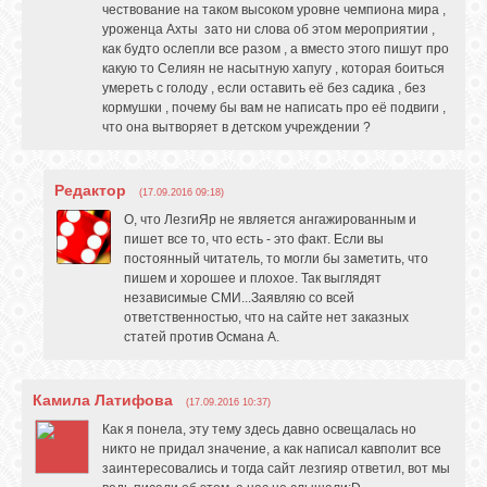
чествование на таком высоком уровне чемпиона мира ,
уроженца Ахты зато ни слова об этом мероприятии ,
как будто ослепли все разом , а вместо этого пишут про
какую то Селиян не насытную хапугу , которая боиться
умереть с голоду , если оставить её без садика , без
кормушки , почему бы вам не написать про её подвиги ,
что она вытворяет в детском учреждении ?
Редактор
(17.09.2016 09:18)
О, что ЛезгиЯр не является ангажированным и
пишет все то, что есть - это факт. Если вы
постоянный читатель, то могли бы заметить, что
пишем и хорошее и плохое. Так выглядят
независимые СМИ...Заявляю со всей
ответственностью, что на сайте нет заказных
статей против Османа А.
Камила Латифова
(17.09.2016 10:37)
Как я понела, эту тему здесь давно освещалась но
никто не придал значение, а как написал кавполит все
заинтересовались и тогда сайт лезгияр ответил, вот мы