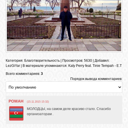
Категория
:
Благотворительность
|
Просмотров
: 5630 |
Добавил
:
LezGiYar
|
В материале упоминаются
:
Katy Perry feat. Tinie Tempah - E.T
Всего комментариев:
3
Порядок вывода комментариев:
РОМАН
(15.11.2015 15:32)
МОЛОДЦЫ, на самом деле красиво стало. Спасибо
организаторам .