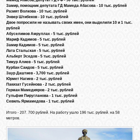
Мамед Абасов, депутат ГД РФ - 50 тыс. рублей
Замир, помощник депутата ГД Мамеда Абасова - 10 тыс. рублей
Разият Волкова - 10 тыс. рублей
Энвер Штибеков - 10 тыс. рублей
ОБЪЯВЛЕНИЯ
Двое попросили не называть своих имен, они выделили 10 и 1 тыс.
рублей
Абуселимов Амруллах - 5 тыс. рублей
ВОПРОСЫ /
Мариф Кадимов - 5 тыс. рублей
ОТВЕТЫ
Замир Кадимов - 5 тыс. рублей
Лата Стальская - 5 тыс. рублей
Альберт Эседов - 5 тыс. рублей
Тимур Алиев - 5 тыс. рублей
КОНТАКТЫ
Курбан Саидов - 5 тыс. рублей
Заур Даштиев - 3,700 тыс. рублей
Юрмет Нагиев - 2 тыс. рублей
ВХОД
Пакизат Гусейнова - 2 тыс. рублей
Герман Мамедияров - 2 тыс. рублей
Гульфия Пиругланова - 1 тыс. рублей
Севиль Ярмамедова - 1 тыс. рублей
RSS
Итого - 207. 700 рублей. На работу ушло 196 тыс. рублей. на 58
метров.
VK