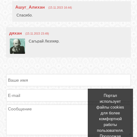
Ашуг_Алихан
(15.11.2015 16:44)
Спасибо.
дяхан
(15.11.2015 23:49)
Сагърай Лезгияр.
Портал
использует
файлы cookies
для более
комфортной
работы
пользователя.
Продолжая