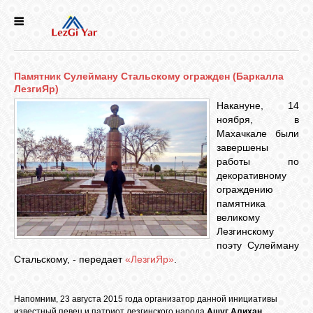
НОВОСТИ
Памятник Сулейману Стальскому огражден (Баркалла
СЕЛА
ЛезгиЯр)
Накануне, 14
ноября, в
ИСТОРИЯ
Махачкале были
завершены
работы по
КУЛЬТУРА
декоративному
ограждению
памятника
ГОЛОС
великому
ЛЕЗГИН
Лезгинскому
поэту Сулейману
Стальскому, - передает
«ЛезгиЯр»
.
НАРОДЫ
Напомним, 23 августа 2015 года организатор данной инициативы
известный певец и патриот лезгинского народа
Ашуг Алихан