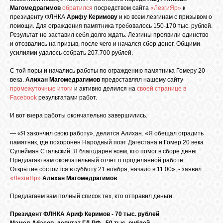
БИБЛИОТЕКА
Магомедрагимов
обратился
посредством сайта
«ЛезгиЯр»
к
президенту ФЛНКА
Арифу Керимову
и ко всем лезгинам с призывом о
помощи. Для ограждения памятника требовалось 150-170 тыс. рублей.
ФОРУМ
Результат не заставил себя долго ждать. Лезгины проявили единство
и отозвались на призыв, после чего и начался сбор денег. Общими
усилиями удалось собрать 207.700 рублей.
ГОСТЕВАЯ
С той поры и начались работы по ограждению памятника Гомеру 20
века.
Алихан Магомедрагимов
предоставлял нашему сайту
промежуточные итоги
и активно делился на
своей странице в
О САЙТЕ
Facebook
результатами работ.
И вот вчера работы окончательно завершились.
ФОТО
— «Я закончил свою работу», делится Алихан. «Я обещал оградить
памятник, где похоронен Народный поэт Дагестана и Гомер 20 века
Сулейман Стальский. Я благодарен всем, кто помог в сборе денег.
ВИДЕО
Предлагаю вам окончательный отчет о проделанной работе.
Открытие состоится в субботу 21 ноября, начало в 11:00», - заявил
«ЛезгиЯр»
Алихан Магомедрагимов
.
МУЗЫКА
Предлагаем вам полный список тех, кто отправил деньги.
Президент ФЛНКА Ариф Керимов - 70 тыс. рублей
САЙТЫ