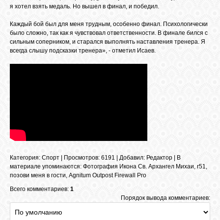
я хотел взять медаль. Но вышел в финал, и победил.
Каждый бой был для меня трудным, особенно финал. Психологически
ОБЪЯВЛЕНИЯ
было сложно, так как я чувствовал ответственности. В финале бился с
сильным соперником, и старался выполнять наставления тренера. Я
всегда слышу подсказки тренера», - отметил Исаев.
ВОПРОСЫ /
ОТВЕТЫ
КОНТАКТЫ
ВХОД
Категория
:
Спорт
|
Просмотров
: 6191 |
Добавил
:
Редактор
|
В
материале упоминаются
:
Фотография Икона Св. Архангел Михаи
,
r51
,
RSS
позови меня в гости
,
Agnitum Outpost Firewall Pro
Всего комментариев:
1
Порядок вывода комментариев:
VK