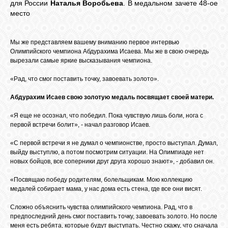
БИБЛИОТЕКА
для России
Наталья Воробьева
. В медальном зачете 48-ое
место
ФОРУМ
Мы же представляем вашему вниманию первое интервью
Олимпийского чемпиона Абдурахима Исаева. Мы же в свою очередь
вырезали самые яркие высказывания чемпиона.
ГОСТЕВАЯ
«Рад, что смог поставить точку, завоевать золото».
Абдурахим Исаев свою золотую медаль посвящает своей матери.
О САЙТЕ
«Я еще не осознал, что победил. Пока чувствую лишь боли, нога с
первой встречи болит», - начал разговор Исаев.
ФОТО
«С первой встречи я не думал о чемпионстве, просто выступал. Думал,
выйду выступлю, а потом посмотрим ситуации. На Олимпиаде нет
новых бойцов, все соперники друг друга хорошо знают», - добавил он.
ВИДЕО
«Посвящаю победу родителям, болельщикам. Мою коллекцию
медалей собирает мама, у нас дома есть стена, где все они висят.
МУЗЫКА
Сложно объяснить чувства олимпийского чемпиона. Рад, что в
предпоследний день смог поставить точку, завоевать золото. Но после
меня есть ребята, которые будут выступать. Честно скажу, что сначала
САЙТЫ