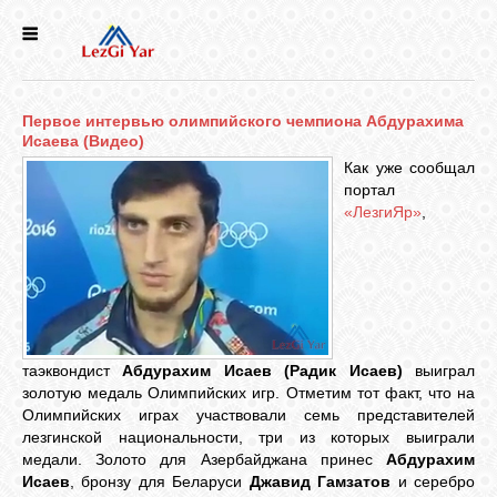
НОВОСТИ
Первое интервью олимпийского чемпиона Абдурахима
СЕЛА
Исаева (Видео)
Как уже сообщал
портал
ИСТОРИЯ
«ЛезгиЯр»
,
КУЛЬТУРА
ГОЛОС
ЛЕЗГИН
таэквондист
Абдурахим Исаев
(Радик Исаев)
выиграл
золотую медаль Олимпийских игр. Отметим тот факт, что на
Олимпийских играх участвовали семь представителей
НАРОДЫ
лезгинской национальности, три из которых выиграли
медали. Золото для Азербайджана принес
Абдурахим
Исаев
, бронзу для Беларуси
Джавид Гамзатов
и серебро