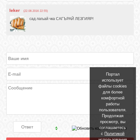
GOOGLE+
leker
(22.08.2016 22:55)
сад лагьай чка САГЪРАЙ ЛЕЗГИЯР!
TWITTER
FACEBOOK
Портал
использует
файлы cookies
для более
комфортной
работы
пользователя.
Продолжая
просмотр, вы
соглашаетесь
с
Политикой
использования