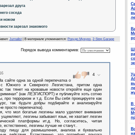
С
зарезал друга
А
него соседа
в
л
ли ножом
вности зарезал знакомого
Ва
М
р
бавил
:
Jurnalist
|
В материале упоминаются
:
Рокудо Мукуро
,
2-Step Garage
Ш
Порядок вывода комментариев:
р
с
э
16
У
4
А
На сайте одна за одной перепечатка о
в
 с Южного и Северного Лезгистана, притом одна
ле
ас так тянет на кровавые новости откройте еще один
ж
икриминал" (как ЛЕЗГИСПОРТ) и публикуйте хоть сотню
, про терроризм и т.д. Если Вы себя проецируете как
сурс, так будьте добры подбирайте и анализируйте
В
е просто перепечатка).
н
, что мол богатые лезгины мало уделяют внимания
М
 ущемляют, лезгины забывают язык, не хватает лезгин
п
ической платформы ит.д. Но, согласитесь, читая
, естественно, лезгины лучше не станут..
В
ду пищу для размышления, анализа и буквально
н
ные действия. Естественно, это потребует другого