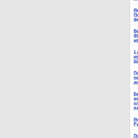
Ив
П
ф
В
Ф
а
1
ю
Ш
П
п
д
Б
м
о
я
И
Р
П