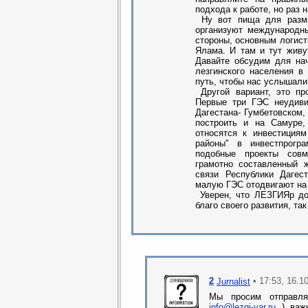
подхода к работе, но раз н
Ну вот пища для размы
организуют международны
стороны, основным логист
Ялама. И там и тут живу
Давайте обсудим для нач
лезгинского населения в
путь, чтобы нас услышали
Другой вариант, это пр
Первые три ГЭС неудиви
Дагестана- Гумбетовском
построить и на Самуре,
относятся к инвестиция
районы" в инвестпрог
подобные проекты совм
грамотно составленный ж
связи Республики Даге
малую ГЭС отодвигают на 
Уверен, что ЛЕЗГИЯр дол
благо своего развития, та
2
• 17:53, 16.1
Jurnalist
Мы просим отправля
info@lezgi-yar.ru
) важн