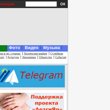
истрация
Фото
Видео
Музыка
|
|
ны в др. странах
Лезгинская мафия
Сулейман
|
|
|
|
орт
Культура
Экономика
Общество
События