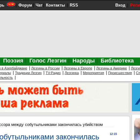
Рег
рь
|
Форум
|
Чат
|
Контакты
|
RSS
Вход
|
Поэзия
Голос Лезгин
Народы
Библиотека
|
|
|
|
ы в Азербайджане
Лезгины в России
Лезгины в Европе
Лезгины в Америке
Лезги
|
|
|
|
|
|
ериалы
Традиции Лезгин
TV-Радио
Лезгинка
Мероприятия
Происшествия
Сп
|
ельность
ссора между собутыльниками закончилась убийством
собутыльниками закончилась
12:15