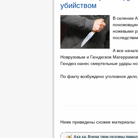
убийством
В селении А
поножовщина
ножевыми ра
последствии
А все начал
Новрузовым и Гюндюзом Магеррамовым
Гюндюз нанес смертельные удары нож
По факту возбуждено уголовное дело,
Ниже приведены схожие материалы:
Аха ха. Вчера твои лезгины пришл