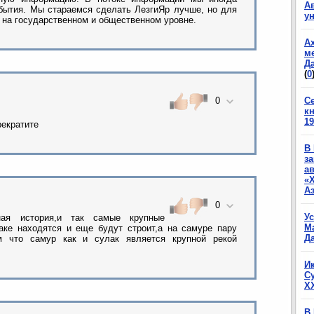
А
бытия. Мы стараемся сделать ЛезгиЯр лучше, но для
у
 на государственном и общественном уровне.
А
м
Да
(
0
С
0
к
19
рекратите
В
з
а
«
А
0
У
ая история,и так самые крупные
М
лаке находятся и еще будут строит,а на самуре пару
Да
м что самур как и сулак является крупной рекой
И
С
X
В