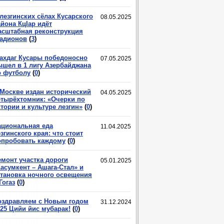
лезгинских сёлах Кусарского
08.05.2025
йона КцIар идёт
асштабная реконструкция
тадионов
(
3
)
ахдаг Кусары победоносно
07.05.2025
ышел в 1 лигу Азербайджана
о футболу
(
0
)
 Москве издан исторический
04.05.2025
етырёхтомник: «Очерки по
тории и культуре лезгин»
(
0
)
ациональная еда
11.04.2025
згинского края: что стоит
опробовать каждому
(
0
)
емонт участка дороги
05.01.2025
асумкент – Ашага-Стал» и
становка ночного освещения
Гогаз
(
0
)
оздравляем с Новым годом
31.12.2024
025 Цийи йис мубарак!
(
0
)