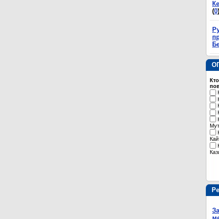
К
(
0
Р
пр
Б
О
Кто
пов
Му
Кай
Каз
Р
З
м