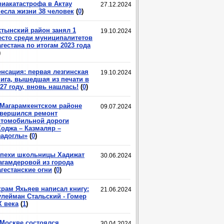
виакатастрофа в Актау
27.12.2024
несла жизни 38 человек
(
0
)
хтынский район занял 1
19.10.2024
есто среди муниципалитетов
гестана по итогам 2023 года
)
енсация: первая лезгинская
19.10.2024
нига, вышедшая из печати в
27 году, вновь нашлась!
(
0
)
 Магарамкентском районе
09.07.2024
авершился ремонт
втомобильной дороги
Ходжа – Казмаляр –
задоглы»
(
0
)
спехи школьницы Хадижат
30.06.2024
агамдеровой из города
гестанские огни
(
0
)
крам Яхьяев написал книгу:
21.06.2024
улейман Стальский - Гомер
X века
(
1
)
 Москве состоялся
30.04.2024