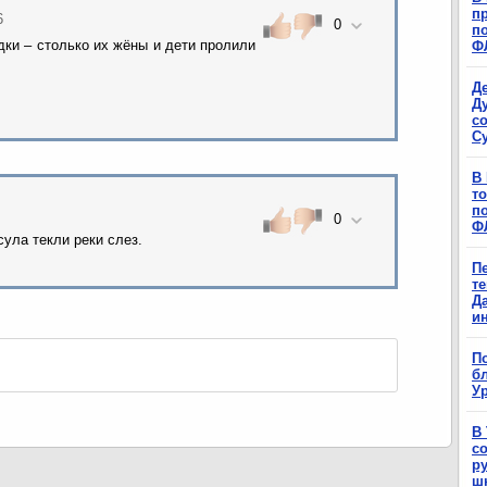
п
6
0
п
ки – столько их жёны и дети пролили
Ф
Д
Д
с
С
В
т
п
0
Ф
ула текли реки слез.
П
т
Д
и
П
б
Ур
В
с
р
ш