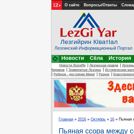
О сайте
|
Вопросы/Ответы
|
Слова
Лезгийрин КIватIал
Лезгинский Информационный Портал
Новости
Сёла
История
|
|
Новости ЛезгиЯр
Лезгинская правда
Лезгин
|
|
Керимов
Знаменитые Лезгины
Исторические мат
|
|
|
Ребенок - достояние Мира!
Разное
Благотворит
Главная
»
2016
»
Октябрь
»
16
» Пьяная 
Пьяная ссора между 