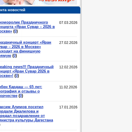
нта новостей
роморолик Праздничного
07.03.2026
нцерта «Яран Сувар – 2026 в
оскве»
(
0
)
раздничный концерт «Яран
27.02.2026
вар – 2026 в Москве»
ыходит на финишную
рямую
(
0
)
eaking news!!! Праздничный
12.02.2026
нцерт «Яран Сувар 2026 в
оскве»!
(
0
)
рбен Кардаш — 65 лет:
11.02.2026
иография и отзывы о
ворчестве
(
0
)
аксим Алимов посетил
17.01.2026
ердали Джалилова и
ередал поздравление от
инистра культуры Дагестана
)