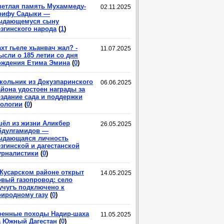
ветлая память Мухаммеду-
02.11.2025
рифу Садыки —
ыдающемуся сыну
езгинского народа
(
1
)
хт гьеле хьанвач жал? -
11.07.2025
ысли о 185 летии со дня
ождения Етима Эмина
(
0
)
кольник из Докузпаринского
06.06.2025
айона удостоен награды за
оздание сада и поддержки
кологии
(
0
)
шёл из жизни Аликбер
26.05.2025
бдулгамидов —
ыдающаяся личность
згинской и дагестанской
урналистики
(
0
)
 Кусарском районе открыт
14.05.2025
овый газопровод: село
учугъ подключено к
риродному газу
(
0
)
оенные походы Надир-шаха
11.05.2025
а Южный Дагестан
(
0
)