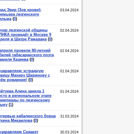
ид Эвер (Зов крови):
03.04.2024
ремьера лезгинского
ильма
(
0
)
ечер лезгинской общины
02.04.2024
ЛНКА проведёт в Москве 9
преля в Шатре Рамадана
(
0
)
 апреля провели 80-летний
02.04.2024
билей табасаранского поэта
амиля Казиева
(
0
)
оздравляем эстрадную
01.04.2024
евицу Махиру Ширинову с
нём рождения!
(
0
)
ейтуева Алина заняла 1
01.04.2024
есто в региональном этапе
лимпиады по лезгинскому
зыку
(
1
)
нтервью кабалинского борца
31.03.2024
ухина Микаилова
(
0
)
оздравляем Седакет
30.03.2024