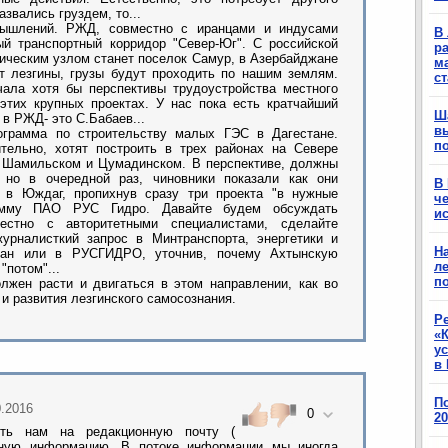
азвались груздем, то...
шлений. РЖД, совместно с иранцами и индусами
В 
й транспортный корридор "Север-Юг". С российской
ра
ическим узлом станет поселок Самур, в Азербайджане
м
т лезгины, грузы будут проходить по нашим землям.
с
ала хотя бы перспективы трудоустройства местного
 этих крупных проектах. У нас пока есть кратчайший
Ш
 в РЖД- это С.Бабаев...
в
ограмма по строительству малых ГЭС в Дагестане.
п
тельно, хотят построить в трех районах на Севере
, Шамильском и Цумадинском. В перспективе, должны
 но в очередной раз, чиновники показали как они
В
м в Юждаг, пропихнув сразу три проекта "в нужные
ч
рамму ПАО РУС Гидро. Давайте будем обсуждать
ис
естно с авторитетными специалистами, сделайте
урналисткий запрос в Минтранспорта, энергетики и
Н
стан или в РУСГИДРО, уточнив, почему Ахтынскую
ле
"потом"...
п
жен расти и двигаться в этом направлении, как во
к и развития лезгинского самосознания.
Р
«К
у
в 
П
0.2016
0
2
ть нам на редакционную почту (
ую информацию. В потоке информации мы иногда