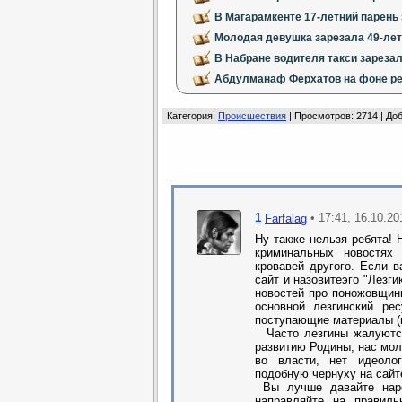
В Магарамкенте 17-летний парень 
Молодая девушка зарезала 49-лет
В Набране водителя такси зареза
Абдулманаф Ферхатов на фоне ре
Категория
:
Происшествия
|
Просмотров
: 2714 |
До
1
• 17:41, 16.10.20
Farfalag
Ну также нельзя ребята! 
криминальных новостях
кровавей другого. Если в
сайт и назовитеэго "Лезг
новостей про поножовщины
основной лезгинский ре
поступающие материалы (н
Часто лезгины жалуются
развитию Родины, нас мол
во власти, нет идеолог
подобную чернуху на сайте
Вы лучше давайте наро
направляйте на правиль