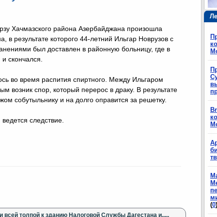
Ле
рзу Хачмазского района Азербайджана произошла
П
, в результате которого 44-летний Ильгар Новрузов с
ко
нениями был доставлен в районную больницу, где в
М
 и скончался.
П
Су
ось во время распития спиртного. Между Ильгаром
в
 возник спор, который перерос в драку. В результате
п
ом собутыльнику и на долго оправится за решетку.
Br
ко
 ведется следствие.
М
А
б
т
М
М
п
м
(
0
и всей толпой к зданию Налоговой Службы Дагестана и.....