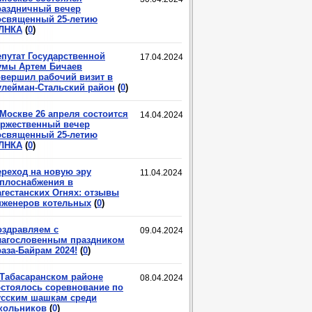
раздничный вечер
освященный 25-летию
ЛНКА
(
0
)
епутат Государственной
17.04.2024
умы Артем Бичаев
овершил рабочий визит в
улейман-Стальский район
(
0
)
 Москве 26 апреля состоится
14.04.2024
оржественный вечер
освященный 25-летию
ЛНКА
(
0
)
ереход на новую эру
11.04.2024
еплоснабжения в
агестанских Огнях: отзывы
нженеров котельных
(
0
)
оздравляем с
09.04.2024
лагословенным праздником
аза-Байрам 2024!
(
0
)
 Табасаранском районе
08.04.2024
остоялось соревнование по
усским шашкам среди
кольников
(
0
)