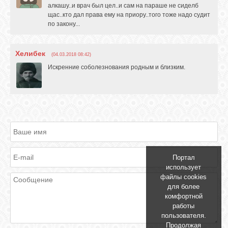
алкашу..и врач был цел..и сам на параше не сиделб
щас..кто дал права ему на приору..того тоже надо судит
по закону...
ОБЪЯВЛЕНИЯ
Хелибек
(04.03.2018 08:42)
ВОПРОСЫ /
Искренние соболезнования родным и близким.
ОТВЕТЫ
КОНТАКТЫ
ВХОД
Портал
использует
файлы cookies
RSS
для более
комфортной
работы
VK
пользователя.
Продолжая