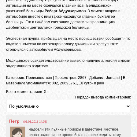
районе с. Н.Джалган). В результате лобового столкновения двух
БИБЛИОТЕКА
автомашин на месте скончался главный врач Белиджинской
участковой больницы
Роберт Абдулкеримов
. В момент аварии в
автомобиле вместе с ним также находился главный бухгалтер
ФОРУМ
больницы. Его в тяжёлом состоянии доставили в реанимацию
Дербентской центральной городской больницы.
Экспертная группа, прибывшая на место происшествия сообщает, что
ГОСТЕВАЯ
водитель выехал на встречную полосу движения и в результате
столкнулся с автомобилем Абдулкеримова.
О САЙТЕ
Медицинское освидетельствование выявило наличие алкоголя в крови
задержанного водителя.
Категория
:
Происшествия
|
Просмотров
: 2867 |
Добавил
:
Jurnalist
|
В
ФОТО
материале упоминаются
:
802
,
20693761
,
10 суток в раю
Всего комментариев:
2
ВИДЕО
Порядок вывода комментариев:
МУЗЫКА
Петр
(03.03.2018 14:58)
надоели эти пьянные приоры в дагестане..честное
слово надоели..не проще было на осле ездить..тому
САЙТЫ