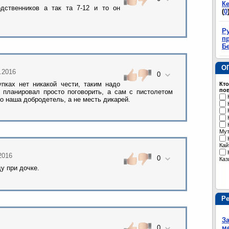
К
дственников а так та 7-12 и то он
(
0
Р
пр
Б
О
0.2016
0
упках нет никакой чести, таким надо
Кто
пов
 планировал просто поговорить, а сам с пистолетом
то наша добродетель, а не месть дикарей.
Му
Кай
.2016
0
Каз
у при дочке.
Р
З
м
0