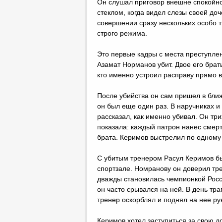
Он слушал приговор внешне спокойно
стеклом, когда видел слезы своей д
совершении сразу нескольких особо т
строго режима.
Это первые кадры с места преступлен
Азамат Норманов убит. Двое его брат
кто именно устроил расправу прямо в
После убийства он сам пришел в бли
он был еще один раз. В наручниках и
рассказал, как именно убивал. Он тр
показала: каждый патрон нанес смер
брата. Керимов выстрелил по одному р
С убитым тренером Расул Керимов был
спортзале. Номранову он доверил тре
дважды становилась чемпионкой Росси
он часто срывался на ней. В день тра
тренер оскорблял и поднял на нее рук
Керимов хотел заступиться за свою до