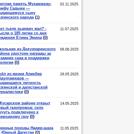
ветлая память Мухаммеду-
02.11.2025
рифу Садыки —
ыдающемуся сыну
езгинского народа
(
1
)
хт гьеле хьанвач жал? -
11.07.2025
ысли о 185 летии со дня
ождения Етима Эмина
(
0
)
кольник из Докузпаринского
06.06.2025
айона удостоен награды за
оздание сада и поддержки
кологии
(
0
)
шёл из жизни Аликбер
26.05.2025
бдулгамидов —
ыдающаяся личность
згинской и дагестанской
урналистики
(
0
)
 Кусарском районе открыт
14.05.2025
овый газопровод: село
учугъ подключено к
риродному газу
(
0
)
оенные походы Надир-шаха
11.05.2025
а Южный Дагестан
(
0
)