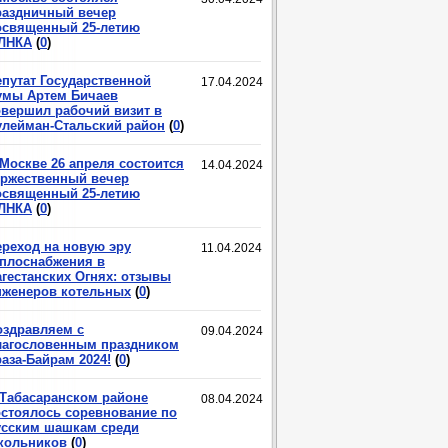
раздничный вечер
освященный 25-летию
ЛНКА
(
0
)
епутат Государственной
17.04.2024
умы Артем Бичаев
овершил рабочий визит в
улейман-Стальский район
(
0
)
 Москве 26 апреля состоится
14.04.2024
оржественный вечер
освященный 25-летию
ЛНКА
(
0
)
ереход на новую эру
11.04.2024
еплоснабжения в
агестанских Огнях: отзывы
нженеров котельных
(
0
)
оздравляем с
09.04.2024
лагословенным праздником
аза-Байрам 2024!
(
0
)
 Табасаранском районе
08.04.2024
остоялось соревнование по
усским шашкам среди
кольников
(
0
)