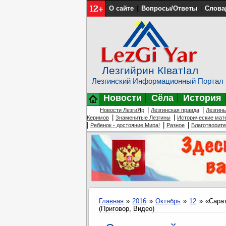
О сайте
|
Вопросы/Ответы
|
Слова
Лезгийрин КIватIал
Лезгинский Информационный Портал
Новости
Сёла
История
|
|
Новости ЛезгиЯр
Лезгинская правда
Лезгин
|
|
Керимов
Знаменитые Лезгины
Исторические мат
|
|
|
Ребенок - достояние Мира!
Разное
Благотворит
Главная
»
2016
»
Октябрь
»
12
» «Сарат
(Приговор, Видео)