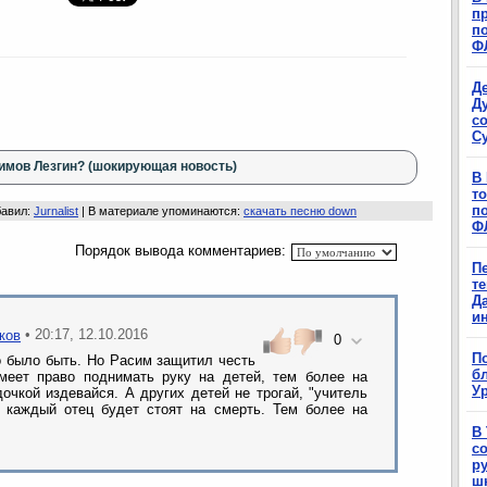
п
п
Ф
Д
Д
с
С
имов Лезгин? (шокирующая новость)
В
т
п
бавил
:
Jurnalist
|
В материале упоминаются
:
скачать песню down
Ф
Порядок вывода комментариев:
П
т
Д
и
• 20:17, 12.10.2016
ков
0
П
о было быть. Но Расим защитил честь
б
меет право поднимать руку на детей, тем более на
Ур
очкой издевайся. А других детей не трогай, "учитель
 каждый отец будет стоят на смерть. Тем более на
В
с
р
ш