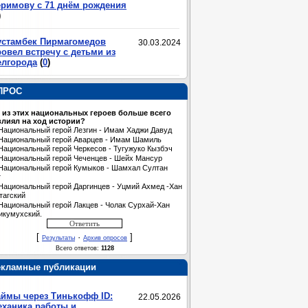
еримову с 71 днём рождения
)
устамбек Пирмагомедов
30.03.2024
овел встречу с детьми из
елгорода
(
0
)
ПРОС
 из этих национальных героев больше всего
лиял на ход истории?
Национальный герой Лезгин - Имам Хаджи Давуд
Национальный герой Аварцев - Имам Шамиль
Национальный герой Черкесов - Тугужуко Кызбэч
Национальный герой Чеченцев - Шейх Мансур
Национальный герой Кумыков - Шамхал Султан
т
Национальный герой Даргинцев - Уцмий Ахмед -Хан
тагский
Национальный герой Лакцев - Чолак Сурхай-Хан
икумухский.
[
·
]
Результаты
Архив опросов
Всего ответов:
1128
екламные публикации
аймы через Тинькофф ID:
22.05.2026
еханика работы и