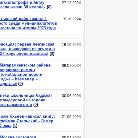
виакатастрофа в Актау
27.12.2024
несла жизни 38 человек
(
0
)
хтынский район занял 1
19.10.2024
есто среди муниципалитетов
гестана по итогам 2023 года
)
енсация: первая лезгинская
19.10.2024
нига, вышедшая из печати в
27 году, вновь нашлась!
(
0
)
 Магарамкентском районе
09.07.2024
авершился ремонт
втомобильной дороги
Ходжа – Казмаляр –
задоглы»
(
0
)
спехи школьницы Хадижат
30.06.2024
агамдеровой из города
гестанские огни
(
0
)
крам Яхьяев написал книгу:
21.06.2024
улейман Стальский - Гомер
X века
(
1
)
 Москве состоялся
30.04.2024