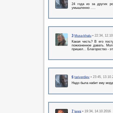
24 года из за других ро
умышленно .....
3
• 22:34, 12.1
Musa-khalu
Какая честь? В его пост
пожизненное давать. Мол
пришел... Благороство - э
6
• 23:45, 13.10
tariverdiev
Надо была набит ему морд
7
• 19:34, 14.10.2016
leggi