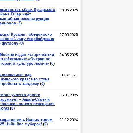
лезгинских сёлах Кусарского
08.05.2025
йона КцIар идёт
асштабная реконструкция
тадионов
(
3
)
ахдаг Кусары победоносно
07.05.2025
ышел в 1 лигу Азербайджана
о футболу
(
0
)
 Москве издан исторический
04.05.2025
етырёхтомник: «Очерки по
тории и культуре лезгин»
(
0
)
ациональная еда
11.04.2025
згинского края: что стоит
опробовать каждому
(
0
)
емонт участка дороги
05.01.2025
асумкент – Ашага-Стал» и
становка ночного освещения
Гогаз
(
0
)
оздравляем с Новым годом
31.12.2024
025 Цийи йис мубарак!
(
0
)