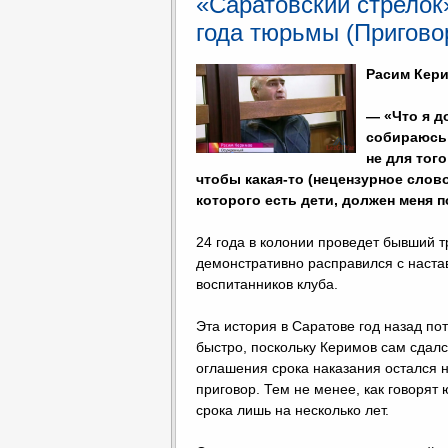
«Саратовский стрелок
года тюрьмы (Пригово
Расим Кери
— «Что я д
собираюсь 
не для тог
чтобы какая-то (нецензурное слов
которого есть дети, должен меня 
24 года в колонии проведет бывший 
демонстративно расправился с настав
воспитанников клуба.
Эта история в Саратове год назад по
быстро, поскольку Керимов сам сдалс
оглашения срока наказания остался н
приговор. Тем не менее, как говорят
срока лишь на несколько лет.