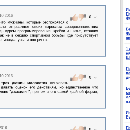
Ив
П
.10.2016
0
ф
 что мужчины, которые беспокоятся о
льно отправляют своих взрослых совершеннолетних
В
дь курсы программирования, кройки и шитья, вязания
Ф
ак не в секцию спортивной борьбы, где присутствует
а
 иногда, увы, и вне ринга.
1
ю
Ш
П
п
.10.2016
д
0
х трех дюжин малолеток
линчевать
я давать оценок его действиям, но единственное что
Б
слово "джахилия", причем в его самой крайней форме,
м
?
о
я
И
Р
.2016
П
0