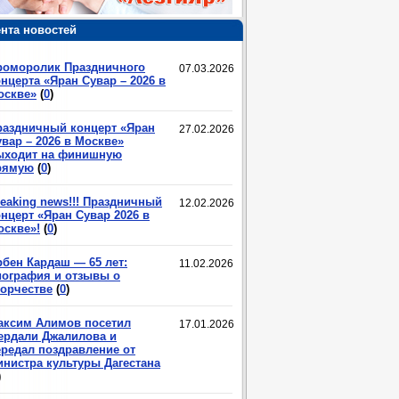
нта новостей
роморолик Праздничного
07.03.2026
нцерта «Яран Сувар – 2026 в
оскве»
(
0
)
раздничный концерт «Яран
27.02.2026
вар – 2026 в Москве»
ыходит на финишную
рямую
(
0
)
eaking news!!! Праздничный
12.02.2026
нцерт «Яран Сувар 2026 в
оскве»!
(
0
)
рбен Кардаш — 65 лет:
11.02.2026
иография и отзывы о
ворчестве
(
0
)
аксим Алимов посетил
17.01.2026
ердали Джалилова и
ередал поздравление от
инистра культуры Дагестана
)