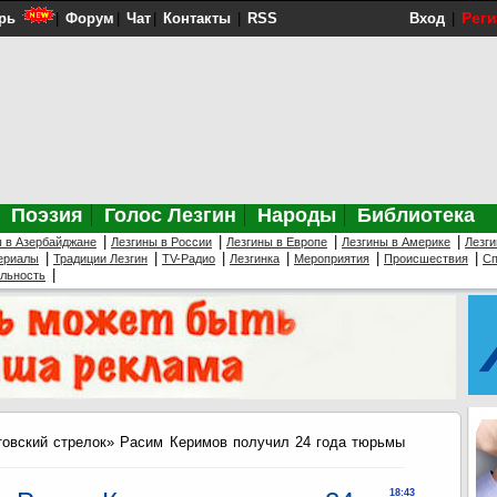
Рег
рь
|
Форум
|
Чат
|
Контакты
|
RSS
Вход
|
Поэзия
Голос Лезгин
Народы
Библиотека
|
|
|
|
ы в Азербайджане
Лезгины в России
Лезгины в Европе
Лезгины в Америке
Лезги
|
|
|
|
|
|
ериалы
Традиции Лезгин
TV-Радио
Лезгинка
Мероприятия
Происшествия
Сп
|
ельность
овский стрелок» Расим Керимов получил 24 года тюрьмы
18:43