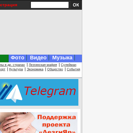
истрация
Фото
Видео
Музыка
|
|
ны в др. странах
Лезгинская мафия
Сулейман
|
|
|
|
орт
Культура
Экономика
Общество
События