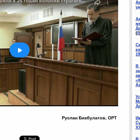
А
у
А
м
Да
(
0
С
к
19
В
з
а
«
А
У
М
Да
Руслан Бикбулатов, ОРТ
И
С
X
В