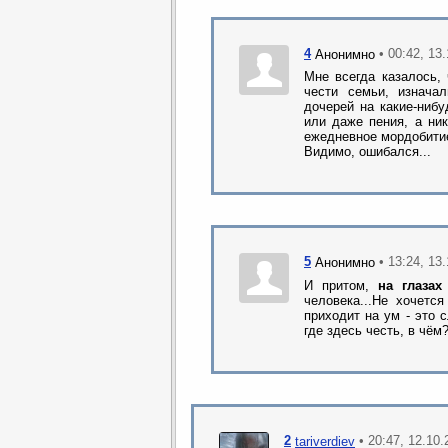
4
• 00:42, 13
Анонимно
Мне всегда казалось,
чести семьи, изнача
дочерей на какие-нибу
или даже пения, а ник
ежедневное мордобитие,
Видимо, ошибался...
5
• 13:24, 13
Анонимно
И притом,
на глаза
человека...Не хочетс
приходит на ум - это 
где здесь честь, в чём
2
• 20:47, 12.10
tariverdiev