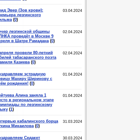
ид Эвер (Зов крови):
03.04.2024
ремьера лезгинского
ильма
(
0
)
ечер лезгинской общины
02.04.2024
ЛНКА проведёт в Москве 9
преля в Шатре Рамадана
(
0
)
 апреля провели 80-летний
02.04.2024
билей табасаранского поэта
амиля Казиева
(
0
)
оздравляем эстрадную
01.04.2024
евицу Махиру Ширинову с
нём рождения!
(
0
)
ейтуева Алина заняла 1
01.04.2024
есто в региональном этапе
лимпиады по лезгинскому
зыку
(
1
)
нтервью кабалинского борца
31.03.2024
ухина Микаилова
(
0
)
оздравляем Седакет
30.03.2024