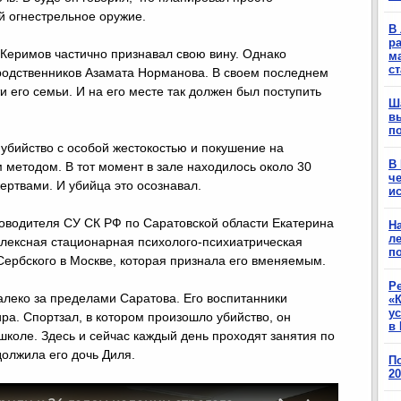
ой огнестрельное оружие.
В 
ра
 Керимов частично признавал свою вину. Однако
м
с
 родственников Азамата Норманова. В своем последнем
и его семьи. И на его месте так должен был поступить
Ш
в
п
 убийство с особой жестокостью и покушение на
В
методом. В тот момент в зале находилось около 30
ч
ертвами. И убийца это осознавал.
ис
оводителя СУ СК РФ по Саратовской области Екатерина
Н
ле
лексная стационарная психолого-психиатрическая
п
 Сербского в Москве, которая признала его вменяемым.
Р
леко за пределами Саратова. Его воспитанники
«К
у
ра. Спортзал, в котором произошло убийство, он
в 
школе. Здесь и сейчас каждый день проходят занятия по
должила его дочь Диля.
П
2