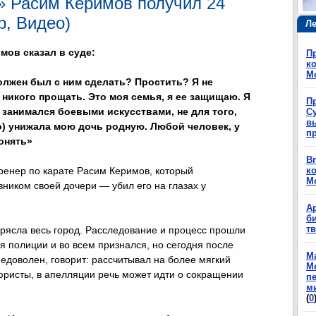
» Расим Керимов получил 24
р, Видео)
Ле
мов сказал в суде:
П
ко
М
олжен был с ним сделать? Простить? Я не
никого прощать. Это моя семья, я ее защищаю. Я
П
о занимался боевыми искусствами, не для того,
Су
в
о) унижала мою дочь родную. Любой человек, у
п
понять»
Br
тренер по карате Расим Керимов, который
ко
М
ником своей дочери — убил его на глазах у
А
б
т
трясла весь город. Расследование и процесс прошли
я полиции и во всем признался, но сегодня после
М
едоволен, говорит: рассчитывал на более мягкий
М
 юристы, в апелляции речь может идти о сокращении
п
м
(
0