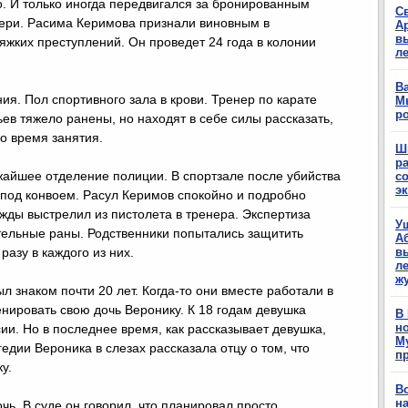
. И только иногда передвигался за бронированным
С
очери. Расима Керимова признали виновным в
А
в
яжких преступлений. Он проведет 24 года в колонии
л
Ва
ия. Пол спортивного зала в крови. Тренер по карате
М
р
ьев тяжело ранены, но находят в себе силы рассказать,
о время занятия.
Ш
р
жайшее отделение полиции. В спортзале после убийства
с
э
 под конвоем. Расул Керимов спокойно и подробно
ижды выстрелил из пистолета в тренера. Экспертиза
У
тельные раны. Родственники попытались защитить
А
азу в каждого из них.
в
ле
ж
 знаком почти 20 лет. Когда-то они вместе работали в
нировать свою дочь Веронику. К 18 годам девушка
В
н
и. Но в последнее время, как рассказывает девушка,
М
гедии Вероника в слезах рассказала отцу о том, что
п
у.
В
н
чь. В суде он говорил, что планировал просто