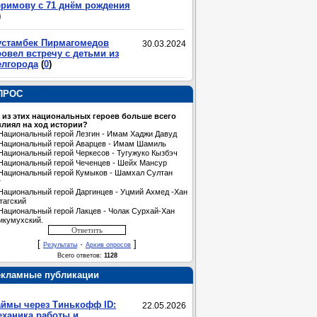
еримову с 71 днём рождения
)
устамбек Пирмагомедов
30.03.2024
овел встречу с детьми из
елгорода
(
0
)
ПРОС
 из этих национальных героев больше всего
лиял на ход истории?
Национальный герой Лезгин - Имам Хаджи Давуд
Национальный герой Аварцев - Имам Шамиль
Национальный герой Черкесов - Тугужуко Кызбэч
Национальный герой Чеченцев - Шейх Мансур
Национальный герой Кумыков - Шамхал Султан
т
Национальный герой Даргинцев - Уцмий Ахмед -Хан
тагский
Национальный герой Лакцев - Чолак Сурхай-Хан
икумухский.
[
·
]
Результаты
Архив опросов
Всего ответов:
1128
екламные публикации
аймы через Тинькофф ID:
22.05.2026
еханика работы и