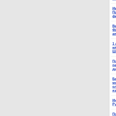
Ив
П
ф
В
Ф
а
1
ю
Ш
П
п
д
Б
м
о
я
И
Р
П