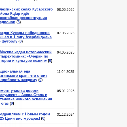
лезгинских сёлах Кусарского
08.05.2025
йона КцIар идёт
асштабная реконструкция
тадионов
(
3
)
ахдаг Кусары победоносно
07.05.2025
ышел в 1 лигу Азербайджана
о футболу
(
0
)
 Москве издан исторический
04.05.2025
етырёхтомник: «Очерки по
тории и культуре лезгин»
(
0
)
ациональная еда
11.04.2025
згинского края: что стоит
опробовать каждому
(
0
)
емонт участка дороги
05.01.2025
асумкент – Ашага-Стал» и
становка ночного освещения
Гогаз
(
0
)
оздравляем с Новым годом
31.12.2024
025 Цийи йис мубарак!
(
0
)