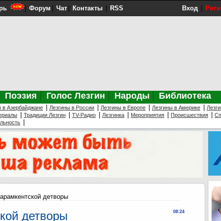
Рег
рь
|
Форум
|
Чат
|
Контакты
|
RSS
Вход
|
Поэзия
Голос Лезгин
Народы
Библиотека
|
|
|
|
ы в Азербайджане
Лезгины в России
Лезгины в Европе
Лезгины в Америке
Лезги
|
|
|
|
|
|
ериалы
Традиции Лезгин
TV-Радио
Лезгинка
Мероприятия
Происшествия
Сп
|
ельность
арамкентской детворы
кой детворы
08:24