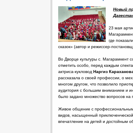
Новый п
Дагестан
23 мая арти
Магарамкент
где показал
сказок» (автор и режиссер-постанов
Во Дворце культуры с. Магарамкент с
отметить особо, перед каждым спек
актриса-кукловод
Наргиз Караханов
рассказала о своей профессии, о мех
многом другом, что позволило приотк
аудитория с большим вниманием и и
было задано множество вопросов на 
Живое общение с профессиональным 
видов, насыщенный приключенческой 
впечатление на детей и достойным о