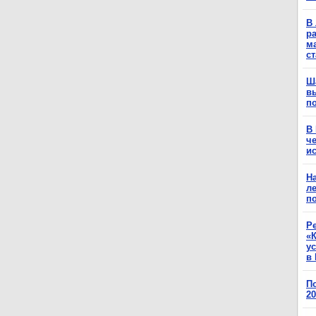
В 
ра
м
с
Ш
в
п
В
ч
ис
Н
ле
п
Р
«К
у
в 
П
2