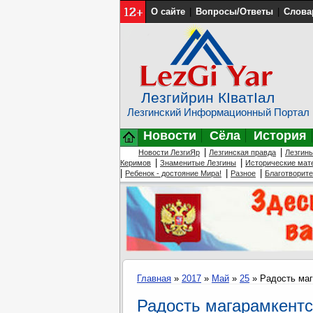
О сайте
|
Вопросы/Ответы
|
Слова
Лезгийрин КIватIал
Лезгинский Информационный Портал
Новости
Сёла
История
|
|
Новости ЛезгиЯр
Лезгинская правда
Лезгин
|
|
Керимов
Знаменитые Лезгины
Исторические мат
|
|
|
Ребенок - достояние Мира!
Разное
Благотворит
Главная
»
2017
»
Май
»
25
» Радость маг
Радость магарамкентс