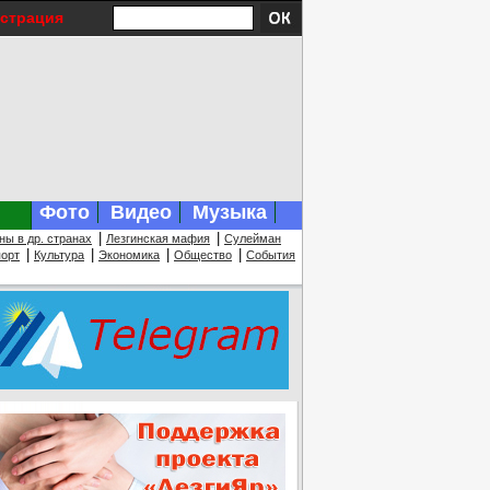
истрация
Фото
Видео
Музыка
|
|
ны в др. странах
Лезгинская мафия
Сулейман
|
|
|
|
орт
Культура
Экономика
Общество
События