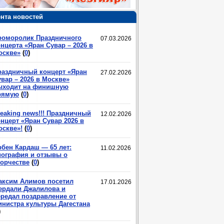
нта новостей
роморолик Праздничного
07.03.2026
нцерта «Яран Сувар – 2026 в
оскве»
(
0
)
раздничный концерт «Яран
27.02.2026
вар – 2026 в Москве»
ыходит на финишную
рямую
(
0
)
eaking news!!! Праздничный
12.02.2026
нцерт «Яран Сувар 2026 в
оскве»!
(
0
)
рбен Кардаш — 65 лет:
11.02.2026
иография и отзывы о
ворчестве
(
0
)
аксим Алимов посетил
17.01.2026
ердали Джалилова и
ередал поздравление от
инистра культуры Дагестана
)