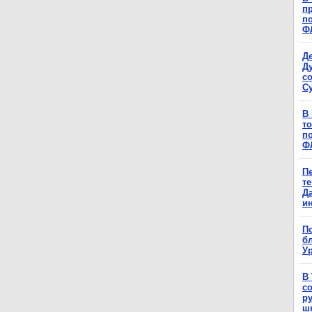
п
п
Ф
Д
Д
с
С
В
т
п
Ф
П
т
Д
и
П
б
Ур
В
с
р
ш