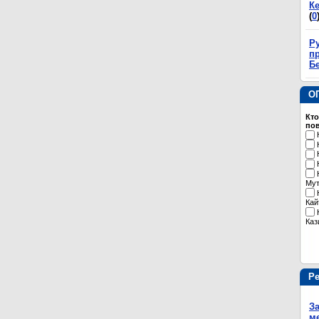
К
(
0
Р
пр
Б
О
Кто
пов
Му
Кай
Каз
Р
З
м