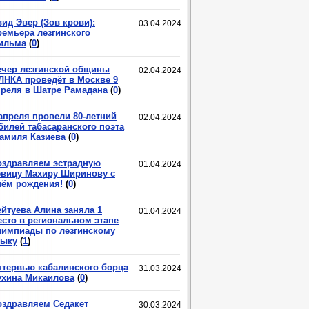
ид Эвер (Зов крови):
03.04.2024
ремьера лезгинского
ильма
(
0
)
ечер лезгинской общины
02.04.2024
ЛНКА проведёт в Москве 9
преля в Шатре Рамадана
(
0
)
 апреля провели 80-летний
02.04.2024
билей табасаранского поэта
амиля Казиева
(
0
)
оздравляем эстрадную
01.04.2024
евицу Махиру Ширинову с
нём рождения!
(
0
)
ейтуева Алина заняла 1
01.04.2024
есто в региональном этапе
лимпиады по лезгинскому
зыку
(
1
)
нтервью кабалинского борца
31.03.2024
ухина Микаилова
(
0
)
оздравляем Седакет
30.03.2024