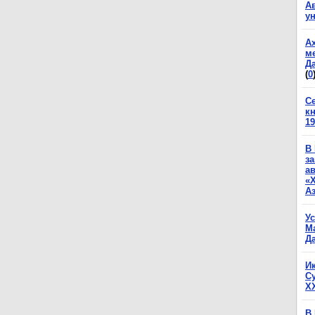
А
у
А
м
Да
(
0
С
к
19
В
з
а
«
А
У
М
Да
И
С
X
В