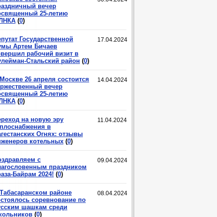
раздничный вечер
освященный 25-летию
ЛНКА
(
0
)
епутат Государственной
17.04.2024
умы Артем Бичаев
овершил рабочий визит в
улейман-Стальский район
(
0
)
 Москве 26 апреля состоится
14.04.2024
оржественный вечер
освященный 25-летию
ЛНКА
(
0
)
ереход на новую эру
11.04.2024
еплоснабжения в
агестанских Огнях: отзывы
нженеров котельных
(
0
)
оздравляем с
09.04.2024
лагословенным праздником
аза-Байрам 2024!
(
0
)
 Табасаранском районе
08.04.2024
остоялось соревнование по
усским шашкам среди
кольников
(
0
)