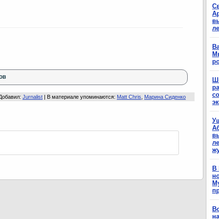
С
А
в
л
Ва
М
р
ов
Ш
р
с
Добавил
:
Jurnalist
|
В материале упоминаются
:
Matt Chris
,
Марина Сиденко
э
У
А
в
ле
ж
В
н
М
п
В
н