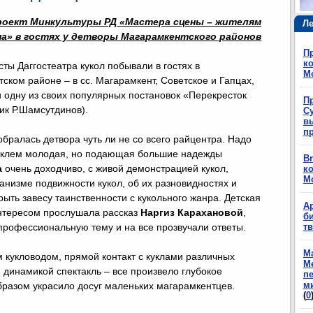
роект Минкультуры РД «Мастера сцены – жителям
Ле
а» в гостях у детворы Магарамкентского районов
П
ко
сты Даггостеатра кукол побывали в гостях в
М
ском районе – в сс. Магарамкент, Советское и Гапцах,
и одну из своих популярных постановок «Перекресток
П
щик Р.Шамсутдинов).
Су
в
п
обралась детвора чуть ли не со всего райцентра. Надо
таклем молодая, но подающая большие надежды
Br
а
очень доходчиво, с живой демонстрацией кукол,
ко
М
анизме подвижности кукол, об их разновидностях и
рыть завесу таинственности с кукольного жанра. Детская
А
нтересом прослушала рассказ
Наргиз Карахановой
,
б
профессиональную тему и на все прозвучали ответы.
т
М
кукловодом, прямой контакт с куклами различных
М
динамикой спектакль – все произвело глубокое
п
м
бразом украсило досуг маленьких магарамкентцев.
(
0