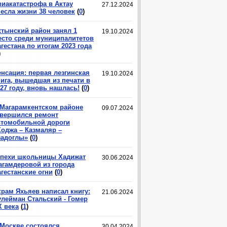
виакатастрофа в Актау
27.12.2024
несла жизни 38 человек
(
0
)
хтынский район занял 1
19.10.2024
есто среди муниципалитетов
гестана по итогам 2023 года
)
енсация: первая лезгинская
19.10.2024
нига, вышедшая из печати в
27 году, вновь нашлась!
(
0
)
 Магарамкентском районе
09.07.2024
авершился ремонт
втомобильной дороги
Ходжа – Казмаляр –
задоглы»
(
0
)
спехи школьницы Хадижат
30.06.2024
агамдеровой из города
гестанские огни
(
0
)
крам Яхьяев написал книгу:
21.06.2024
улейман Стальский - Гомер
X века
(
1
)
 Москве состоялся
30.04.2024