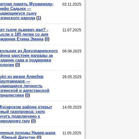
ветлая память Мухаммеду-
02.11.2025
рифу Садыки —
ыдающемуся сыну
езгинского народа
(
1
)
хт гьеле хьанвач жал? -
11.07.2025
ысли о 185 летии со дня
ождения Етима Эмина
(
0
)
кольник из Докузпаринского
06.06.2025
айона удостоен награды за
оздание сада и поддержки
кологии
(
0
)
шёл из жизни Аликбер
26.05.2025
бдулгамидов —
ыдающаяся личность
згинской и дагестанской
урналистики
(
0
)
 Кусарском районе открыт
14.05.2025
овый газопровод: село
учугъ подключено к
риродному газу
(
0
)
оенные походы Надир-шаха
11.05.2025
а Южный Дагестан
(
0
)