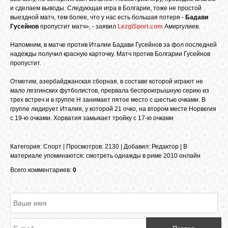
БИБЛИОТЕКА
и сделаем выводы. Следующая игра в Болгарии, тоже не простой
выездной матч, тем более, что у нас есть большая потеря -
Бадави
Гусейнов
пропустит матч», - заявил
LezgiSport.com
Амиргулиев.
ФОРУМ
Напомним, в матче против Италии Бадави Гусейнов за фол последней
надежды получил красную карточку. Матч против Болгарии Гусейнов
пропустит.
ГОСТЕВАЯ
Отметим, азербайджанская сборная, в составе которой играют не
мало лезгинских футболистов, прервала беспроигрышную серию из
О САЙТЕ
трех встреч и в группе Н занимает пятое место с шестью очками. В
группе лидирует Италия, у которой 21 очко, на втором месте Норвегия
с 19-ю очками. Хорватия замыкает тройку с 17-ю очками
ФОТО
Категория
:
Спорт
|
Просмотров
: 2130 |
Добавил
:
Редактор
|
В
материале упоминаются
:
смотреть однажды в риме 2010 онлайн
ВИДЕО
Всего комментариев:
0
МУЗЫКА
САЙТЫ