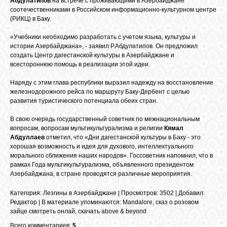
Абдулатипов
на встрече с проживающими в Азербайджане
БИБЛИОТЕКА
соотечественниками в Российском информационно-культурном центре
(РИКЦ) в Баку.
ФОРУМ
«Учебники необходимо разработать с учетом языка, культуры и
истории Азербайджана», - заявил Р.Абдулатипов. Он предложил
создать Центр дагестанской культуры в Азербайджане и
всестороннюю помощь в реализации этой идеи.
ГОСТЕВАЯ
Наряду с этим глава республики выразил надежду на восстановление
железнодорожного рейса по маршруту Баку-Дербент с целью
О САЙТЕ
развития туристического потенциала обеих стран.
В свою очередь государственный советник по межнациональным
вопросам, вопросам мультикультурализма и религии
Кямал
ФОТО
Абдуллаев
отметил, что «Дни дагестанской культуры в Баку - это
хорошая возможность и идея для духового, интеллектуального
морального сближения наших народов». Госсоветник напомнил, что в
ВИДЕО
рамках Года мультикультурализма, объявленного президентом
Азербайджана, в стране проводятся различные мероприятия.
МУЗЫКА
Категория
:
Лезгины в Азербайджане
|
Просмотров
: 3502 |
Добавил
:
Редактор
|
В материале упоминаются
:
Mandalore
,
сказ о розовом
зайце смотреть онлай
,
скачать above & beyond
САЙТЫ
Всего комментариев:
5