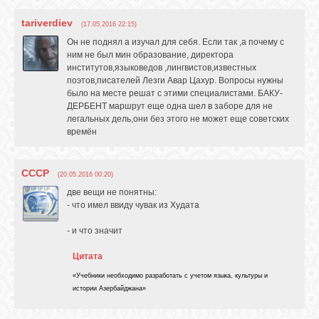
GOOGLE+
tariverdiev
(17.05.2016 22:15)
Он не поднял а изучал для себя. Если так ,а почему с
ним не был мин образование, директора
TWITTER
институтов,языковедов ,лингвистов,известных
поэтов,писателей Лезги Авар Цахур. Вопросы нужны
было на месте решат с этими специалистами. БАКУ-
ДЕРБЕНТ маршрут еще одна шел в заборе для не
FACEBOOK
легальных дель,они без этого не может еще советских
времён
СССР
(20.05.2016 00:20)
две вещи не понятны:
- что имел ввиду чувак из Худата
- и что значит
Цитата
«Учебники необходимо разработать с учетом языка, культуры и
истории Азербайджана»