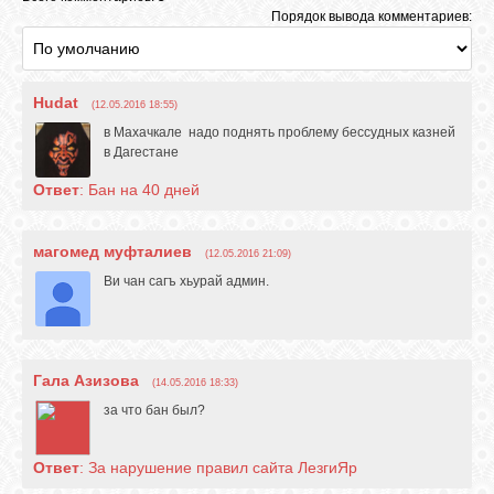
Порядок вывода комментариев:
ОБЪЯВЛЕНИЯ
Hudat
(12.05.2016 18:55)
в Махачкале надо поднять проблему бессудных казней
ВОПРОСЫ /
в Дагестане
ОТВЕТЫ
Ответ
: Бан на 40 дней
КОНТАКТЫ
магомед муфталиев
(12.05.2016 21:09)
Ви чан сагъ хьурай админ.
ВХОД
Гала Азизова
RSS
(14.05.2016 18:33)
за что бан был?
VK
Ответ
: За нарушение правил сайта ЛезгиЯр