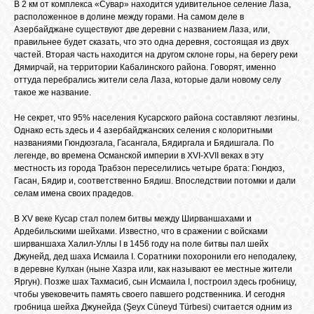
В 2 км от комплекса «Сувар» находится удивительное селение Лаза,
расположенное в долине между горами. На самом деле в
GOOGLE+
Азербайджане существуют две деревни с названием Лаза, или,
правильнее будет сказать, что это одна деревня, состоящая из двух
частей. Вторая часть находится на другом склоне горы, на берегу реки
TWITTER
Дямирчай, на территории Кабалинского района. Говорят, именно
оттуда перебрались жители села Лаза, которые дали новому селу
такое же название.
FACEBOOK
Не секрет, что 95% населения Кусарского района составляют лезгины.
Однако есть здесь и 4 азербайджанских селения с колоритными
названиями Гюндюзгала, Гасангала, Бядиргала и Бядишгала. По
легенде, во времена Османской империи в XVI-XVII веках в эту
местность из города Трабзон переселились четыре брата: Гюндюз,
Гасан, Бядир и, соответственно Бядиш. Впоследствии потомки и дали
селам имена своих прадедов.
В XV веке Кусар стал полем битвы между Ширваншахами и
Ардебильскими шейхами. Известно, что в сражении с войсками
ширваншаха Халил-Уллы I в 1456 году на поле битвы пал шейх
Джунейд, дед шаха Исмаила I. Соратники похоронили его неподалеку,
в деревне Кулхан (ныне Хазра или, как называют ее местные жители
Яргун). Позже шах Тахмасиб, сын Исмаила I, построил здесь гробницу,
чтобы увековечить память своего павшего родственника. И сегодня
гробница шейха Джунейда (Şeyx Cüneyd Türbesi) считается одним из