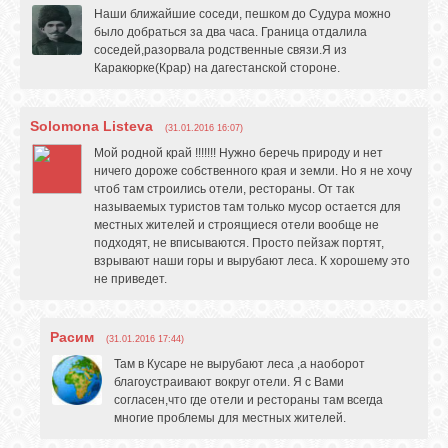
Наши ближайшие соседи, пешком до Судура можно
было добраться за два часа. Граница отдалила
соседей,разорвала родственные связи.Я из
Каракюрке(Крар) на дагестанской стороне.
Solomona Listeva
(31.01.2016 16:07)
Мой родной край !!!!!!! Нужно беречь природу и нет
ничего дороже собственного края и земли. Но я не хочу
чтоб там строились отели, рестораны. От так
называемых туристов там только мусор остается для
местных жителей и строящиеся отели вообще не
подходят, не вписываются. Просто пейзаж портят,
взрывают наши горы и вырубают леса. К хорошему это
не приведет.
Расим
(31.01.2016 17:44)
Там в Кусаре не вырубают леса ,а наоборот
благоустраивают вокруг отели. Я с Вами
согласен,что где отели и рестораны там всегда
многие проблемы для местных жителей.