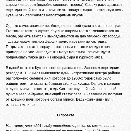
сыром или шором (подобие соленого творога). Сверху раскладывают
еще один слой теста и затем все это кладут в хяряк - лезгинскую печь.
Кутабы эти отличаются неповторимым вкусом.
Однако самое знаменитое блюдо лезгинской кухни все же пирог цкан.
Его тоже готовят в хяряке. Круглые шарики теста замешиваются на
масле, раскатываются и выкладываются на дно глубокой сковороды.
Туда же кладут мясной фарш и мелко нарезанную картошку.
Покрывают все это сверху раскатанным тестом и кладут в печь
примерно на час. Ингредиенты могут меняться - рекомендуем
попробовать также цкан из овощей, сыра и куриного мяса.
В одной статье о Кусаре всего не расскажешь. Закончим еще одним
рекордом. В 17 км от нынешнего административного центра района
расположено селение Хил, которое до 1960-х годов само было
райцентром: так сказать, бывшая столица Кусара. Однако и сегодня
селу есть чем похвастать, ведь Хил - это крупнейший населенный
пункт в Азербайджане, имеющий статус села. А название он получил
от здешних почв, которые богаты глиной. Ведь «хил» или «гил»,
означает «глина».
О проекте
Напомним, что в 2014 году проводился проект по составлению
туристических путеводителей по регионам Азербайджана,