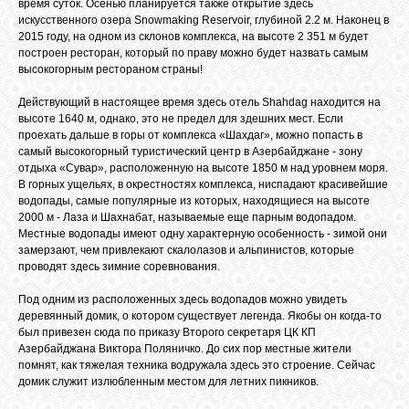
время суток. Осенью планируется также открытие здесь
искусственного озера Snowmaking Reservoir, глубиной 2.2 м. Наконец в
2015 году, на одном из склонов комплекса, на высоте 2 351 м будет
построен ресторан, который по праву можно будет назвать самым
ОБЪЯВЛЕНИЯ
высокогорным рестораном страны!
Действующий в настоящее время здесь отель Shahdag находится на
ВОПРОСЫ /
высоте 1640 м, однако, это не предел для здешних мест. Если
ОТВЕТЫ
проехать дальше в горы от комплекса «Шахдаг», можно попасть в
самый высокогорный туристический центр в Азербайджане - зону
отдыха «Сувар», расположенную на высоте 1850 м над уровнем моря.
В горных ущельях, в окрестностях комплекса, ниспадают красивейшие
КОНТАКТЫ
водопады, самые популярные из которых, находящиеся на высоте
2000 м - Лаза и Шахнабат, называемые еще парным водопадом.
Местные водопады имеют одну характерную особенность - зимой они
ВХОД
замерзают, чем привлекают скалолазов и альпинистов, которые
проводят здесь зимние соревнования.
Под одним из расположенных здесь водопадов можно увидеть
деревянный домик, о котором существует легенда. Якобы он когда-то
RSS
был привезен сюда по приказу Второго секретаря ЦК КП
Азербайджана Виктора Поляничко. До сих пор местные жители
помнят, как тяжелая техника водружала здесь это строение. Сейчас
VK
домик служит излюбленным местом для летних пикников.