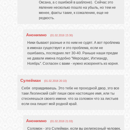
Оксана, а с ошибкой в шаблоне). Сейчас это
явление несколько пошло на убыль, но тем не
менее, факты такие, к сожалению, еще не
редкость.
Анонимно
(01.02.2016 15:30)
Ники бывают разные и по ним не судят. А вот проблема
в именах существует и это проблема, если не
ошибаюсь, последних лет 30-40. Раньше наши предки
не давали имена подобно "Мерседес, Ихтиандр,
Ноябрь". Согласен с вами - нужно искоренять из корня.
Сулейман
(01.02.2016 20:10)
Себя оправдиваешь. Это тебе не проходной двор, это все
таки Лезгинский сайт пиши свое настоящее имя, или ты
стесняешься своего имени. что за соломон что за листьев
если она пишет мой родной край.
Анонимно
(01.02.2016 21:03)
Соломон - это Сулейман, если вы религиозный человек,