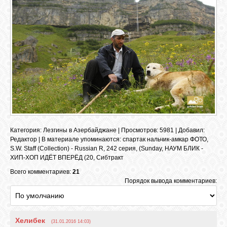
Категория
:
Лезгины в Азербайджане
|
Просмотров
: 5981 |
Добавил
:
Редактор
|
В материале упоминаются
:
спартак нальчик-амкар ФОТО
,
S.W. Staff (Collection) - Russian R
,
242 серия
,
(Sunday
,
НАУМ БЛИК -
ХИП-ХОП ИДЁТ ВПЕРЁД (20
,
Сибтракт
Всего комментариев:
21
Порядок вывода комментариев:
Хелибек
(31.01.2016 14:03)