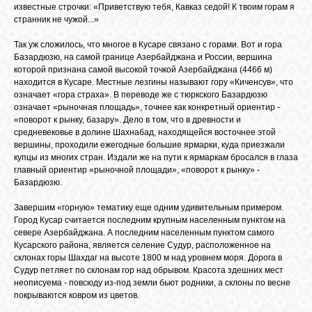
известные строчки: «Приветствую тебя, Кавказ седой! К твоим горам я
странник не чужой...»
Так уж сложилось, что многое в Кусаре связано с горами. Вот и гора
Базардюзю, на самой границе Азербайджана и России, вершина
которой признана самой высокой точкой Азербайджана (4466 м)
находится в Кусаре. Местные лезгины называют гору «Киченсув», что
означает «гора страха». В переводе же с тюркского Базардюзю
означает «рыночная площадь», точнее как конкретный ориентир -
«поворот к рынку, базару». Дело в том, что в древности и
средневековье в долине Шахнабад, находящейся восточнее этой
вершины, проходили ежегодные большие ярмарки, куда приезжали
купцы из многих стран. Издали же на пути к ярмаркам бросался в глаза
главный ориентир «рыночной площади», «поворот к рынку» -
Базардюзю.
Завершим «горную» тематику еще одним удивительным примером.
Город Кусар считается последним крупным населенным пунктом на
севере Азербайджана. А последним населенным пунктом самого
Кусарского района, является селение Судур, расположенное на
склонах горы Шахдаг на высоте 1800 м над уровнем моря. Дорога в
Судур петляет по склонам гор над обрывом. Красота здешних мест
неописуема - повсюду из-под земли бьют родники, а склоны по весне
покрываются ковром из цветов.