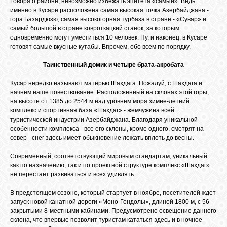
Говоря о районе, невозможно избежать эпитета «самый». Ведь
БИБЛИОТЕКА
именно в Кусаре расположена самая высокая точка Азербайджана -
гора Базардюзю, самая высокогорная турбаза в стране - «Сувар» и
самый большой в стране ковроткацкий станок, за которым
ФОРУМ
одновременно могут уместиться 10 человек. Ну, и наконец, в Кусаре
готовят самые вкусные кутабы. Впрочем, обо всем по порядку.
Таинственный домик и четыре брата-акробата
ГОСТЕВАЯ
Кусар нередко называют матерью Шахдага. Пожалуй, с Шахдага и
начнем наше повествование. Расположенный на склонах этой горы,
О САЙТЕ
на высоте от 1385 до 2544 м над уровнем моря зимне-летний
комплекс и спортивная база «Шахдаг» - жемчужина всей
туристической индустрии Азербайджана. Благодаря уникальной
особенности комплекса - все его склоны, кроме одного, смотрят на
ФОТО
север - снег здесь имеет обыкновение лежать вплоть до весны.
Современный, соответствующий мировым стандартам, уникальный
ВИДЕО
как по назначению, так и по проектной структуре комплекс «Шахдаг»
не перестает развиваться и всех удивлять.
В предстоящем сезоне, который стартует в ноябре, посетителей ждет
МУЗЫКА
запуск новой канатной дороги «Моно-Гондолы», длиной 1800 м, с 56
закрытыми 8-местными кабинами. Предусмотрено освещение данного
склона, что впервые позволит туристам кататься здесь и в ночное
САЙТЫ