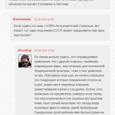
объяснится насчет Соломоно и Листева.
Анонимно
(01.02.2016 11:06)
Если судить по нику, то 99% пользователей странные, вот
пишет тут один под ником СССР, может предъявите ему свои
претензии?
Агьмед
(01.02.2016 15:10)
По никам нельзя судить, это справедливое
замечание. Но с другой стороны, проблема
новомодных имен, экзотических для лезгинской
традиционной культуры, тоже стоит довольно
остро. Повторюсь еще раз, но ничего хорошего
эта тенденция в плане сохранения этноса не
сулит, равно как и перекосы в музыке,
заимствования в речи и так далее. Более того,
нисколько не преувеличу, наверно,если скажу,
что они в конечном итоге пагубны.На практике
знаю, был случай несколько лет назад когда
знакомые вместо имени своей прабабушки
Гьуьруьпери дали ребенку имя Аксана (даже не