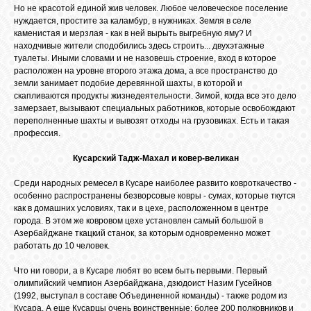
Но не красотой единой жив человек. Любое человеческое поселение
нуждается, простите за каламбур, в нужниках. Земля в селе
каменистая и мерзлая - как в ней вырыть выгребную яму? И
находчивые жители сподобились здесь строить... двухэтажные
туалеты. Иными словами и не назовешь строение, вход в которое
расположен на уровне второго этажа дома, а все пространство до
земли занимает подобие деревянной шахты, в которой и
скапливаются продукты жизнедеятельности. Зимой, когда все это дело
замерзает, вызывают специальных работников, которые освобождают
переполненные шахты и вывозят отходы на грузовиках. Есть и такая
профессия.
Кусарский Тадж-Махал и ковер-великан
Среди народных ремесел в Кусаре наиболее развито ковроткачество -
особенно распространены безворсовые ковры - сумах, которые ткутся
как в домашних условиях, так и в цехе, расположенном в центре
города. В этом же ковровом цехе установлен самый большой в
Азербайджане ткацкий станок, за которым одновременно может
работать до 10 человек.
Что ни говори, а в Кусаре любят во всем быть первыми. Первый
олимпийский чемпион Азербайджана, дзюдоист Назим Гусейнов
(1992, выступал в составе Объединенной команды) - также родом из
Кусара. А еще Кусарцы очень воинственные: более 200 полковников и