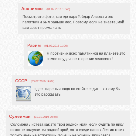
Анонимно
(01.02.2016 10:46)
Посмотрите фото, там где парк Гейдар Алиева и его
памятник и был раньше лес. Поэтому, если не знаете, мой
вам совет промолчать
Расим
(01.02.2016 11:06)
Я противник всех памятников на планете,это
самое неудачное творение человека !
СССР
(03.02.2016 19:07)
здесь парень иногда на скейте ездит - вот ему бы
это рассказать
Сулейман
(31.01.2016 20:55)
Соломона Листева как это твой родной край, если судить по нику
никак не получается родной край, хотя среди наших Лезгин каких
только имен не встретишь. Хочешь не хочешь прийдется