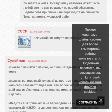
то знаете о чем я. Псевдоним у человека может быть
любой, это не вам решать и не вам ей объяснять.
Ведите себя прилично и не переходите на личности.
Тема, напомню, Кусарский район
Портал
СССР
(03.02.2016 19:04)
использует
А чем мой ник кому то не угодил?
файлы cookies
для более
комфортной
работы
пользователя.
Сулейман
(02.02.2016 11:38)
Продолжая
//знаете о чем я// и о чем же, не пиши загадками, читать мысли не
просмотр, вы
умею
соглашаетесь
с
Политикой
//если вы религиозный человек// да поэтому и пишу чтобы
использования
написали свое настоящее имя, тем более человек пишет родной
файлов
край значит Лезгинка, а так конечно имеете право, что хотите то
cookies
.
и делать.
СОГЛАСИТЬСЯ
//Ведите себя прилично и не переходите на личности// и где же
уважаемый НИКТО ты увидел неприличие, а тем более перешел