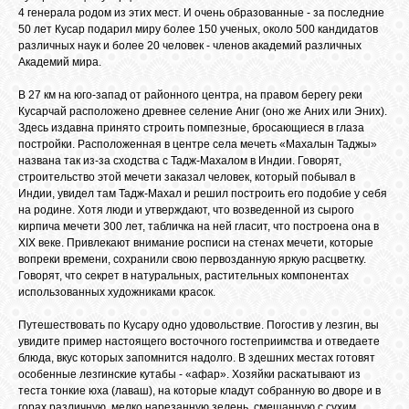
4 генерала родом из этих мест. И очень образованные - за последние
50 лет Кусар подарил миру более 150 ученых, около 500 кандидатов
различных наук и более 20 человек - членов академий различных
Академий мира.
В 27 км на юго-запад от районного центра, на правом берегу реки
Кусарчай расположено древнее селение Аниг (оно же Аних или Эних).
Здесь издавна принято строить помпезные, бросающиеся в глаза
постройки. Расположенная в центре села мечеть «Махалын Таджы»
названа так из-за сходства с Тадж-Махалом в Индии. Говорят,
строительство этой мечети заказал человек, который побывал в
Индии, увидел там Тадж-Махал и решил построить его подобие у себя
на родине. Хотя люди и утверждают, что возведенной из сырого
кирпича мечети 300 лет, табличка на ней гласит, что построена она в
XIX веке. Привлекают внимание росписи на стенах мечети, которые
вопреки времени, сохранили свою первозданную яркую расцветку.
Говорят, что секрет в натуральных, растительных компонентах
использованных художниками красок.
Путешествовать по Кусару одно удовольствие. Погостив у лезгин, вы
увидите пример настоящего восточного гостеприимства и отведаете
блюда, вкус которых запомнится надолго. В здешних местах готовят
особенные лезгинские кутабы - «афар». Хозяйки раскатывают из
теста тонкие юха (лаваш), на которые кладут собранную во дворе и в
горах различную, мелко нарезанную зелень, смешанную с сухим