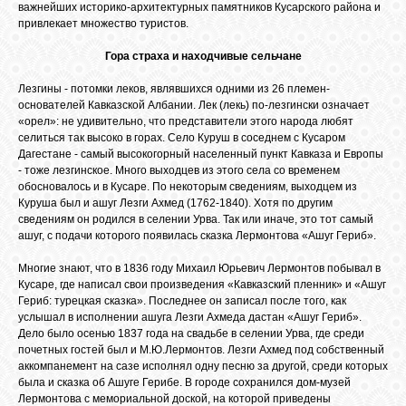
важнейших историко-архитектурных памятников Кусарского района и
привлекает множество туристов.
Гора страха и находчивые сельчане
Лезгины - потомки леков, являвшихся одними из 26 племен-
основателей Кавказской Албании. Лек (лекь) по-лезгински означает
«орел»: не удивительно, что представители этого народа любят
селиться так высоко в горах. Село Куруш в соседнем с Кусаром
Дагестане - самый высокогорный населенный пункт Кавказа и Европы
- тоже лезгинское. Много выходцев из этого села со временем
обосновалось и в Кусаре. По некоторым сведениям, выходцем из
Куруша был и ашуг Лезги Ахмед (1762-1840). Хотя по другим
сведениям он родился в селении Урва. Так или иначе, это тот самый
ашуг, с подачи которого появилась сказка Лермонтова «Ашуг Гериб».
Многие знают, что в 1836 году Михаил Юрьевич Лермонтов побывал в
Кусаре, где написал свои произведения «Кавказский пленник» и «Ашуг
Гериб: турецкая сказка». Последнее он записал после того, как
услышал в исполнении ашуга Лезги Ахмеда дастан «Ашуг Гериб».
Дело было осенью 1837 года на свадьбе в селении Урва, где среди
почетных гостей был и М.Ю.Лермонтов. Лезги Ахмед под собственный
аккомпанемент на сазе исполнял одну песню за другой, среди которых
была и сказка об Ашуге Герибе. В городе сохранился дом-музей
Лермонтова с мемориальной доской, на которой приведены