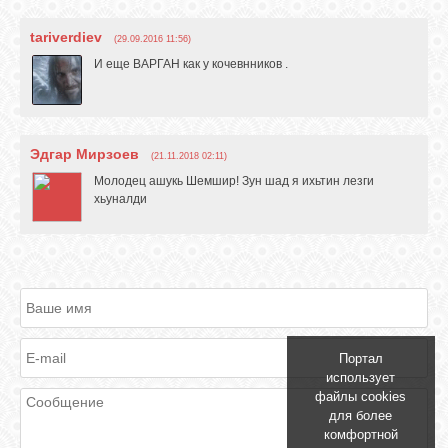
tariverdiev
(29.09.2016 11:56)
И еще ВАРГАН как у кочевнников .
Эдгар Мирзоев
(21.11.2018 02:11)
Молодец ашукь Шемшир! Зун шад я ихьтин лезги
хьуналди
Портал
использует
файлы cookies
для более
комфортной