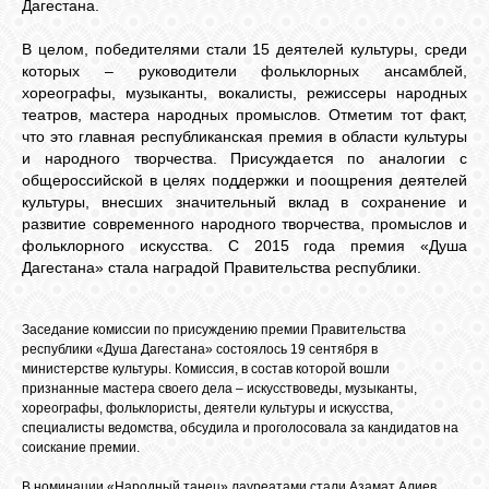
БИБЛИОТЕКА
Дагестана.
В целом, победителями стали 15 деятелей культуры, среди
которых – руководители фольклорных ансамблей,
ФОРУМ
хореографы, музыканты, вокалисты, режиссеры народных
театров, мастера народных промыслов. Отметим тот факт,
что это главная республиканская премия в области культуры
ГОСТЕВАЯ
и народного творчества. Присуждается по аналогии с
общероссийской в целях поддержки и поощрения деятелей
культуры, внесших значительный вклад в сохранение и
О САЙТЕ
развитие современного народного творчества, промыслов и
фольклорного искусства. С 2015 года премия «Душа
Дагестана» стала наградой Правительства республики.
ФОТО
Заседание комиссии по присуждению премии Правительства
ВИДЕО
республики «Душа Дагестана» состоялось 19 сентября в
министерстве культуры. Комиссия, в состав которой вошли
признанные мастера своего дела – искусствоведы, музыканты,
хореографы, фольклористы, деятели культуры и искусства,
МУЗЫКА
специалисты ведомства, обсудила и проголосовала за кандидатов на
соискание премии.
САЙТЫ
В номинации «Народный танец» лауреатами стали Азамат Алиев