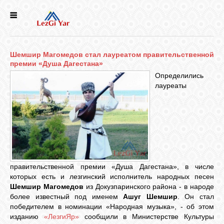
НОВОСТИ
Шемшир Магомедов стал лауреатом правительственной
СЕЛА
премии «Душа Дагестана»
Определились
лауреаты
ИСТОРИЯ
КУЛЬТУРА
ГОЛОС
ЛЕЗГИН
правительственной премии «Душа Дагестана», в числе
которых есть и лезгинский исполнитель народных песен
Шемшир Магомедов
из Докузпаринского района - в народе
НАРОДЫ
более известный под именем
Ашуг Шемшир
. Он стал
победителем в номинации «Народная музыка», - об этом
изданию
«ЛезгиЯр»
сообщили в Министерстве Культуры