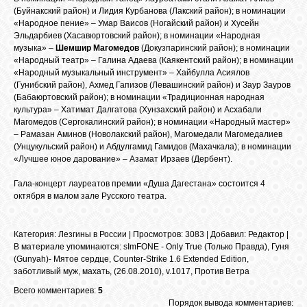
(Буйнакский район) и Лидия Курбанова (Лакский район); в номинации
«Народное пение» – Умар Ваисов (Ногайский район) и Хусейн
Эльдарбиев (Хасавюртовский район); в номинации «Народная
ОБЪЯВЛЕНИЯ
музыка» –
Шемшир Магомедов
(Докузпаринский район); в номинации
«Народный театр» – Галина Адаева (Каякентский район); в номинации
«Народный музыкальный инструмент» – Хайбулла Асиялов
ВОПРОСЫ /
(Гунибский район), Ахмед Гапизов (Левашинский район) и Заур Зауров
ОТВЕТЫ
(Бабаюртовский район); в номинации «Традиционная народная
культура» – Хатимат Далгатова (Хунзахский район) и Асхабали
Магомедов (Сергокалинский район); в номинации «Народный мастер»
– Рамазан Аминов (Новолакский район), Магомедали Магомедалиев
КОНТАКТЫ
(Унцукульский район) и Абдулгамид Гамидов (Махачкала); в номинации
«Лучшее юное дарование» – Азамат Ирзаев (Дербент).
ВХОД
Гала-концерт лауреатов премии «Душа Дагестана» состоится 4
октября в малом зале Русского театра.
Категория
:
Лезгины в России
|
Просмотров
: 3083 |
Добавил
:
Редактор
|
RSS
В материале упоминаются
:
sImFONE - Only True (Только Правда)
,
Гуня
(Gunyah)- Мятое сердце
,
Counter-Strike 1.6 Extended Edition
,
заботливый муж
,
махать
,
(26.08.2010)
,
v.1017
,
Против Ветра
VK
Всего комментариев:
5
Порядок вывода комментариев: