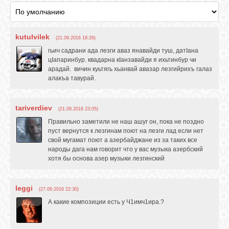
GOOGLE+
kutulvilek
(21.09.2016 18:26)
TWITTER
гьич садрани ада лезги аваз янавайди туш, датIана
цIапаринбур. квадарна кIанзавайди я ихьтинбур чи
арадай. вичин куьтягь хьанвай авазар лезгийрихъ галаз
FACEBOOK
алакъа тавурай.
tariverdiev
(21.09.2016 23:05)
Правильно заметили не наш ашуг он, пока не поздно
пуст вернутся к лезгинам поют на лезги лад если нет
свой мугамат поют а азербайджане из за таких все
народы дага нам говорит что у вас музыка азербский
хотя бы основа азер музыки лезгинский
leggi
(27.09.2016 22:30)
А какие композиции есть у Ч1имч1ира.?