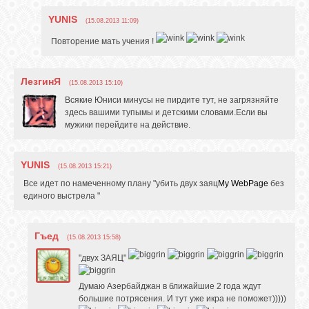
YUNIS
(15.08.2013 11:09)
Повторение мать учения !
ЛезгинЯ
(15.08.2013 15:10)
Всякие Юниси минусы не пирдите тут, не загрязняйте
здесь вашими тупымы и детскими словами.Если вы
мужики перейдите на действие.
YUNIS
(15.08.2013 15:21)
Все идет по намеченному плану "убить двух заяц
My WebPage
без
единого выстрела "
Гъед
(15.08.2013 15:58)
"двух ЗАЯЦ"
Думаю Азербайджан в ближайшие 2 года ждут
большие потрясения. И тут уже икра не поможет)))))