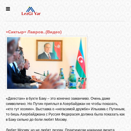
НОВОСТИ
«Сиктыр» Лавров..(Видео)
СЕЛА
ИСТОРИЯ
КУЛЬТУРА
ГОЛОС
ЛЕЗГИН
«Дагестан» в бухте Баку – это конечно заманчиво. Очень даже
символично. Но Путин приплыл в Азербайджан не чтобы показать,
«кто тут хозяин». Выставка о «негасимой дружбе» Ильхама с Путиным,
НАРОДЫ
то бишь Азербайджана с Руссия Федерасия должна была показать как
в Баку сильно до боли любят Москву.
Любят Москву, но не любят лезгин. Практически накануне визита