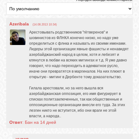
Azeribala
(14.08.2013 10:34)
Арестовывать родственников "гётверенов" и
шовинистов из ФЛНКА конечно низко, но надо уже
определиться с флнка и называть их своими именами.
Лидеры этой организации явные фашисты и ненавидят
азербайджанский народ в целом, хотя и лебезят и
клянутся в любви на всяких митингах и т.д. Я уже давно
говорил, что надо переходить в адекватное русло,
иначе они превратятся в маргиналов. На них плюют в
открытую - митинг в Дербенте тому доказательство.
Гилала арестовали, но за него вышла вся
азербайджанская оппозиция, его имя фигурирует в
списках политзаключенных, так как общественные и
оппозиционные организации внесли его туда. За этих
лезгин никто не вступится, ибо они враги не этой
власти, а народа..
Ответ
: Бан на 14 дней