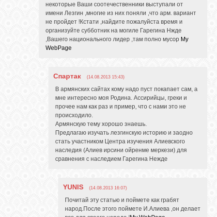
некоторые Ваши соотечественники выступали от
имени Лезгин ,многие из них поняли ,что арм. вариант
не пройдет !Кстати ,найдите пожалуйста время и
организуйте субботник на могиле Гарегина Нжде
,Вашего национального лидер ,там полно мусор
My
WebPage
Спартак
(14.08.2013 15:43)
В армянских сайтах кому надо пуст покапает сам, а
мне интересно моя Родина. Ассирийцы, греки и
прочее нам как раз и пример, что с нами это не
происходило.
Армянскую тему хорошо знаешь.
Предлагаю изучать лезгинскую историю и заодно
стать участником Центра изучения Алиевского
наследия (Алиев ирсини ойренме меркези) для
сравнения с наследием Гарегина Нежде
YUNIS
(14.08.2013 16:07)
Почитай эту статью и поймете как грабят
народ.После этого поймете И.Алиева ,он делает