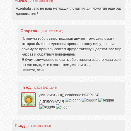
YUNIS
(14.08.2013 11:24)
Azeribala , это не наш метод.Дипломатия ,дипломатия еще раз
дипломатия !
Спартак
(14.08.2013 11:43)
Плюнули тебе в лицо, подавай другое -тоже дипломатия
которая была предложена христианскому миру, но они
почему то приняли совсем другую тактику и держат вес мир
как раз и обратным поведением.
Я буду вынужденно плевать обе стороны вашего лица если
вы его подадите с макияжем дипломатии.
Пищите, псы!
Гъед
(14.08.2013 11:44)
дипломатия)))) особенно ИКОРНАЯ
ДИПЛОМАТИЯ
Гъед
(14.08.2013 11:44)