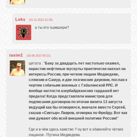
Leks
(21.11.2013 21:25)
а ты кто гьамшери?
rasim1
(16.08.2013 00:21)
цитата : "
Баку за двадцать лет настолько охамел,
нарастив нефтяные мускулы практически наехал на
интересы России, при четком пацане Медведеве,
слямзив и Самур, и две лезгинские деревни, послав к
чертям собачьим военных с Габалинской РЛС. И
вообще наглости азербайджанских гардашей нет
предела! Когда представляли министров для
подписания договоров по итогам визита 13 августа
ведущий как бы оговорился, вначале вместо Сергей,
сказав «Сиктыр» Лавров, оговорка по Фрейду. Вот как
они думают обо всей внешней политике России!
"
Где и в чём здесь хамство ? ну вот и обвиняйте чётких
пацанов - Путина Медведева.