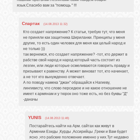
язык.Спасибо вам за "помощь " !!!
Спартак
(14.08.2013 11:32)
Кто создает напряжение? К статьи, требую тут, что меня
не приняли как защитника Шириланки. Принципы у меня
другие, то есть один человек для меня как целый народ и
не только )))
так вернемся, кто создает напряжение? -тот, кто держит в
рабстве свой народ и народ который часть состоит из
лезгин, или люди которые осмеливаются говорить правду и
призывают к равенству. А может виноват тот, кто начинает,
а не тот кто вынужденно отвечает.
А по поводу намека "джан" обращайся к Нагиеву,
лингивисту, что слово персидкое и не какое отношение не
имеет к армянам и у тюрок оно тоже есть, но без буквы "Д"
-даначы
YUNIS
(14.08.2013 11:46)
Постарайтесь найти на Арм. сайтах как живут в
Армении Езиды ,Курды ,Ассирийцы ,Греки и Вам будет
ясно ,что рабские положение именно у них.Тут недавно