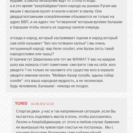
иудами, а школа лизапрома ждут от стола отходы.
а в это время "азербайджан"ского народа ны рынках Русия как
мешки с мусором грузят в газели и возят в свалку. Они
двадцатиэтажными оскорблениями обзываются не только на
адрес ВВП, а на адрес тех "готверенов" которым вусякие балашки
и барашки чтобы лизать их задницу заняли очередь.
отсюда и народ, который заслуживает оценки и народ который
сам себя называет "биз чох готверен халгык" ( мы очень
петушинный народ) -вар беле согьбет, или йалан (есть такой
народословие или чушь)?
И причем тут Шириланка или тот же ФЛНКА? У вас на каждом
шагу как зеркала стоят памятники -смотрите там на себя, кого
увидете ? но только не назовите это существо кого в зеркале
увидите именем лезгин. "Меймун бахар гузгуйе, адыны гойар
озгейе" -эта ваша народная мудрость, а не лезгинская.
будь человеком, Балашка! - никогда не поздно.
YUNIS
(14.08.2013 11:22)
Спартак джан ,у нас и так напряженная ситуация ,если Вы
пытаетесь подливать масла в огонь ,чтобы рассорились
Лезгин и Азербайджанцев ,от этого в любом случае Армения
не выигрыше.На чужом горе счастья не построишь . Мы с
нашими братьями Лезгинами сами найдем общий