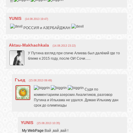
!!!
YUNIS
(14.08.2013 19:47)
РОССИЯ и АЗЕРБАЙДЖАН
Aktau-Makhachkala
(14.08.2013 23:22)
У Путина взгляд при спиче Алиева был далёкий где то
ближе к 2015 году, после ОИ Сочи......
Гъед
(15.08.2013 09:49)
Судя по
комментариям азерских Аналитиков, разговор
Путина и Ильхама не удался. Думаю Ильхаму дан
срок до олимпиады
YUNIS
(15.08.2013 10:35)
My WebPage
Вай ,вай ,вай !