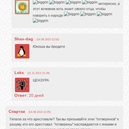
интересно, а
этот кочевник хоть знает своего отца, чтобы
говорить о народе
Shax-dag
(14.08.2013 12:53)
Юноша вы бредите
Leks
(21.11.2013 21:29)
ЦЕНЗУРА
Ответ
: 20 дней
Спартак
(14.08.2013 11:05)
Гилала за что арестовали? Так вы призывайте этих "готверенов" к
разуму, кто его арестовал. "готверены" наслаждаются с янками и