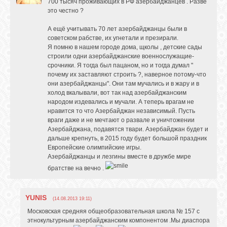
700 тысяч проживающих в РФ азербайджанцев . Разве
это честно ?
А ещё учитывать 70 лет азербайджанцы были в
советском рабстве, их угнетали и презирали.
Я помню в нашем городе дома, щколы , детские сады
строили одни азербайджанские военнослужащие-
срочники. Я тогда был пацаном, но и тогда думал "
почему их заставляют строить ?, наверное потому-что
они азербайджанцы". Они там мучались и в жару и в
холод вкалывали, вот так над азербайджанским
народом издевались и мучали. А теперь врагам не
нравится то что Азербайджан независимый. Пусть
враги даже и не мечтают о развале и уничтожении
Азербайджана, подавятся твари. Азербайджан будет и
дальше крепнуть, в 2015 году будет большой праздник
Европейские олимпийские игры.
Азербайджанцы и лезгины вместе в дружбе мире
братстве на вечно .
YUNIS
(14.08.2013 19:11)
Московская средняя общеобразовательная школа № 157 с
этнокультурным азербайджанским компонентом .Мы диаспора