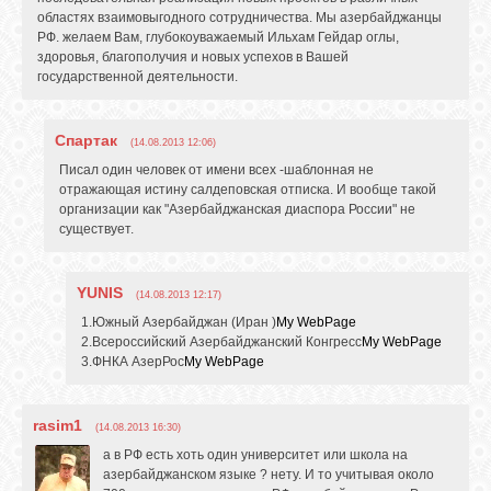
областях взаимовыгодного сотрудничества. Мы азербайджанцы
РФ. желаем Вам, глубокоуважаемый Ильхам Гейдар оглы,
здоровья, благополучия и новых успехов в Вашей
государственной деятельности.
Спартак
(14.08.2013 12:06)
Писал один человек от имени всех -шаблонная не
отражающая истину салдеповская отписка. И вообще такой
организации как "Азербайджанская диаспора России" не
существует.
YUNIS
(14.08.2013 12:17)
1.Южный Азербайджан (Иран )
My WebPage
2.Всероссийский Азербайджанский Конгресс
My WebPage
3.ФНКА АзерРос
My WebPage
rasim1
(14.08.2013 16:30)
а в РФ есть хоть один университет или школа на
азербайджанском языке ? нету. И то учитывая около