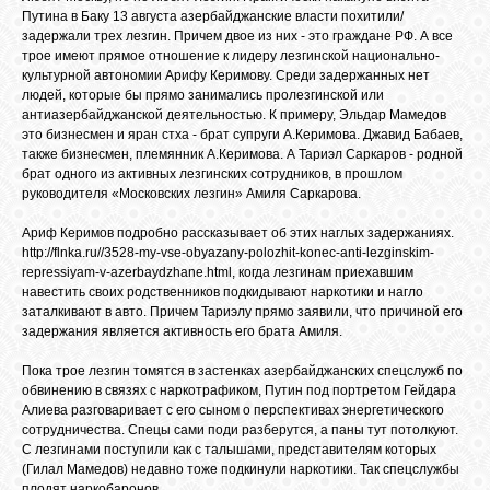
БИБЛИОТЕКА
Путина в Баку 13 августа азербайджанские власти похитили/
задержали трех лезгин. Причем двое из них - это граждане РФ. А все
трое имеют прямое отношение к лидеру лезгинской национально-
ФОРУМ
культурной автономии Арифу Керимову. Среди задержанных нет
людей, которые бы прямо занимались пролезгинской или
антиазербайджанской деятельностью. К примеру, Эльдар Мамедов
это бизнесмен и яран стха - брат супруги А.Керимова. Джавид Бабаев,
ГОСТЕВАЯ
также бизнесмен, племянник А.Керимова. А Тариэл Саркаров - родной
брат одного из активных лезгинских сотрудников, в прошлом
руководителя «Московских лезгин» Амиля Саркарова.
О САЙТЕ
Ариф Керимов подробно рассказывает об этих наглых задержаниях.
http://flnka.ru//3528-my-vse-obyazany-polozhit-konec-anti-lezginskim-
repressiyam-v-azerbaydzhane.html, когда лезгинам приехавшим
ФОТО
навестить своих родственников подкидывают наркотики и нагло
заталкивают в авто. Причем Тариэлу прямо заявили, что причиной его
задержания является активность его брата Амиля.
ВИДЕО
Пока трое лезгин томятся в застенках азербайджанских спецслужб по
обвинению в связях с наркотрафиком, Путин под портретом Гейдара
Алиева разговаривает с его сыном о перспективах энергетического
МУЗЫКА
сотрудничества. Спецы сами поди разберутся, а паны тут потолкуют.
С лезгинами поступили как с талышами, представителям которых
(Гилал Мамедов) недавно тоже подкинули наркотики. Так спецслужбы
САЙТЫ
плодят наркобаронов…