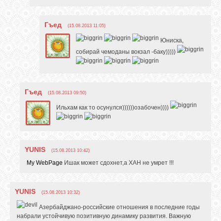
Гъед
(15.08.2013 11:05)
Юниска,
собирай чемоданы вокзал -баку)))))
Гъед
(15.08.2013 09:50)
Ильхам как то осунулся))))))озабочен))))
YUNIS
(15.08.2013 10:42)
My WebPage
Ишак может сдохнет,а ХАН не умрет !!!
YUNIS
(15.08.2013 10:32)
Азербайджано-российские отношения в последние годы
набрали устойчивую позитивную динамику развития. Важную