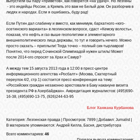
выпустили бы пару «приветов», как говорится «на удачу». Но лезгины
- это индейцы России, а Кремль это вам не Белый дом. Он разборчив в
людях и народах. Если я ошибаюсь, буду рад!
Если Путин дал слабинку и вместо, как минимум, бархатного «юго-
осетинского варианта» в лезгинском вопросе, сдаст «Кемску волость»,
показав, что нефть и газ выше геополитики и элементарного
внешнеполитического лица державы, то тут и говорить нечего. Можно
просто сказать – приплыли! Тогда точно – полный сик-тырлавров!
Понятно, что перед Сочинской Олимпиадой нужен штиль! Может
после 2014-ого спросят за Храх и Самур?
А между тем 15 августа 2013 года в 12:00 в пресс-центре
информационного агентства «Росбалт» (Москва, Скатертный
переулок 4/2, стр.1) состоится пресс-конференция на тему:
«Российских граждан незаконно арестовали в Баку накануне визита
президента РФ в Азербайджан». Аккредитация журналистов: (495)690-
16-38, (495)690-13-75, (926)244-63-95
Блог Ханжана Курбанова
Категория
:
Лезгинская правда
|
Просмотров
: 7899 |
Добавил
:
Jurnalist
|
В материале упоминаются
:
Андрей Килла
,
Басня
,
дистрибутора
Всего комментариев:
46
Порядок вывода комментариев: