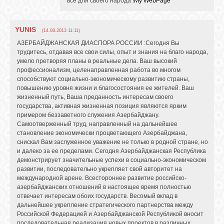
все для своего народа !
My WebPage
YUNIS
(14.08.2013 11:11)
АЗЕРБАЙДЖАНСКАЯ ДИАСПОРА РОССИИ :Сегодня Вы
трудитесь, отдавая все свои силы, опыт и знания на благо народа,
умело претворяя планы в реальные дела. Ваш высокий
профессионализм, целенаправленная работа во многом
способствуют социально-экономическому развитию страны,
повышению уровня жизни и благосостояния ее жителей. Ваш
жизненный путь, Ваша преданность интересам своего
государства, активная жизненная позиция являются ярким
примером беззаветного служения Азербайджану.
Самоотверженный труд, направленный на дальнейшее
становление экономически процветающего Азербайджана,
снискал Вам заслуженное уважение не только в родной стране, но
и далеко за ее пределами. Сегодня Азербайджанская Республика
демонстрирует значительные успехи в социально-экономическом
развитии, последовательно укрепляет свой авторитет на
международной арене. Всестороннее развитие российско-
азербайджанских отношений в настоящее время полностью
отвечает интересам обоих государств. Весомый вклад в
дальнейшее укрепление стратегического партнерства между
Российской Федерацией и Азербайджанской Республикой вносит
последовательная реализация новых проектов в различных