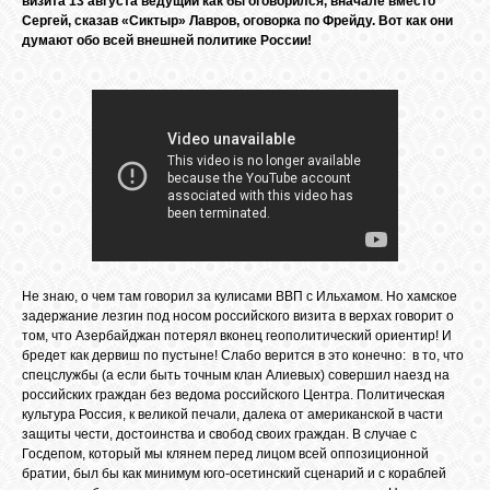
визита 13 августа ведущий как бы оговорился, вначале вместо
Сергей, сказав «Сиктыр» Лавров, оговорка по Фрейду. Вот как они
GOOGLE+
думают обо всей внешней политике России!
TWITTER
FACEBOOK
Не знаю, о чем там говорил за кулисами ВВП с Ильхамом. Но хамское
задержание лезгин под носом российского визита в верхах говорит о
том, что Азербайджан потерял вконец геополитический ориентир! И
бредет как дервиш по пустыне! Слабо верится в это конечно: в то, что
спецслужбы (а если быть точным клан Алиевых) совершил наезд на
российских граждан без ведома российского Центра. Политическая
культура Россия, к великой печали, далека от американской в части
защиты чести, достоинства и свобод своих граждан. В случае с
Госдепом, который мы клянем перед лицом всей оппозиционной
братии, был бы как минимум юго-осетинский сценарий и с кораблей