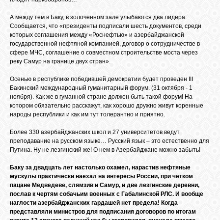
А между тем в Баку, в золоченном зале улыбаются два лидера.
Сообщается, что «президенты подписали шесть документов, среди
ОБЪЯВЛЕНИЯ
которых соглашения между «Роснефтью» и азербайджанской
государственной нефтяной компанией, договор о сотрудничестве в
сфере МЧС, соглашение о совместном строительстве моста через
ВОПРОСЫ /
реку Самур на границе двух стран».
ОТВЕТЫ
Осенью в республике победившей демократии будет проведен III
Бакинский международный гуманитарный форум. (31 октября - 1
ноября). Как же в гуманной стране должен быть такой форум! На
КОНТАКТЫ
котором обязательно расскажут, как хорошо дружно живут коренные
народы республики и как им тут толерантно и приятно.
ВХОД
Более 330 азербайджанских школ и 27 университетов ведут
преподавание на русском языке… Русский язык – это естественно для
Путина. Ну не лезгинский же! О нем в Азербайджане можно забыть!
Баку за двадцать лет настолько охамел, нарастив нефтяные
RSS
мускулы практически наехал на интересы России, при четком
пацане Медведеве, слямзив и Самур, и две лезгинские деревни,
послав к чертям собачьим военных с Габалинской РЛС. И вообще
VK
наглости азербайджанских гардашей нет предела! Когда
представляли министров для подписания договоров по итогам