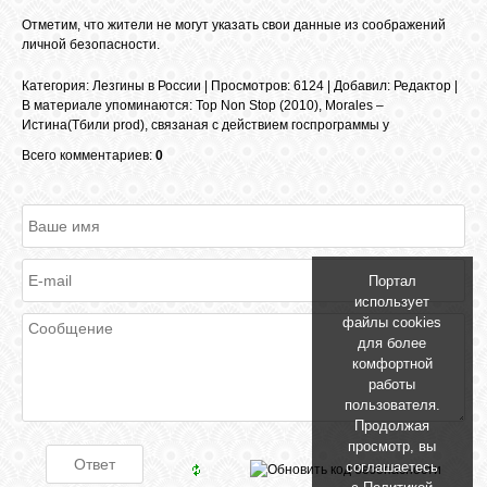
Отметим, что жители не могут указать свои данные из соображений
GOOGLE+
личной безопасности.
Категория
:
Лезгины в России
|
Просмотров
: 6124 |
Добавил
:
Редактор
|
TWITTER
В материале упоминаются
:
Top Non Stop (2010)
,
Morales –
Истина(Тбили prod)
,
связаная с действием госпрограммы у
Всего комментариев:
0
FACEBOOK
Портал
использует
файлы cookies
для более
комфортной
работы
пользователя.
Продолжая
просмотр, вы
соглашаетесь