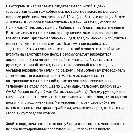
Некоторые из нас являемся свидетелями событий. В день
совершении кражи там собралось достаточно людей, по меньшей
мере все работники магазина (их 8-10 чел), работники полиции более
ОБЪЯВЛЕНИЯ
4 человек, в их числе и заместитель начальника ОМВД России по
Сулейман-Стальскому району. Любопытных, более тридцати человек.
В тот же день о совершенном преступлении ходили разговоры по
ВОПРОСЫ /
всему району. При таком положении дел, вряд ли можно шило утаить в
ОТВЕТЫ
мешке. Тут что–то не совсем так. Поэтому надо разобраться
тщательно. Хозяин магазина тоже не такой человек, который может
пустить на самотек такое дело. Поэтому следует разобраться
досконально. Вряд ли эти двое работников способны скрыть от
КОНТАКТЫ
руководства, такой очевидный факт, получивший в тот же день
большой резонанс по селу и по району и тем более сам руководитель
знал конкретно о данном факте. На сколько нам известно
ВХОД
потерпевшие о совершенной краже из магазина, сообщили по
телефону и в отдел полиции по Сулейман-Стальскому району (в ДЧ
ОМВД России по Сулейман-Сатльскому району). Почему руководитель
Бабаев М.С. и его заместитель Сакаржаев Х.А. так подло, не по-мужски
поступили с подчиненными. Мы уверены, что эти двое рябят, не
RSS
виноваты, они стали просто крайними, «жертвами» предательства со
стороны руководства отдела.
VK
Знайте еще, если покопаться поглубже, можно вскрыть много фактов
не зарегистрированных преступлений», - говорится в письме.