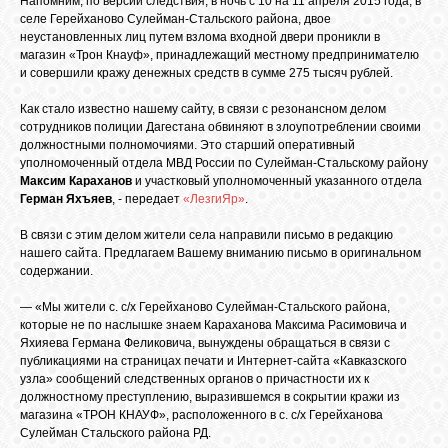
Напомним, по версии следствия, в ночь с 10 на 11 апреля 2015 года, в
БИБЛИОТЕКА
селе Герейханово Сулейман-Стальского района, двое
неустановленных лиц путем взлома входной двери проникли в
магазин «Трон Кнауф», принадлежащий местному предпринимателю
ФОРУМ
и совершили кражу денежных средств в сумме 275 тысяч рублей.
Как стало известно нашему сайту, в связи с резонансном делом
сотрудников полиции Дагестана обвиняют в злоупотреблении своими
ГОСТЕВАЯ
должностными полномочиями. Это старший оперативный
уполномоченный отдела МВД России по Сулейман-Стальскому району
Максим Караханов
и участковый уполномоченный указанного отдела
О САЙТЕ
Герман Яхъяев
, - передает
«ЛезгиЯр»
.
В связи с этим делом жители села направили письмо в редакцию
нашего сайта. Предлагаем Вашему вниманию письмо в оригинальном
ФОТО
содержании.
— «Мы жители с. с/х Герейханово Сулейман-Стальского района,
ВИДЕО
которые не по наслышке знаем Караханова Максима Расимовича и
Яхияева Германа Феликовича, вынуждены обращаться в связи с
публикациями на страницах печати и Интернет-сайта «Кавказского
узла» сообщений следственных органов о причастности их к
МУЗЫКА
должностному преступлению, выразившемся в сокрытии кражи из
магазина «ТРОН КНАУФ», расположенного в с. с/х Герейханова
Сулейман Стальского района РД.
САЙТЫ