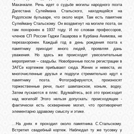
Махачкале. Речь идет о судьбе могилы народного поэта
Дагестана Сулеймана Стальского, находящейся на
Родопском бульваре, что около моря. Там есть памятник
ОБЪЯВЛЕНИЯ
Сулейману Стальскому. Он воздвигнут на могиле поэта, он
там похоронен в 1937 году. И по словам профессоров,
членов СП России Гаджи Гашарова и Курбана Акимова, не
ВОПРОСЫ /
ОТВЕТЫ
перезахоронен. Каждый год в день рождения поэта к
памятнику приходит много людей, проявляя дань
уважения. Но здесь же происходят увеселительные
КОНТАКТЫ
мероприятия – свадьбы. Новобрачные после регистрации в
ЗАГСе кортежем прибывают сюда. Жених и невеста, их
многочисленные друзья и подруги стремительно идут к
ВХОД
памятнику поэта. Фотографируются, произносят
торжественные речи, пьют шампанское, коньяк, водку.
Затем пускаются в пляс. Вдумайтесь, всё это происходит
над могилой! Этого нельзя допускать: происходящее -
RSS
фактически есть осквернение могил, что противоречит
элементарно здравому смыслу и этике.
VK
…На днях я проходил около памятника С.Стальскому.
Встретил свадебный кортеж. Наблюдал ту же тусовку у