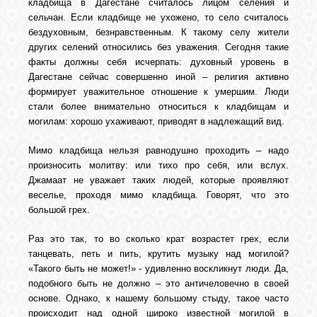
БИБЛИОТЕКА
кладбища в Дагестане считалось лицом селения и
сельчан. Если кладбище не ухожено, то село считалось
бездуховным, безнравственным. К такому селу жители
ФОРУМ
других селений относились без уважения. Сегодня такие
факты должны себя исчерпать: духовный уровень в
Дагестане сейчас совершенно иной – религия активно
ГОСТЕВАЯ
формирует уважительное отношение к умершим. Люди
стали более внимательно относиться к кладбищам и
могилам: хорошо ухаживают, приводят в надлежащий вид.
О САЙТЕ
Мимо кладбища нельзя равнодушно проходить – надо
произносить молитву: или тихо про себя, или вслух.
Джамаат не уважает таких людей, которые проявляют
ФОТО
веселье, проходя мимо кладбища. Говорят, что это
большой грех.
ВИДЕО
Раз это так, то во сколько крат возрастет грех, если
танцевать, петь и пить, крутить музыку над могилой?
«Такого быть не может!» - удивленно воскликнут люди. Да,
МУЗЫКА
подобного быть не должно – это античеловечно в своей
основе. Однако, к нашему большому стыду, такое часто
происходит над одной широко известной могилой в
САЙТЫ