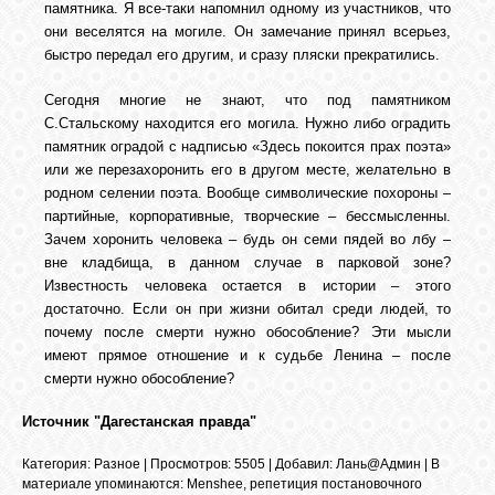
памятника. Я все-таки напомнил одному из участников, что
GOOGLE+
они веселятся на могиле. Он замечание принял всерьез,
быстро передал его другим, и сразу пляски прекратились.
TWITTER
Сегодня многие не знают, что под памятником
С.Стальскому находится его могила. Нужно либо оградить
памятник оградой с надписью «Здесь покоится прах поэта»
FACEBOOK
или же перезахоронить его в другом месте, желательно в
родном селении поэта. Вообще символические похороны –
партийные, корпоративные, творческие – бессмысленны.
Зачем хоронить человека – будь он семи пядей во лбу –
вне кладбища, в данном случае в парковой зоне?
Известность человека остается в истории – этого
достаточно. Если он при жизни обитал среди людей, то
почему после смерти нужно обособление? Эти мысли
имеют прямое отношение и к судьбе Ленина – после
смерти нужно обособление?
Источник "Дагестанская правда"
Категория
:
Разное
|
Просмотров
: 5505 |
Добавил
:
Лань@Админ
|
В
материале упоминаются
:
Menshee
,
репетиция постановочного