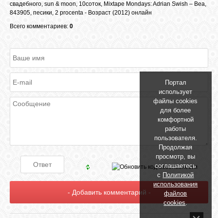
свадебного
,
sun & moon
,
10соток
,
Mixtape Mondays: Adrian Swish – Bea
,
843905
,
песики
,
2 procenta - Возраст (2012) онлайн
Всего комментариев:
0
Портал
использует
файлы cookies
для более
комфортной
работы
пользователя.
Продолжая
просмотр, вы
соглашаетесь
с
Политикой
использования
файлов
cookies
.