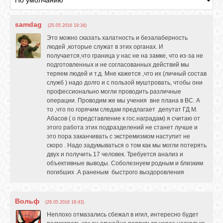
samdag
(20.05.2016 19:34)
ОБЪЯВЛЕНИЯ
Это можно сказать халатность и безалаберность
людей ,которые служат в этих органах. И
получается,что граница у нас не на замке, что из-за не
ВОПРОСЫ /
подготовленных и не согласованных действий мы
ОТВЕТЫ
теряем людей и т.д. Мне кажется ,что их (личный состав
служб ) надо долго и с пользой муштровать, чтобы они
профессионально могли проводить различные
операции. Проводим же мы учения вне плана в ВС. А
КОНТАКТЫ
то ,что по горячим следам предлагает депутат ГД М.
Абасов ( о представление к гос.наградам) я считаю от
этого работа этих подразделений не станет лучше и
ВХОД
это пора заканчивать с экстремизмом наступит не
скоро . Надо задумываться о том как мы могли потерять
двух и получить 17 человек. Требуется анализ и
объективные выводы. Соболезнуем родным и близким
погибших .А раненым быстрого выздоровления
RSS
Вольф
(28.05.2016 18:43)
VK
Неплохо отмазались сбежал в игил, интересно будет