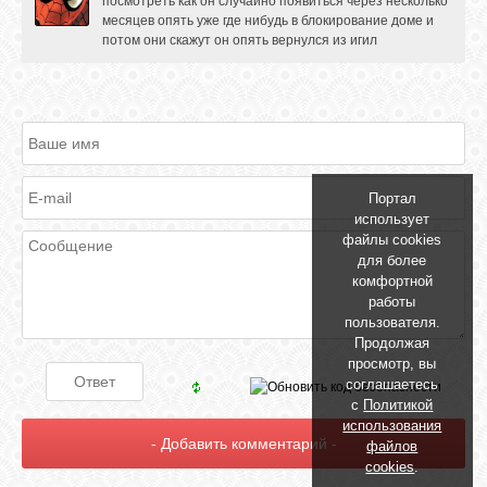
посмотреть как он случайно появиться через несколько
месяцев опять уже где нибудь в блокирование доме и
GOOGLE+
потом они скажут он опять вернулся из игил
TWITTER
FACEBOOK
Портал
использует
файлы cookies
для более
комфортной
работы
пользователя.
Продолжая
просмотр, вы
соглашаетесь
с
Политикой
использования
файлов
cookies
.