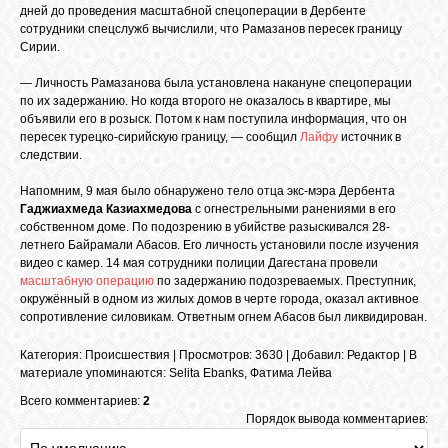
БИБЛИОТЕКА
дней до проведения масштабной спецоперации в Дербенте
сотрудники спецслужб вычислили, что Рамазанов пересек границу
Сирии.
ФОРУМ
— Личность Рамазанова была установлена накануне спецоперации
по их задержанию. Но когда второго не оказалось в квартире, мы
объявили его в розыск. Потом к нам поступила информация, что он
ГОСТЕВАЯ
пересек турецко-сирийскую границу, — сообщил
Лайфу
источник в
следствии.
Напомним, 9 мая было обнаружено тело отца экс-мэра Дербента
О САЙТЕ
Гаджиахмеда Казиахмедова
с огнестрельными ранениями в его
собственном доме. По подозрению в убийстве разыскивался 28-
летнего Байрамали Абасов. Его личность установили после изучения
ФОТО
видео с камер. 14 мая сотрудники полиции Дагестана провели
масштабную операцию
по задержанию подозреваемых. Преступник,
окружённый в одном из жилых домов в черте города, оказал активное
сопротивление силовикам. Ответным огнем Абасов был ликвидирован.
ВИДЕО
Категория
:
Происшествия
|
Просмотров
: 3630 |
Добавил
:
Редактор
|
В
материале упоминаются
:
Selita Ebanks
,
Фатима Лейва
МУЗЫКА
Всего комментариев:
2
Порядок вывода комментариев:
САЙТЫ