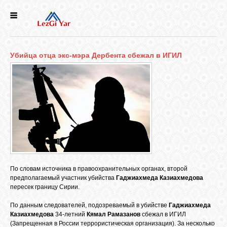
НОВОСТИ
Убийца отца экс-мэра Дербента сбежал в ИГИЛ
СЕЛА
ИСТОРИЯ
КУЛЬТУРА
ГОЛОС
ЛЕЗГИН
По словам источника в правоохранительных органах, второй
предполагаемый участник убийства
Гаджиахмеда Казиахмедова
пересек границу Сирии.
НАРОДЫ
По данным следователей, подозреваемый в убийстве
Гаджиахмеда
Казиахмедова
34-летний
Кямал Рамазанов
сбежал в ИГИЛ
(Запрещенная в России террористическая организация). За несколько