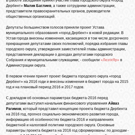
В работе заседания принял участие глава городского округа «город
БИБЛИОТЕКА
Дербент»
Малик Баглиев
, а также сотрудники администрации,
представители правоохранительных органов, руководители
общественных организаций.
ФОРУМ
Депутаты большинством голосов приняли проект Устава
муниципального образования «город Дербент» в новой редакции. В
Устав города внесены изменения, касающиеся в том числе досрочного
ГОСТЕВАЯ
прекращения депутатами своих полномочий, порядка избрания главы
городского округа, утверждения заместителей главы администрации,
представления декларации о доходах депутатами городского
О САЙТЕ
Собрания и муниципальными служащими, - сообщили
«ЛезгиЯр»
в
Администрации округа.
В первом чтении принят проект бюджета городского округа «город
ФОТО
Дербент» на 2016 годи и внесены изменения в бюджет города на 2015
год и на плановый период 2016 и 2017 годов.
ВИДЕО
С докладом об основных параметрах бюджета-2016 перед
депутатами выступил начальник финансового управления
Айваз
Рагимов
, который представил концепцию проекта бюджета Дербента
на 2016 год, прогноз социально-экономического развития города,
МУЗЫКА
информацию об особенностях бюджета-2016 и направлениях
бюджетной и налоговой политики городского округа. Основные
параметры проекта бюджета на 2016 год сформированы: по доходам -
САЙТЫ