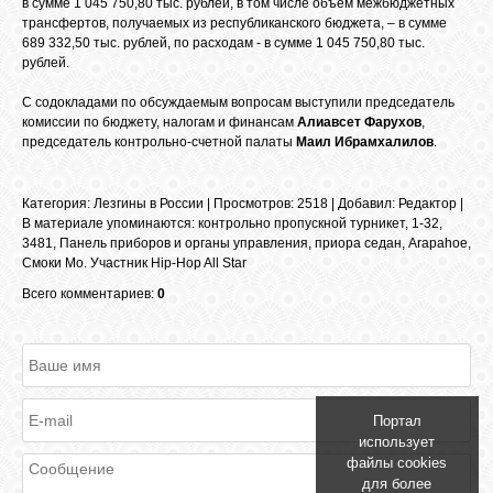
в сумме 1 045 750,80 тыс. рублей, в том числе объем межбюджетных
трансфертов, получаемых из республиканского бюджета, – в сумме
689 332,50 тыс. рублей, по расходам - в сумме 1 045 750,80 тыс.
рублей.
ОБЪЯВЛЕНИЯ
С содокладами по обсуждаемым вопросам выступили председатель
комиссии по бюджету, налогам и финансам
Алиавсет Фарухов
,
ВОПРОСЫ /
председатель контрольно-счетной палаты
Маил Ибрамхалилов
.
ОТВЕТЫ
Категория
:
Лезгины в России
|
Просмотров
: 2518 |
Добавил
:
Редактор
|
КОНТАКТЫ
В материале упоминаются
:
контрольно пропускной турникет
,
1-32
,
3481
,
Панель приборов и органы управления
,
приора седан
,
Arapahoe
,
Смоки Мо. Участник Hip-Hop All Star
ВХОД
Всего комментариев:
0
RSS
Портал
использует
VK
файлы cookies
для более