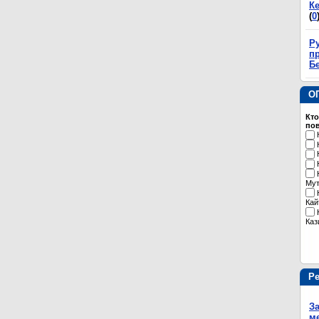
К
(
0
Р
пр
Б
О
Кто
пов
Му
Кай
Каз
Р
З
м