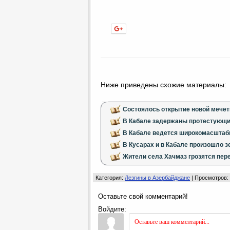
Нравится
Ниже приведены схожие материалы:
Состоялось открытие новой мечет
В Кабале задержаны протестующи
В Кабале ведется широкомасштабн
В Кусарах и в Кабале произошло 
Жители села Хачмаз грозятся пер
Категория
:
Лезгины в Азербайджане
|
Просмотров
:
Оставьте свой комментарий!
Войдите: