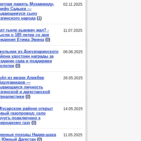
ветлая память Мухаммеду-
02.11.2025
рифу Садыки —
ыдающемуся сыну
езгинского народа
(
1
)
хт гьеле хьанвач жал? -
11.07.2025
ысли о 185 летии со дня
ождения Етима Эмина
(
0
)
кольник из Докузпаринского
06.06.2025
айона удостоен награды за
оздание сада и поддержки
кологии
(
0
)
шёл из жизни Аликбер
26.05.2025
бдулгамидов —
ыдающаяся личность
згинской и дагестанской
урналистики
(
0
)
 Кусарском районе открыт
14.05.2025
овый газопровод: село
учугъ подключено к
риродному газу
(
0
)
оенные походы Надир-шаха
11.05.2025
а Южный Дагестан
(
0
)