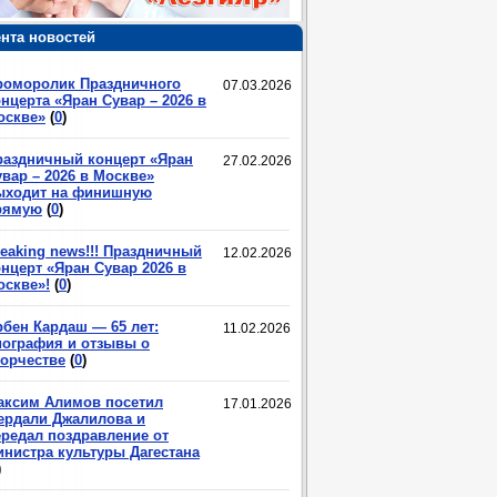
нта новостей
роморолик Праздничного
07.03.2026
нцерта «Яран Сувар – 2026 в
оскве»
(
0
)
раздничный концерт «Яран
27.02.2026
вар – 2026 в Москве»
ыходит на финишную
рямую
(
0
)
eaking news!!! Праздничный
12.02.2026
нцерт «Яран Сувар 2026 в
оскве»!
(
0
)
рбен Кардаш — 65 лет:
11.02.2026
иография и отзывы о
ворчестве
(
0
)
аксим Алимов посетил
17.01.2026
ердали Джалилова и
ередал поздравление от
инистра культуры Дагестана
)