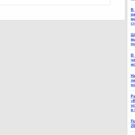
В 
ра
м
с
Ш
в
п
В
ч
ис
Н
ле
п
Р
«К
у
в 
П
2