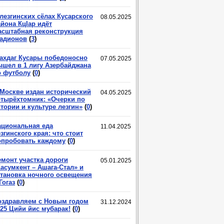
лезгинских сёлах Кусарского
08.05.2025
йона КцIар идёт
асштабная реконструкция
тадионов
(
3
)
ахдаг Кусары победоносно
07.05.2025
ышел в 1 лигу Азербайджана
о футболу
(
0
)
 Москве издан исторический
04.05.2025
етырёхтомник: «Очерки по
тории и культуре лезгин»
(
0
)
ациональная еда
11.04.2025
згинского края: что стоит
опробовать каждому
(
0
)
емонт участка дороги
05.01.2025
асумкент – Ашага-Стал» и
становка ночного освещения
Гогаз
(
0
)
оздравляем с Новым годом
31.12.2024
025 Цийи йис мубарак!
(
0
)