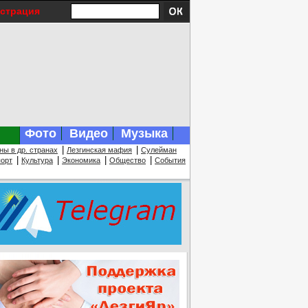
истрация
Фото
Видео
Музыка
|
|
ны в др. странах
Лезгинская мафия
Сулейман
|
|
|
|
орт
Культура
Экономика
Общество
События