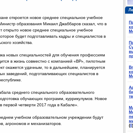
Ле
ане откроется новое среднее специальное учебное
П
Министр образования Микаил Джаббаров сказал, что в
ко
т открыто новое среднее специальное учебное
М
которое будет подготавливать кадры и специалистов в
ьского хозяйства.
П
Су
в
овка новых специальностей для обучения профессиям
п
дится в жизнь совместно с компанией «ВР», пилотным
кт окажется удачным, то в дальнейшем, планируется
Br
ко
ых заведений, подготавливающих специалистов в
М
 республике.
А
б
Кабала среднего специального образовательного
т
 подготовка обучающих программ, куррикулумов. Новое
в первой четверти 2017 года в Кабале».
М
М
п
 среднем учебном образовательном учреждении будут
м
в, агрономов и механизаторов.
(
0