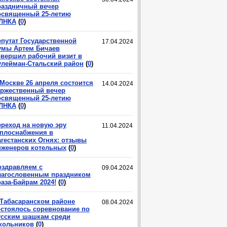
раздничный вечер
освященный 25-летию
ЛНКА
(
0
)
епутат Государственной
17.04.2024
умы Артем Бичаев
овершил рабочий визит в
улейман-Стальский район
(
0
)
 Москве 26 апреля состоится
14.04.2024
оржественный вечер
освященный 25-летию
ЛНКА
(
0
)
ереход на новую эру
11.04.2024
еплоснабжения в
агестанских Огнях: отзывы
нженеров котельных
(
0
)
оздравляем с
09.04.2024
лагословенным праздником
аза-Байрам 2024!
(
0
)
 Табасаранском районе
08.04.2024
остоялось соревнование по
усским шашкам среди
кольников
(
0
)