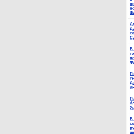
п
п
Ф
Д
Д
с
С
В
т
п
Ф
П
т
Д
и
П
б
Ур
В
с
р
ш