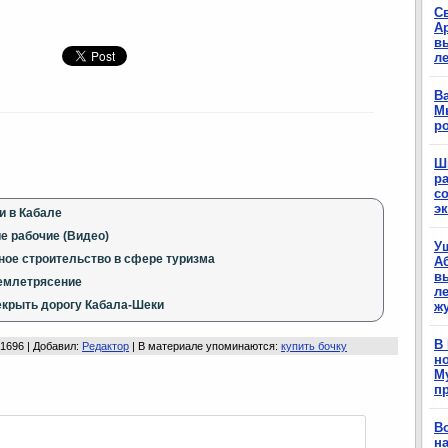
С
А
в
л
Ва
М
р
Ш
р
с
э
и в Кабале
е рабочие (Видео)
У
ое строительство в сфере туризма
А
в
землетрясение
ле
екрыть дорогу Кабала-Шеки
ж
В
 1696 |
Добавил
:
Редактор
|
В материале упоминаются
:
купить бочку
н
М
п
В
н