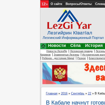
О сайте
|
Вопросы/Ответы
|
Слова
Лезгийрин КIватIал
Лезгинский Информационный Портал
Новости
Сёла
История
|
|
Новости ЛезгиЯр
Лезгинская правда
Лезгин
|
|
Керимов
Знаменитые Лезгины
Исторические мат
|
|
|
Ребенок - достояние Мира!
Разное
Благотворит
Главная
»
2016
»
Сентябрь
»
22
» В Каба
В Кабале начнут готов