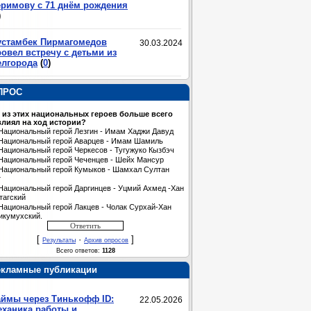
еримову с 71 днём рождения
)
устамбек Пирмагомедов
30.03.2024
овел встречу с детьми из
елгорода
(
0
)
ПРОС
 из этих национальных героев больше всего
лиял на ход истории?
Национальный герой Лезгин - Имам Хаджи Давуд
Национальный герой Аварцев - Имам Шамиль
Национальный герой Черкесов - Тугужуко Кызбэч
Национальный герой Чеченцев - Шейх Мансур
Национальный герой Кумыков - Шамхал Султан
т
Национальный герой Даргинцев - Уцмий Ахмед -Хан
тагский
Национальный герой Лакцев - Чолак Сурхай-Хан
икумухский.
[
·
]
Результаты
Архив опросов
Всего ответов:
1128
екламные публикации
аймы через Тинькофф ID:
22.05.2026
еханика работы и