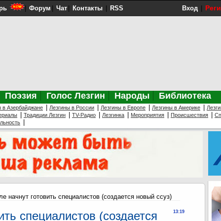
Рег
рь
|
Форум
|
Чат
|
Контакты
|
RSS
Вход
|
Поэзия
Голос Лезгин
Народы
Библиотека
|
|
|
|
ы в Азербайджане
Лезгины в России
Лезгины в Европе
Лезгины в Америке
Лезги
|
|
|
|
|
|
ериалы
Традиции Лезгин
TV-Радио
Лезгинка
Мероприятия
Происшествия
Сп
|
ельность
ле начнут готовить специалистов (создается новый ссуз)
ить специалистов (создается
13:19