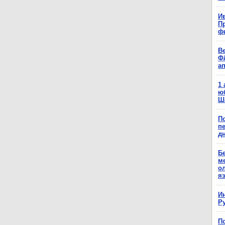
Ив
П
ф
В
Ф
а
1
ю
Ш
П
п
д
Б
м
о
я
И
Р
П