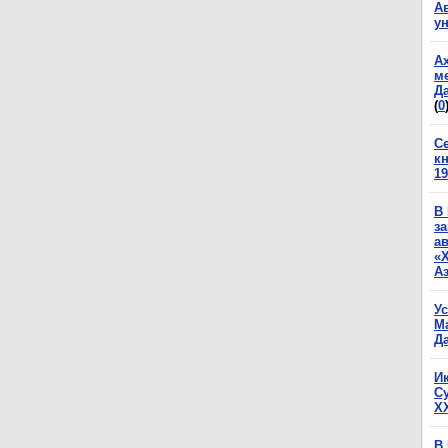
А
у
А
м
Да
(
0
С
к
19
В
з
а
«
А
У
М
Да
И
С
X
В