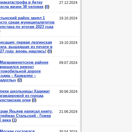
виакатастрофа в Актау
27.12.2024
несла жизни 38 человек
(
0
)
хтынский район занял 1
19.10.2024
есто среди муниципалитетов
гестана по итогам 2023 года
)
енсация: первая лезгинская
19.10.2024
нига, вышедшая из печати в
27 году, вновь нашлась!
(
0
)
 Магарамкентском районе
09.07.2024
авершился ремонт
втомобильной дороги
Ходжа – Казмаляр –
задоглы»
(
0
)
спехи школьницы Хадижат
30.06.2024
агамдеровой из города
гестанские огни
(
0
)
крам Яхьяев написал книгу:
21.06.2024
улейман Стальский - Гомер
X века
(
1
)
 Москве состоялся
30.04.2024