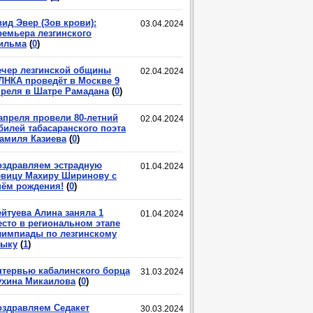
ид Эвер (Зов крови):
03.04.2024
ремьера лезгинского
ильма
(
0
)
ечер лезгинской общины
02.04.2024
ЛНКА проведёт в Москве 9
преля в Шатре Рамадана
(
0
)
 апреля провели 80-летний
02.04.2024
билей табасаранского поэта
амиля Казиева
(
0
)
оздравляем эстрадную
01.04.2024
евицу Махиру Ширинову с
нём рождения!
(
0
)
ейтуева Алина заняла 1
01.04.2024
есто в региональном этапе
лимпиады по лезгинскому
зыку
(
1
)
нтервью кабалинского борца
31.03.2024
ухина Микаилова
(
0
)
оздравляем Седакет
30.03.2024