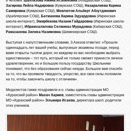
8 человек:
Шахпазова Амина Исабековна
(Аладашская СОШ),
БИБЛИОТЕКА
Загирова Лейла Надировна
(Кумукская СОШ),
Назаралиева Карина
Самировна
(Кумукская СОШ),
Мевлютов Альберт Абзутдинович
(Араблярская СОШ),
Батманова Карина Эдуардовна
(Икринская
ФОРУМ
школа-интернат),
Эмирбекова Назани Гайдаровна
(Икринская школа-
интернат),
Ибрамхалилова Селминаз Мурадовна
(Кабирская СОШ),
Рамазанова Зилиха Назимовна
(Шимихюрская СОШ).
ГОСТЕВАЯ
Выступая с напутственными словами, З.Азизов отметил: «Прошли
одиннадцать лет вашей учебы, выпускные экзамены позади, перед
вами открыты тысячи дорог, но каждому из вас необходимо выбрать
О САЙТЕ
единственную – тот путь, который не только сможет принести личное
удовлетворение, но и большую пользу государству. Школьники
понимают, что без образования сейчас некуда. Большое вам спасибо
за то, что вы проявили твердость, упорство, все свои силы положили
ФОТО
на то, чтобы закончить школу с отличием».
Медалистов также поздравили и.о. главы администрации МО
ВИДЕО
«Курахский район»
Махач Хариев
, заместитель главы администрации
МО «Курахский район»
Эльмира Исаева
, директора школ, родители
этих учеников.
МУЗЫКА
САЙТЫ