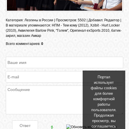
GOOGLE+
Категория
:
Лезгины в России
|
Просмотров
: 5502 |
Добавил
:
Редактор
|
TWITTER
В материале упоминаются
:
НПМ - Тем кому (2012)
,
Хzibit - Нurt Lосkеr
(2010)
,
Аквилегия Barlow Pink
,
''Голем''
,
Оригинал exSports 2010
,
батик-
акрил
,
магазин Амкар
FACEBOOK
Всего комментариев:
0
Портал
использует
файлы cookies
для более
комфортной
работы
пользователя.
Продолжая
просмотр, вы
соглашаетесь