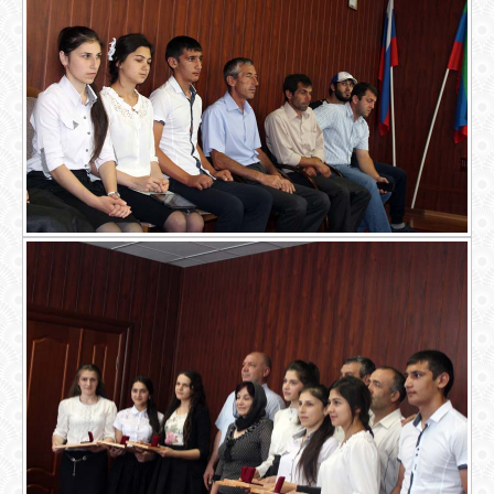
ОБЪЯВЛЕНИЯ
ВОПРОСЫ /
ОТВЕТЫ
КОНТАКТЫ
ВХОД
RSS
VK