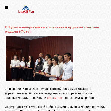
НОВОСТИ
В Курахе выпускникам отличникам вручили золотые
СЕЛА
медали (Фото)
ИСТОРИЯ
КУЛЬТУРА
ГОЛОС
ЛЕЗГИН
30 июня 2015 года глава Курахского района
Замир Азизов
в
торжественной обстановке выпускникам школ района вручили
НАРОДЫ
золотые медали, - сообщили
«ЛезгиЯр»
в пресс-службе района.
Из рук главы МО «Курахский район» Замира Азизова медали получили