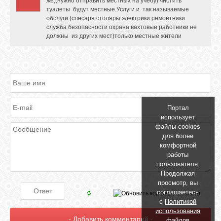
же,(нужно отправить местных на учебу) чистить
туалеты будут местные.Услуги и так называемые
обслуги (слесаря столяры электрики ремонтники
служба безопасности охрана вахтовые работники не
ОБЪЯВЛЕНИЯ
должны из других мест)только местные жители
ВОПРОСЫ /
ОТВЕТЫ
КОНТАКТЫ
Портал
использует
файлы cookies
ВХОД
для более
комфортной
работы
пользователя.
RSS
Продолжая
просмотр, вы
соглашаетесь
с
Политикой
VK
использования
файлов