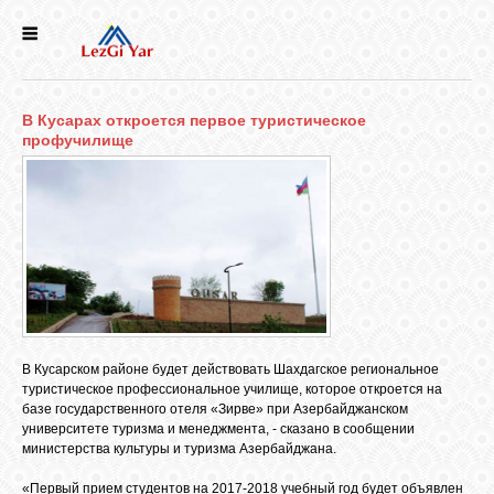
НОВОСТИ
В Кусарах откроется первое туристическое
СЕЛА
профучилище
ИСТОРИЯ
КУЛЬТУРА
ГОЛОС
ЛЕЗГИН
В Кусарском районе будет действовать Шахдагское региональное
туристическое профессиональное училище, которое откроется на
базе государственного отеля «Зирве» при Азербайджанском
НАРОДЫ
университете туризма и менеджмента, - сказано в сообщении
министерства культуры и туризма Азербайджана.
«Первый прием студентов на 2017-2018 учебный год будет объявлен