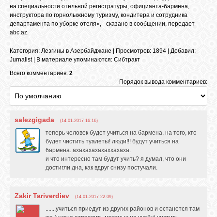
БИБЛИОТЕКА
на специальности отельной регистратуры, официанта-бармена,
инструктора по горнолыжному туризму, кондитера и сотрудника
департамента по уборке отеля», - сказано в сообщении, передает
ФОРУМ
abc.az.
Категория
:
Лезгины в Азербайджане
|
Просмотров
: 1894 |
Добавил
:
Jurnalist
|
В материале упоминаются
:
Сибтракт
ГОСТЕВАЯ
Всего комментариев:
2
Порядок вывода комментариев:
О САЙТЕ
salezgigada
(14.01.2017 16:16)
ФОТО
теперь человек будет учиться на бармена, на того, кто
будет чистить туалеты! люди!!! будут учиться на
бармена. ахахахахахаххахаха.
ВИДЕО
и что интересно там будут учить? я думал, что они
достигли дна, как вдруг снизу постучали.
МУЗЫКА
Zakir Tariverdiev
(14.01.2017 22:09)
.......учиться приедут из других районов и останется там
САЙТЫ