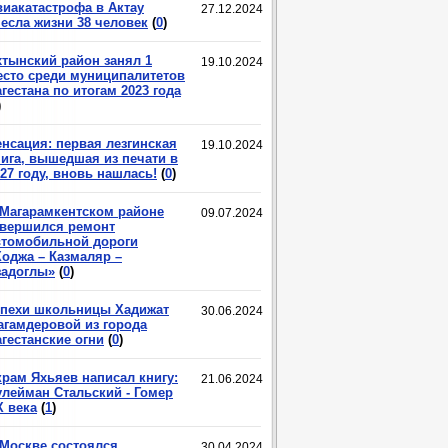
виакатастрофа в Актау
27.12.2024
несла жизни 38 человек
(
0
)
хтынский район занял 1
19.10.2024
есто среди муниципалитетов
гестана по итогам 2023 года
)
енсация: первая лезгинская
19.10.2024
нига, вышедшая из печати в
27 году, вновь нашлась!
(
0
)
 Магарамкентском районе
09.07.2024
авершился ремонт
втомобильной дороги
Ходжа – Казмаляр –
задоглы»
(
0
)
спехи школьницы Хадижат
30.06.2024
агамдеровой из города
гестанские огни
(
0
)
крам Яхьяев написал книгу:
21.06.2024
улейман Стальский - Гомер
X века
(
1
)
 Москве состоялся
30.04.2024