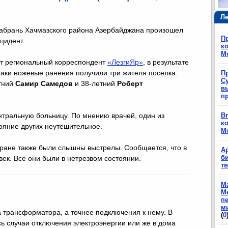
Ле
Набрань Хачмазского района Азербайджана произошел
П
цидент.
ко
М
ет региональный корреспондент
«ЛезгиЯр»
, в результате
аки ножевые ранения получили три жителя поселка.
П
Су
етний
Самир Самедов
и 38-летний
Роберт
в
п
тральную больницу. По мнению врачей, один из
Br
ко
ояние других неутешительное.
М
ране также были слышны выстрелы. Сообщается, что в
А
б
век. Все они были в нетрезвом состоянии.
т
М
М
п
м
а трансформатора, а точнее подключения к нему. В
(
0
ь случаи отключения электроэнергии или же в дома