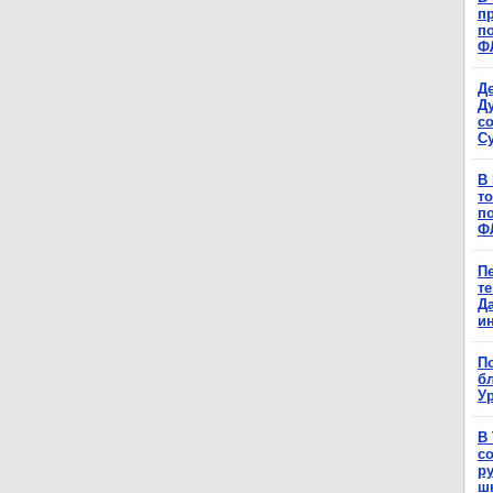
п
п
Ф
Д
Д
с
С
В
т
п
Ф
П
т
Д
и
П
б
Ур
В
с
р
ш