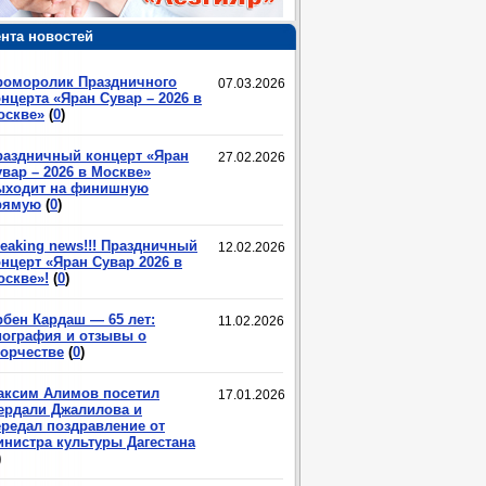
нта новостей
роморолик Праздничного
07.03.2026
нцерта «Яран Сувар – 2026 в
оскве»
(
0
)
раздничный концерт «Яран
27.02.2026
вар – 2026 в Москве»
ыходит на финишную
рямую
(
0
)
eaking news!!! Праздничный
12.02.2026
нцерт «Яран Сувар 2026 в
оскве»!
(
0
)
рбен Кардаш — 65 лет:
11.02.2026
иография и отзывы о
ворчестве
(
0
)
аксим Алимов посетил
17.01.2026
ердали Джалилова и
ередал поздравление от
инистра культуры Дагестана
)