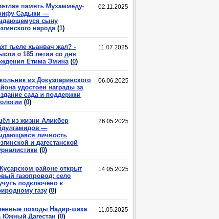
ветлая память Мухаммеду-
02.11.2025
рифу Садыки —
ыдающемуся сыну
езгинского народа
(
1
)
хт гьеле хьанвач жал? -
11.07.2025
ысли о 185 летии со дня
ождения Етима Эмина
(
0
)
кольник из Докузпаринского
06.06.2025
айона удостоен награды за
оздание сада и поддержки
кологии
(
0
)
шёл из жизни Аликбер
26.05.2025
бдулгамидов —
ыдающаяся личность
згинской и дагестанской
урналистики
(
0
)
 Кусарском районе открыт
14.05.2025
овый газопровод: село
учугъ подключено к
риродному газу
(
0
)
оенные походы Надир-шаха
11.05.2025
а Южный Дагестан
(
0
)