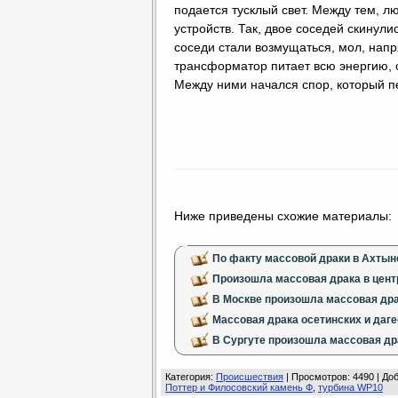
подается тусклый свет. Между тем, 
устройств. Так, двое соседей скинули
соседи стали возмущаться, мол, напря
трансформатор питает всю энергию, с
Между ними начался спор, который 
Ниже приведены схожие материалы:
По факту массовой драки в Ахтын
Произошла массовая драка в цен
В Москве произошла массовая дра
Массовая драка осетинских и даге
В Сургуте произошла массовая др
Категория
:
Происшествия
|
Просмотров
: 4490 |
До
Поттер и Филосовский камень Ф
,
турбина WP10