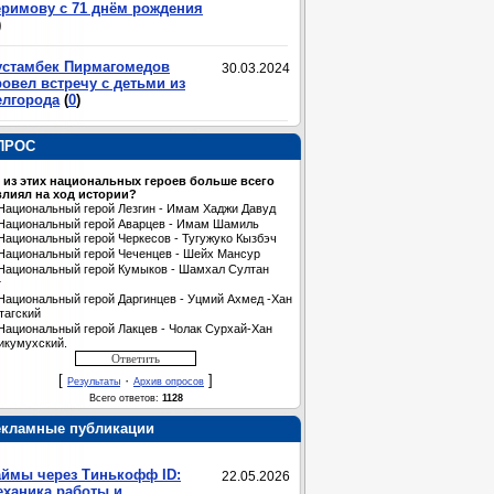
еримову с 71 днём рождения
)
устамбек Пирмагомедов
30.03.2024
овел встречу с детьми из
елгорода
(
0
)
ПРОС
 из этих национальных героев больше всего
лиял на ход истории?
Национальный герой Лезгин - Имам Хаджи Давуд
Национальный герой Аварцев - Имам Шамиль
Национальный герой Черкесов - Тугужуко Кызбэч
Национальный герой Чеченцев - Шейх Мансур
Национальный герой Кумыков - Шамхал Султан
т
Национальный герой Даргинцев - Уцмий Ахмед -Хан
тагский
Национальный герой Лакцев - Чолак Сурхай-Хан
икумухский.
[
·
]
Результаты
Архив опросов
Всего ответов:
1128
екламные публикации
аймы через Тинькофф ID:
22.05.2026
еханика работы и