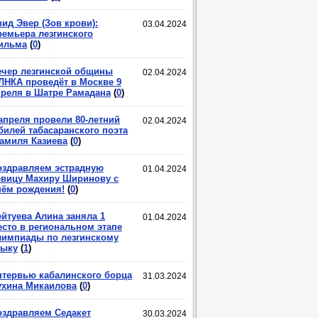
ид Эвер (Зов крови):
03.04.2024
ремьера лезгинского
ильма
(
0
)
ечер лезгинской общины
02.04.2024
ЛНКА проведёт в Москве 9
преля в Шатре Рамадана
(
0
)
 апреля провели 80-летний
02.04.2024
билей табасаранского поэта
амиля Казиева
(
0
)
оздравляем эстрадную
01.04.2024
евицу Махиру Ширинову с
нём рождения!
(
0
)
ейтуева Алина заняла 1
01.04.2024
есто в региональном этапе
лимпиады по лезгинскому
зыку
(
1
)
нтервью кабалинского борца
31.03.2024
ухина Микаилова
(
0
)
оздравляем Седакет
30.03.2024