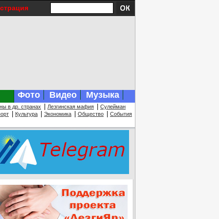
истрация
Фото
Видео
Музыка
|
|
ны в др. странах
Лезгинская мафия
Сулейман
|
|
|
|
орт
Культура
Экономика
Общество
События