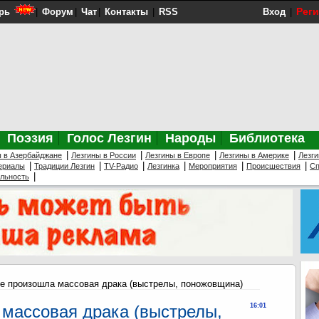
Рег
рь
|
Форум
|
Чат
|
Контакты
|
RSS
Вход
|
Поэзия
Голос Лезгин
Народы
Библиотека
|
|
|
|
ы в Азербайджане
Лезгины в России
Лезгины в Европе
Лезгины в Америке
Лезги
|
|
|
|
|
|
ериалы
Традиции Лезгин
TV-Радио
Лезгинка
Мероприятия
Происшествия
Сп
|
ельность
е произошла массовая драка (выстрелы, поножовщина)
массовая драка (выстрелы,
16:01