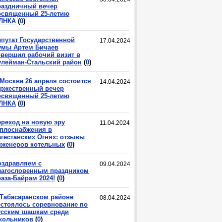
раздничный вечер
освященный 25-летию
ЛНКА
(
0
)
епутат Государственной
17.04.2024
умы Артем Бичаев
овершил рабочий визит в
улейман-Стальский район
(
0
)
 Москве 26 апреля состоится
14.04.2024
оржественный вечер
освященный 25-летию
ЛНКА
(
0
)
ереход на новую эру
11.04.2024
еплоснабжения в
агестанских Огнях: отзывы
нженеров котельных
(
0
)
оздравляем с
09.04.2024
лагословенным праздником
аза-Байрам 2024!
(
0
)
 Табасаранском районе
08.04.2024
остоялось соревнование по
усским шашкам среди
кольников
(
0
)