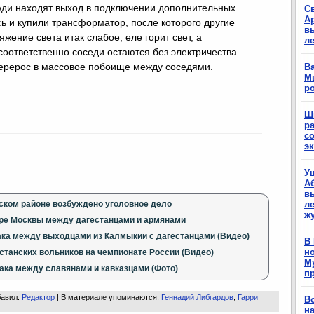
люди находят выход в подключении дополнительных
С
А
сь и купили трансформатор, после которого другие
в
жение света итак слабое, еле горит свет, а
л
оответственно соседи остаются без электричества.
перерос в массовое побоище между соседями.
Ва
М
р
Ш
р
с
э
У
А
в
ском районе возбуждено уголовное дело
ле
ж
тре Москвы между дагестанцами и армянами
ка между выходцами из Калмыкии с дагестанцами (Видео)
В
н
станских вольников на чемпионате России (Видео)
М
ака между славянами и кавказцами (Фото)
п
бавил
:
Редактор
|
В материале упоминаются
:
Геннадий Либгардов
,
Гарри
В
н