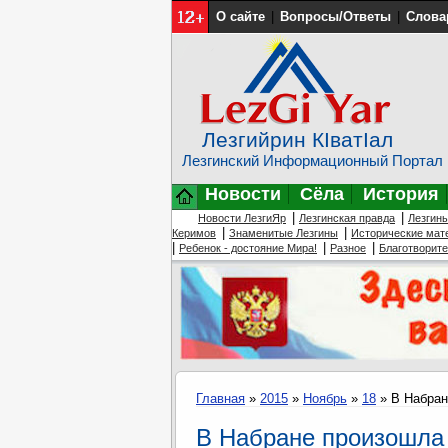
О сайте
|
Вопросы/Ответы
|
Слова
Лезгийрин КIватIал
Лезгинский Информационный Портал
Новости
Сёла
История
|
|
Новости ЛезгиЯр
Лезгинская правда
Лезгин
|
|
Керимов
Знаменитые Лезгины
Исторические мат
|
|
|
Ребенок - достояние Мира!
Разное
Благотворит
Главная
»
2015
»
Ноябрь
»
18
» В Набран
В Набране произошла 