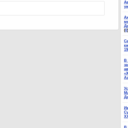
А
у
А
м
Да
(
0
С
к
19
В
з
а
«
А
У
М
Да
И
С
X
В