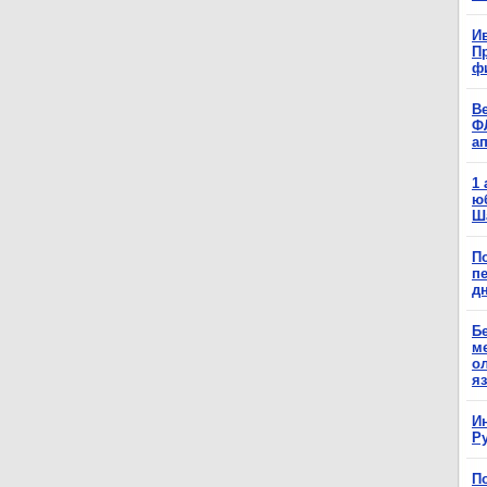
Ив
П
ф
В
Ф
а
1
ю
Ш
П
п
д
Б
м
о
я
И
Р
П