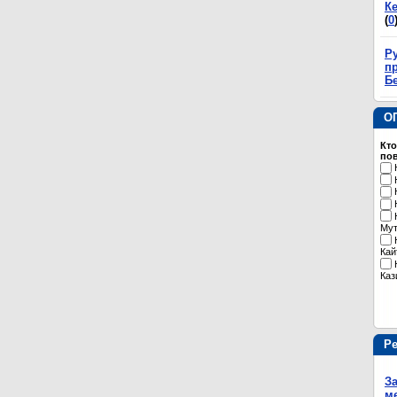
К
(
0
Р
пр
Б
О
Кто
пов
Му
Кай
Каз
Р
З
м