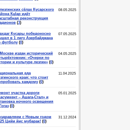
лезгинских сёлах Кусарского
08.05.2025
йона КцIар идёт
асштабная реконструкция
тадионов
(
3
)
ахдаг Кусары победоносно
07.05.2025
ышел в 1 лигу Азербайджана
о футболу
(
0
)
 Москве издан исторический
04.05.2025
етырёхтомник: «Очерки по
тории и культуре лезгин»
(
0
)
ациональная еда
11.04.2025
згинского края: что стоит
опробовать каждому
(
0
)
емонт участка дороги
05.01.2025
асумкент – Ашага-Стал» и
становка ночного освещения
Гогаз
(
0
)
оздравляем с Новым годом
31.12.2024
025 Цийи йис мубарак!
(
0
)