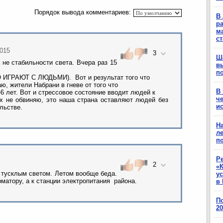
Порядок вывода комментариев:
В 
ра
м
с
2015
3
Ш
а не стабильности света. Вчера раз 15
в
п
 ИГРАЮТ С ЛЮДЬМИ). Вот и результат того что
ю, жители Набрани в гневе от того что
В
6 лет. Вот и стрессовое состояние вводит людей к
ч
х не обвиняю, это наша страна оставляют людей без
ис
льстве.
Н
ле
п
Р
2
«К
 тусклым светом. Летом вообще беда.
у
матору, а к станции электропитания района.
в 
П
2