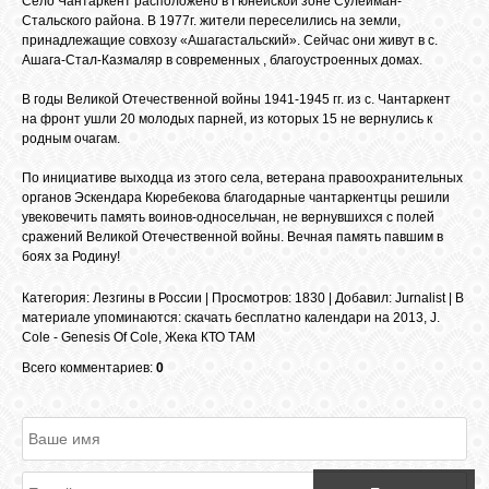
Село Чантаркент расположено в Гюнейской зоне Сулейман-
БИБЛИОТЕКА
Стальского района. В 1977г. жители переселились на земли,
принадлежащие совхозу «Ашагастальский». Сейчас они живут в с.
Ашага-Стал-Казмаляр в современных , благоустроенных домах.
ФОРУМ
В годы Великой Отечественной войны 1941-1945 гг. из с. Чантаркент
на фронт ушли 20 молодых парней, из которых 15 не вернулись к
родным очагам.
ГОСТЕВАЯ
По инициативе выходца из этого села, ветерана правоохранительных
органов Эскендара Кюребекова благодарные чантаркентцы решили
О САЙТЕ
увековечить память воинов-односельчан, не вернувшихся с полей
сражений Великой Отечественной войны. Вечная память павшим в
боях за Родину!
ФОТО
Категория
:
Лезгины в России
|
Просмотров
: 1830 |
Добавил
:
Jurnalist
|
В
материале упоминаются
:
скачать бесплатно календари на 2013
,
J.
Cole - Genesis Of Cole
,
Жека КТО ТАМ
ВИДЕО
Всего комментариев:
0
МУЗЫКА
САЙТЫ