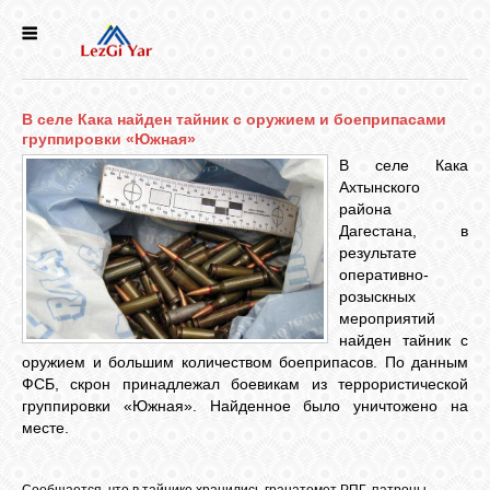
НОВОСТИ
В селе Кака найден тайник с оружием и боеприпасами
СЕЛА
группировки «Южная»
В селе Кака
Ахтынского
ИСТОРИЯ
района
Дагестана, в
результате
КУЛЬТУРА
оперативно-
розыскных
мероприятий
ГОЛОС
найден тайник с
ЛЕЗГИН
оружием и большим количеством боеприпасов. По данным
ФСБ, скрон принадлежал боевикам из террористической
группировки «Южная». Найденное было уничтожено на
НАРОДЫ
месте.