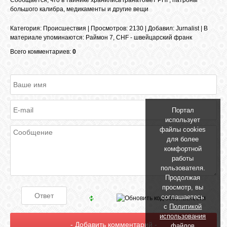
Сообщается, что в тайнике хранились гранатомет РПГ, патроны
БИБЛИОТЕКА
большого калибра, медикаменты и другие вещи
Категория
:
Происшествия
|
Просмотров
: 2130 |
Добавил
:
Jurnalist
|
В
ФОРУМ
материале упоминаются
:
Раймон 7
,
CHF - швейцарский франк
Всего комментариев:
0
ГОСТЕВАЯ
О САЙТЕ
Портал
использует
файлы cookies
ФОТО
для более
комфортной
работы
ВИДЕО
пользователя.
Продолжая
просмотр, вы
МУЗЫКА
соглашаетесь
с
Политикой
использования
САЙТЫ
файлов