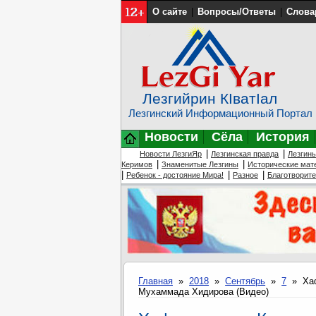
О сайте
|
Вопросы/Ответы
|
Слова
Лезгийрин КIватIал
Лезгинский Информационный Портал
Новости
Сёла
История
|
|
Новости ЛезгиЯр
Лезгинская правда
Лезгин
|
|
Керимов
Знаменитые Лезгины
Исторические мат
|
|
|
Ребенок - достояние Мира!
Разное
Благотворит
Главная
»
2018
»
Сентябрь
»
7
» Хаф
Мухаммада Хидирова (Видео)