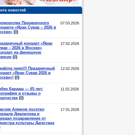
нта новостей
роморолик Праздничного
07.03.2026
нцерта «Яран Сувар – 2026 в
оскве»
(
0
)
раздничный концерт «Яран
27.02.2026
вар – 2026 в Москве»
ыходит на финишную
рямую
(
0
)
eaking news!!! Праздничный
12.02.2026
нцерт «Яран Сувар 2026 в
оскве»!
(
0
)
рбен Кардаш — 65 лет:
11.02.2026
иография и отзывы о
ворчестве
(
0
)
аксим Алимов посетил
17.01.2026
ердали Джалилова и
ередал поздравление от
инистра культуры Дагестана
)