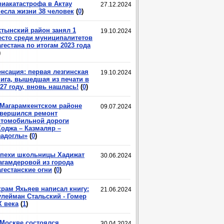
виакатастрофа в Актау
27.12.2024
несла жизни 38 человек
(
0
)
хтынский район занял 1
19.10.2024
есто среди муниципалитетов
гестана по итогам 2023 года
)
енсация: первая лезгинская
19.10.2024
нига, вышедшая из печати в
27 году, вновь нашлась!
(
0
)
 Магарамкентском районе
09.07.2024
авершился ремонт
втомобильной дороги
Ходжа – Казмаляр –
задоглы»
(
0
)
спехи школьницы Хадижат
30.06.2024
агамдеровой из города
гестанские огни
(
0
)
крам Яхьяев написал книгу:
21.06.2024
улейман Стальский - Гомер
X века
(
1
)
 Москве состоялся
30.04.2024