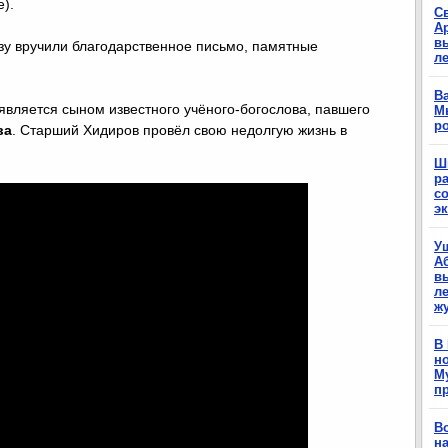
).
С
А
в
у вручили благодарственное письмо, памятные
л
Ва
является сыном известного учёного-богослова, павшего
М
р
ва
. Старший Хидиров провёл свою недолгую жизнь в
Ш
р
с
э
У
А
в
ле
ж
В
н
М
п
В
н