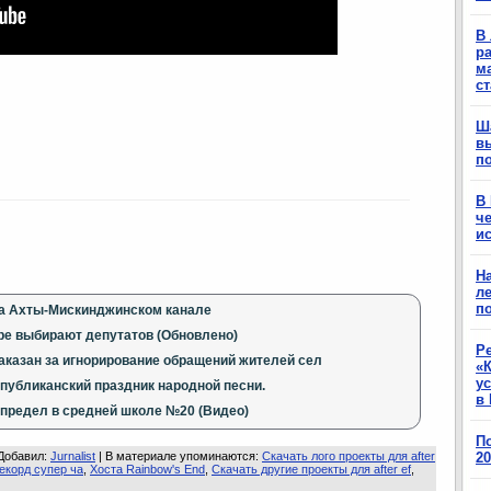
В 
ра
м
с
Ш
в
п
В
ч
ис
Н
ле
п
на Ахты-Мискинджинском канале
ре выбирают депутатов (Обновлено)
Р
аказан за игнорирование обращений жителей сел
«К
у
спубликанский праздник народной песни.
в 
предел в средней школе №20 (Видео)
П
Добавил
:
Jurnalist
|
В материале упоминаются
:
Скачать лого проекты для after
2
екорд супер ча
,
Хоста Rainbow's End
,
Скачать другие проекты для after ef
,