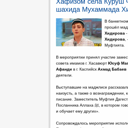
Хафизом села Куруш ч
шахида Мухаммада Хи
В банкетном
прошёл мадж
Хидирова
-
Хидирова
,
Муфтията.
⠀
В мероприятии принял участие заме
совета имамов г. Хасавюрт
Юсуф Ма
Афанди
в г. Каспийск
Ахмад Бабаев
деятели.
⠀
Выступавшие на маджлисе рассказали
наизусть, а также о вознаграждении
писание. Заместитель Муфтия Дагес
Посланника Аллаха ﷺ, в котором говорится: «Лучшими из вас являются те, кто изучает Коран
и обучает ему других».
⠀
Сопровождалось мероприятие исполн