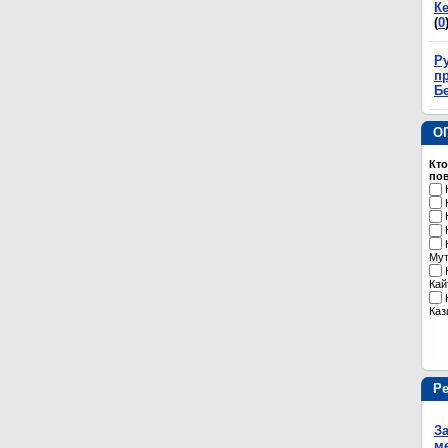
К
(
0
Р
пр
Б
О
Кто
пов
Му
Кай
Каз
Р
З
м