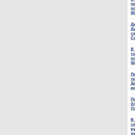
п
п
Ф
Д
Д
с
С
В
т
п
Ф
П
т
Д
и
П
б
Ур
В
с
р
ш