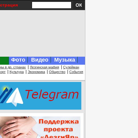
истрация
Фото
Видео
Музыка
|
|
ны в др. странах
Лезгинская мафия
Сулейман
|
|
|
|
орт
Культура
Экономика
Общество
События