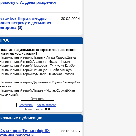
еримову с 71 днём рождения
)
устамбек Пирмагомедов
30.03.2024
овел встречу с детьми из
елгорода
(
0
)
ПРОС
 из этих национальных героев больше всего
лиял на ход истории?
Национальный герой Лезгин - Имам Хаджи Давуд
Национальный герой Аварцев - Имам Шамиль
Национальный герой Черкесов - Тугужуко Кызбэч
Национальный герой Чеченцев - Шейх Мансур
Национальный герой Кумыков - Шамхал Султан
т
Национальный герой Даргинцев - Уцмий Ахмед -Хан
тагский
Национальный герой Лакцев - Чолак Сурхай-Хан
икумухский.
[
·
]
Результаты
Архив опросов
Всего ответов:
1128
екламные публикации
аймы через Тинькофф ID:
22.05.2026
еханика работы и