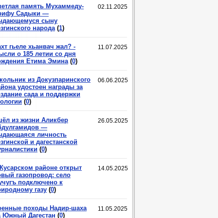
ветлая память Мухаммеду-
02.11.2025
рифу Садыки —
ыдающемуся сыну
езгинского народа
(
1
)
хт гьеле хьанвач жал? -
11.07.2025
ысли о 185 летии со дня
ождения Етима Эмина
(
0
)
кольник из Докузпаринского
06.06.2025
айона удостоен награды за
оздание сада и поддержки
кологии
(
0
)
шёл из жизни Аликбер
26.05.2025
бдулгамидов —
ыдающаяся личность
згинской и дагестанской
урналистики
(
0
)
 Кусарском районе открыт
14.05.2025
овый газопровод: село
учугъ подключено к
риродному газу
(
0
)
оенные походы Надир-шаха
11.05.2025
а Южный Дагестан
(
0
)