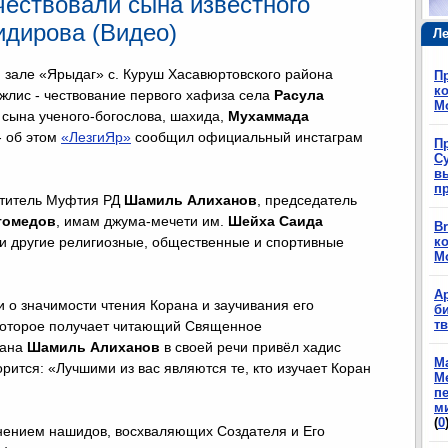
ествовали сына известного
дирова (Видео)
Ле
 зале «Ярыдаг» с. Куруш Хасавюртовского района
П
ко
лис - чествование первого хафиза села
Расула
М
 сына ученого-богослова, шахида,
Мухаммада
 - об этом
«ЛезгиЯр»
сообщил официальный инстаграм
П
Су
в
п
ститель Муфтия РД
Шамиль Алиханов
, председатель
гомедов
, имам джума-мечети им.
Шейха Саида
Br
и другие религиозные, общественные и спортивные
ко
М
А
 о значимости чтения Корана и заучивания его
б
т
, которое получает читающий Священное
тана
Шамиль Алиханов
в своей речи привёл хадис
М
М
п
м
(
0
ением нашидов, восхваляющих Создателя и Его