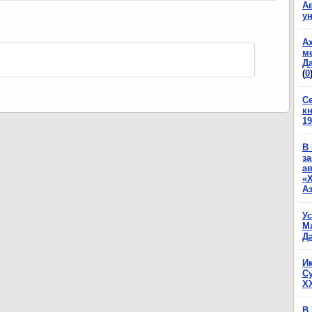
А
у
А
м
Да
(
0
С
к
19
В
з
а
«
А
У
М
Да
И
С
X
В