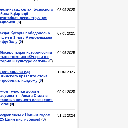
лезгинских сёлах Кусарского
08.05.2025
йона КцIар идёт
асштабная реконструкция
тадионов
(
3
)
ахдаг Кусары победоносно
07.05.2025
ышел в 1 лигу Азербайджана
о футболу
(
0
)
 Москве издан исторический
04.05.2025
етырёхтомник: «Очерки по
тории и культуре лезгин»
(
0
)
ациональная еда
11.04.2025
згинского края: что стоит
опробовать каждому
(
0
)
емонт участка дороги
05.01.2025
асумкент – Ашага-Стал» и
становка ночного освещения
Гогаз
(
0
)
оздравляем с Новым годом
31.12.2024
025 Цийи йис мубарак!
(
0
)