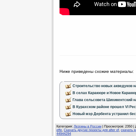
Ниже приведены схожие материалы:
Строительство новых акведуков 
В селах Каракюре и Новое Каракю
Глава сельсовета Шихикентский н
В Курахском районе прошел VI Ре
Новый мэр Дербента устранил бес
Категория
:
Лезгины в России
|
Просмотров
: 2350 |
effe
,
Скачать другие проекты для after ef
,
скачать р
44944294