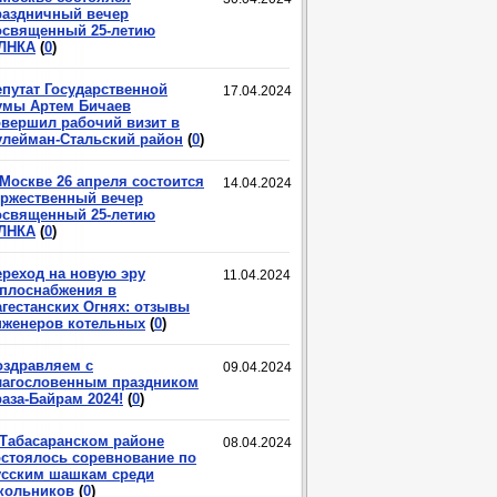
раздничный вечер
освященный 25-летию
ЛНКА
(
0
)
епутат Государственной
17.04.2024
умы Артем Бичаев
овершил рабочий визит в
улейман-Стальский район
(
0
)
 Москве 26 апреля состоится
14.04.2024
оржественный вечер
освященный 25-летию
ЛНКА
(
0
)
ереход на новую эру
11.04.2024
еплоснабжения в
агестанских Огнях: отзывы
нженеров котельных
(
0
)
оздравляем с
09.04.2024
лагословенным праздником
аза-Байрам 2024!
(
0
)
 Табасаранском районе
08.04.2024
остоялось соревнование по
усским шашкам среди
кольников
(
0
)