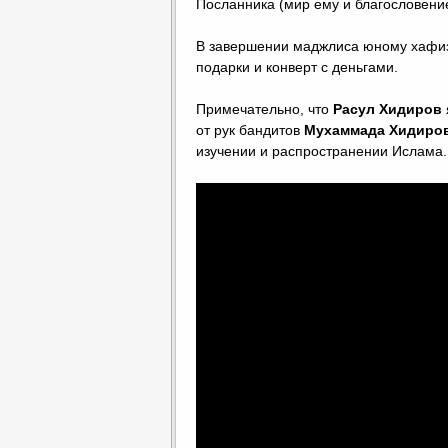
Посланника (мир ему и благословение
⠀
В завершении маджлиса юному хафиз
подарки и конверт с деньгами.
⠀
Примечательно, что
Расул Хидиров
от рук бандитов
Мухаммада Хидиро
изучении и распространении Ислама.