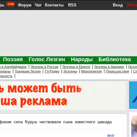
Рег
рь
|
Форум
|
Чат
|
Контакты
|
RSS
Вход
|
Поэзия
Голос Лезгин
Народы
Библиотека
|
|
|
|
ы в Азербайджане
Лезгины в России
Лезгины в Европе
Лезгины в Америке
Лезги
|
|
|
|
|
|
ериалы
Традиции Лезгин
TV-Радио
Лезгинка
Мероприятия
Происшествия
Сп
|
ельность
изом села Куруш чествовали сына известного шахида
09:07