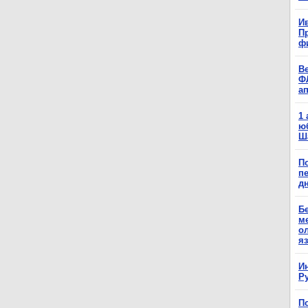
Ив
П
ф
В
Ф
а
1
ю
Ш
П
п
д
Б
м
о
я
И
Р
П