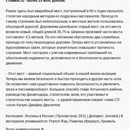
стоимость - более 25 млн. рублей.
БИБЛИОТЕКА
Ранее здесь был аварийный мост, построенный в 60-х годах прошлого
столетия народным методом из подручных материалов. Проезд по
ФОРУМ
такому строению был небезопасным, и местные жители пользовались
объездной дорогой. Дорожники разобрали старый мост, на его месте
возвели новый, общей длиной 36,75 м. Ширина проезжей части моста
составляет 4,5 метров. По его обочинам обустроены два служебных
ГОСТЕВАЯ
прохода по типу пешеходных дорожек. Опоры моста установлены на
буронабивных сваях, которые значительно повышают прочность
строения. Мост построен с учетом современных требований по
О САЙТЕ
обеспечению надежности, долговечности и безопасности дорожного
движения.
- Этот мост – важный социальный объект в нашей жизни калукцев.
ФОТО
Теперь мы можем безопасно и быстро проходить в другую часть села.
Он позволяет нам существенно повысить безопасность и увеличить
груза и пассажирооборот. Большое спасибо главе Ахтынского района,
ВИДЕО
руководству Дагавтодора, строителям, всем, кто участвовал в
строительстве нашего моста, - с удовлетворением говорит глава СП
«село Калук» Джафер Джалилов.
МУЗЫКА
Категория
:
Лезгины в России
|
Просмотров
: 2611 |
Добавил
:
Jurnalist
|
В
материале упоминаются
:
Franch Rap
,
Рамочка (Вагриус)
,
Кремель
САЙТЫ
Всего комментариев:
0