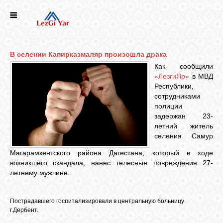
НОВОСТИ
В селении Капирказмаляр произошла драка
СЕЛА
Как сообщили
«ЛезгиЯр»
в МВД
Республики,
ИСТОРИЯ
сотрудниками
полиции
задержан 23-
КУЛЬТУРА
летний житель
селения Самур
Магарамкентского района Дагестана, который в ходе
ГОЛОС
ЛЕЗГИН
возникшего скандала, нанес телесные повреждения 27-
летнему мужчине.
НАРОДЫ
Пострадавшего госпитализировали в центральную больницу
г.Дербент.