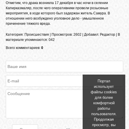
БИБЛИОТЕКА
Отметим, что драка возникла 17 декабря в час ночи в селении
Капирказмаляр, после чего оперативники провели розыскные
мероприятия, в ходе которого был задержан житель Самура. В
отношении него возбуждено уголовное дело - умышленное
ФОРУМ
причинение тяжкого вреда.
Категория
:
Происшествия
|
Просмотров
: 2602 |
Добавил
:
Редактор
|
В
ГОСТЕВАЯ
материале упоминаются
:
042
Всего комментариев:
0
О САЙТЕ
ФОТО
Портал
использует
ВИДЕО
файлы cookies
для более
комфортной
работы
МУЗЫКА
пользователя.
Продолжая
просмотр, вы
САЙТЫ