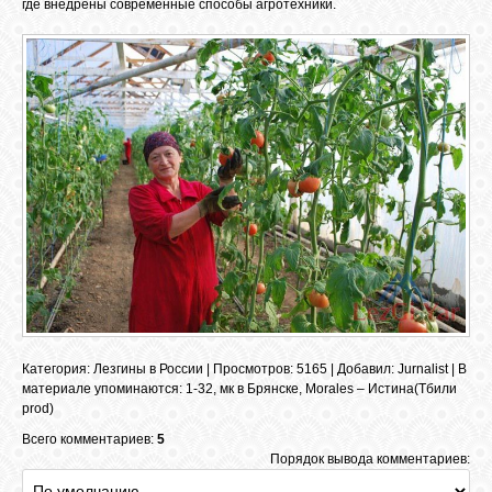
где внедрены современные способы агротехники.
ОБЪЯВЛЕНИЯ
ВОПРОСЫ /
ОТВЕТЫ
КОНТАКТЫ
ВХОД
Категория
:
Лезгины в России
|
Просмотров
: 5165 |
Добавил
:
Jurnalist
|
В
RSS
материале упоминаются
:
1-32
,
мк в Брянске
,
Morales – Истина(Тбили
prod)
Всего комментариев:
5
VK
Порядок вывода комментариев: