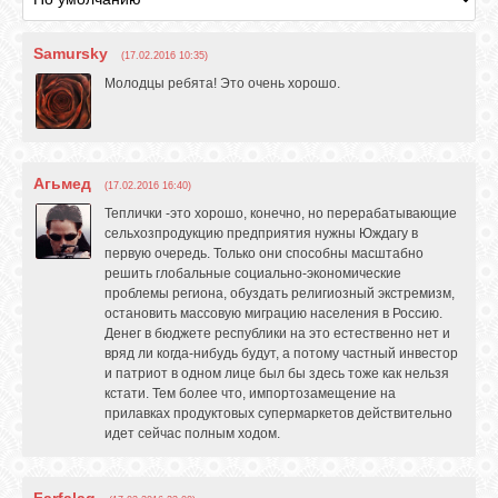
GOOGLE+
Samursky
(17.02.2016 10:35)
Молодцы ребята! Это очень хорошо.
TWITTER
FACEBOOK
Агьмед
(17.02.2016 16:40)
Теплички -это хорошо, конечно, но перерабатывающие
сельхозпродукцию предприятия нужны Юждагу в
первую очередь. Только они способны масштабно
решить глобальные социально-экономические
проблемы региона, обуздать религиозный экстремизм,
остановить массовую миграцию населения в Россию.
Денег в бюджете республики на это естественно нет и
вряд ли когда-нибудь будут, а потому частный инвестор
и патриот в одном лице был бы здесь тоже как нельзя
кстати. Тем более что, импортозамещение на
прилавках продуктовых супермаркетов действительно
идет сейчас полным ходом.
Farfalag