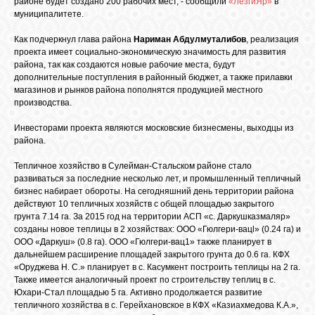
районе будет создано 200 рабочих мест, - сообщили
«ЛезгиЯр»
в
БИБЛИОТЕКА
муниципалитете.
Как подчеркнул глава района
Нариман Абдулмуталибов
, реализация
ФОРУМ
проекта имеет социально-экономическую значимость для развития
района, так как создаются новые рабочие места, будут
дополнительные поступления в районный бюджет, а также прилавки
магазинов и рынков района пополнятся продукцией местного
ГОСТЕВАЯ
производства.
Инвесторами проекта являются московские бизнесмены, выходцы из
О САЙТЕ
района.
Тепличное хозяйство в Сулейман-Стальском районе стало
развиваться за последние несколько лет, и промышленный тепличный
ФОТО
бизнес набирает обороты. На сегодняшний день территории района
действуют 10 тепличных хозяйств с общей площадью закрытого
грунта 7.14 га. За 2015 год на территории АСП «с. Даркушказмаляр»
ВИДЕО
созданы новое теплицы в 2 хозяйствах: ООО «Гюлгери-вацl» (0.24 га) и
ООО «Даркуш» (0.8 га). ООО «Гюлгери-вац1» также планирует в
дальнейшем расширение площадей закрытого грунта до 0.6 га. КФХ
«Оруджева Н. С.» планирует в с. Касумкент построить теплицы на 2 га.
МУЗЫКА
Также имеется аналогичный проект по строительству теплиц в с.
Юхари-Стал площадью 5 га. Активно продолжается развитие
тепличного хозяйства в с. Герейхановское в КФХ «Казиахмедова К.А.»,
САЙТЫ