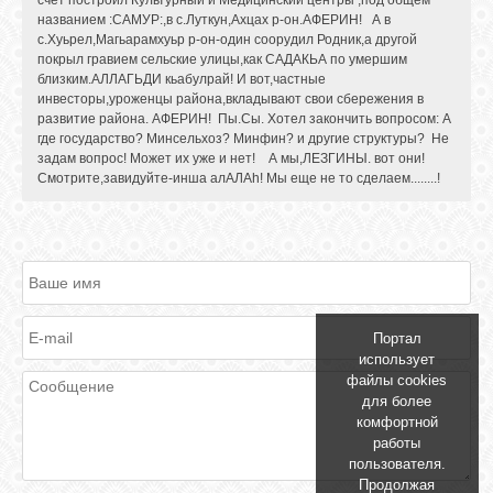
названием :САМУР:,в с.Луткун,Ахцах р-он.АФЕРИН! А в
с.Хуьрел,Магьарамхуьр р-он-один соорудил Родник,а другой
покрыл гравием сельские улицы,как САДАКЬА по умершим
близким.АЛЛАГЬДИ кьабулрай! И вот,частные
инвесторы,уроженцы района,вкладывают свои сбережения в
развитие района. АФЕРИН! Пы.Сы. Хотел закончить вопросом: А
где государство? Минсельхоз? Минфин? и другие структуры? Не
задам вопрос! Может их уже и нет! А мы,ЛЕЗГИНЫ. вот они!
Смотрите,завидуйте-инша алАЛAh! Мы еще не то сделаем........!
Портал
использует
файлы cookies
для более
комфортной
работы
пользователя.
Продолжая