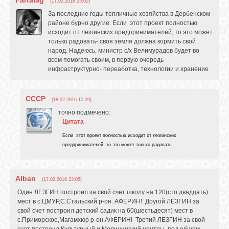
(17.02.2016 23:00)
За последние годы тепличные хозяйства в Дербенском
районе бурно другие. Если этот проект полностью
исходит от лезгинских предпринимателей, то это может
только радовать- своя земля должна кормить свой
народ. Надеюсь, министр с/х Велимурадов будет во
всем помогать своим, в первую очередь
инфраструктурно- переаботка, технологии и хранение
СССР
(18.02.2016 15:29)
точно подмечено:
Цитата
Если этот проект полностью исходит от лезгинских
предпринимателей, то это может только радовать
Alban
(17.02.2016 23:05)
Один ЛЕЗГИН построил за свой счет школу на 120(сто двадцать)
мест в с.ЦМУР,С.Стальский р-он. АФЕРИН! Другой ЛЕЗГИН за
свой счет построил детский садик на 60(шестьдесят) мест в
с.Приморское,Магамхюр р-он.АФЕРИН! Третий ЛЕЗГИН за свой
счет построил Культурный и Медицинский центры ,под общем