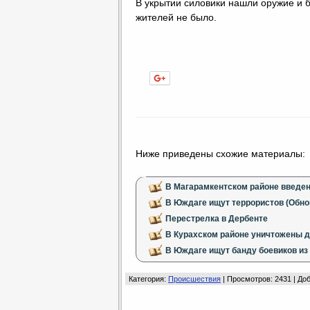
В укрытии силовики нашли оружие и 
жителей не было.
Нравится
Ниже приведены схожие материалы:
В Магарамкентском районе введен
В Юждаге ищут террористов (Обновл
Перестрелка в Дербенте
В Курахском районе уничтожены д
В Юждаге ищут банду боевиков из
Категория
:
Происшествия
|
Просмотров
: 2431 |
До