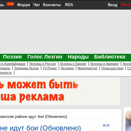
Рег
рь
|
Форум
|
Чат
|
Контакты
|
RSS
Вход
|
Поэзия
Голос Лезгин
Народы
Библиотека
|
|
|
|
ы в Азербайджане
Лезгины в России
Лезгины в Европе
Лезгины в Америке
Лезги
|
|
|
|
|
|
ериалы
Традиции Лезгин
TV-Радио
Лезгинка
Мероприятия
Происшествия
Сп
|
ельность
ранском районе идут бои (Обновлено)
не идут бои (Обновлено)
10:15