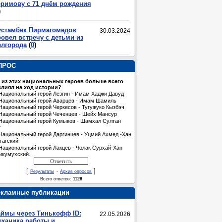
еримову с 71 днём рождения
)
устамбек Пирмагомедов
30.03.2024
овел встречу с детьми из
елгорода
(
0
)
ПРОС
 из этих национальных героев больше всего
лиял на ход истории?
Национальный герой Лезгин - Имам Хаджи Давуд
Национальный герой Аварцев - Имам Шамиль
Национальный герой Черкесов - Тугужуко Кызбэч
Национальный герой Чеченцев - Шейх Мансур
Национальный герой Кумыков - Шамхал Султан
т
Национальный герой Даргинцев - Уцмий Ахмед -Хан
тагский
Национальный герой Лакцев - Чолак Сурхай-Хан
икумухский.
[
·
]
Результаты
Архив опросов
Всего ответов:
1128
екламные публикации
аймы через Тинькофф ID:
22.05.2026
еханика работы и