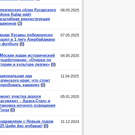
лезгинских сёлах Кусарского
08.05.2025
йона КцIар идёт
асштабная реконструкция
тадионов
(
3
)
ахдаг Кусары победоносно
07.05.2025
ышел в 1 лигу Азербайджана
о футболу
(
0
)
 Москве издан исторический
04.05.2025
етырёхтомник: «Очерки по
тории и культуре лезгин»
(
0
)
ациональная еда
11.04.2025
згинского края: что стоит
опробовать каждому
(
0
)
емонт участка дороги
05.01.2025
асумкент – Ашага-Стал» и
становка ночного освещения
Гогаз
(
0
)
оздравляем с Новым годом
31.12.2024
025 Цийи йис мубарак!
(
0
)