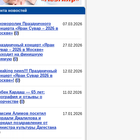
нта новостей
роморолик Праздничного
07.03.2026
нцерта «Яран Сувар – 2026 в
оскве»
(
0
)
раздничный концерт «Яран
27.02.2026
вар – 2026 в Москве»
ыходит на финишную
рямую
(
0
)
eaking news!!! Праздничный
12.02.2026
нцерт «Яран Сувар 2026 в
оскве»!
(
0
)
рбен Кардаш — 65 лет:
11.02.2026
иография и отзывы о
ворчестве
(
0
)
аксим Алимов посетил
17.01.2026
ердали Джалилова и
ередал поздравление от
инистра культуры Дагестана
)