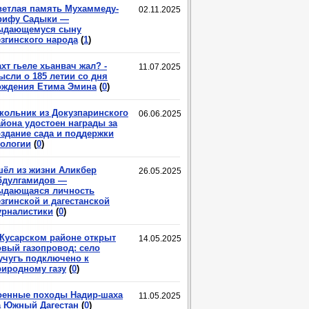
ветлая память Мухаммеду-
02.11.2025
рифу Садыки —
ыдающемуся сыну
езгинского народа
(
1
)
хт гьеле хьанвач жал? -
11.07.2025
ысли о 185 летии со дня
ождения Етима Эмина
(
0
)
кольник из Докузпаринского
06.06.2025
айона удостоен награды за
оздание сада и поддержки
кологии
(
0
)
шёл из жизни Аликбер
26.05.2025
бдулгамидов —
ыдающаяся личность
згинской и дагестанской
урналистики
(
0
)
 Кусарском районе открыт
14.05.2025
овый газопровод: село
учугъ подключено к
риродному газу
(
0
)
оенные походы Надир-шаха
11.05.2025
а Южный Дагестан
(
0
)