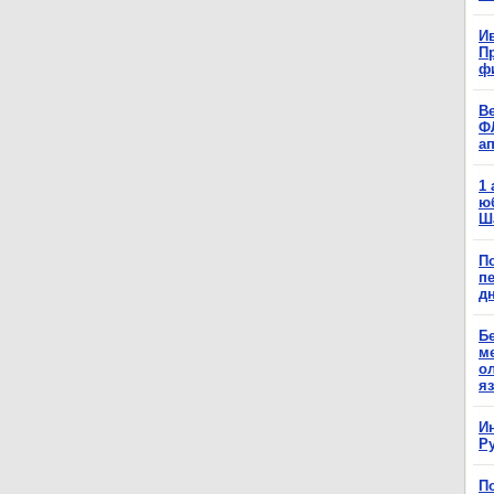
Ив
П
ф
В
Ф
а
1
ю
Ш
П
п
д
Б
м
о
я
И
Р
П