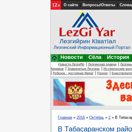
О сайте
|
Вопросы/Ответы
|
Слова
Лезгийрин КIватIал
Лезгинский Информационный Портал
Новости
Сёла
История
|
|
Новости ЛезгиЯр
Лезгинская правда
Лезгин
|
|
Керимов
Знаменитые Лезгины
Исторические мат
|
|
|
Ребенок - достояние Мира!
Разное
Благотворит
Главная
»
2016
»
Октябрь
»
2
» В Табаса
В Табасаранском райо