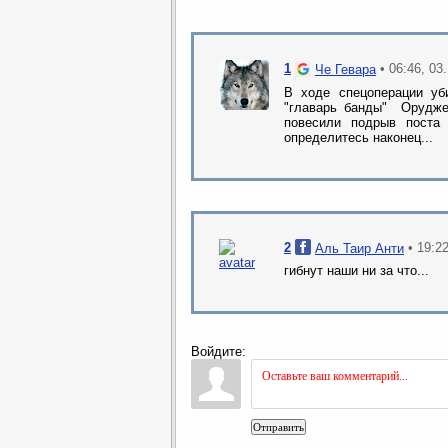
1
• 06:46, 03
Че Гевара
В ходе спецоперации уби
"главарь банды" Орудж
повесили подрыв поста
определитесь наконец...
2
• 19:2
Аль Таир Анти
гибнут наши ни за что...
Войдите:
Отправить