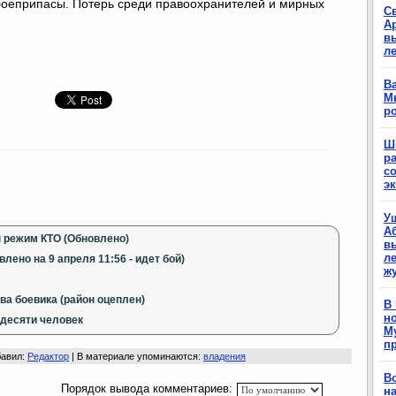
боеприпасы. Потерь среди правоохранителей и мирных
С
А
в
л
Ва
М
р
Ш
р
с
э
У
А
 режим КТО (Обновлено)
в
ле
ено на 9 апреля 11:56 - идет бой)
ж
ва боевика (район оцеплен)
В
н
 десяти человек
М
п
бавил
:
Редактор
|
В материале упоминаются
:
влaдeния
В
Порядок вывода комментариев:
н