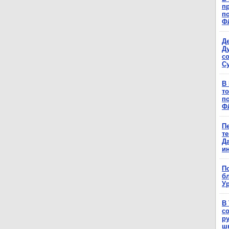
п
п
Ф
Д
Д
с
С
В
т
п
Ф
П
т
Д
и
П
б
Ур
В
с
р
ш