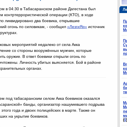
ом в 04:30 в Табасаранском районе Дагестана был
Ле
м контртеррористической операции (КТО), в ходе
ло ликвидировано два боевика, открывшие
П
ко
кий огонь по силовикам, - сообщил
«ЛезгиЯр»
источник
М
труктурах.
П
ковых мероприятий недалеко от села Акка
Су
в
ление со стороны вооружённых мужчин, которые
п
ить оружие. В ответ боевики открыли огонь по
ничтожены. Личность убитых выясняется. Бой в районе
Br
хранительных органах.
ко
М
А
б
т
ем под табасаранским селом Акка боевиков оказался
М
асаранской» банды, организатор нашумевшего подрыва
М
этого года и двоих полицейских в марте. Также он
п
м
ших на укрытие боевиков.
(
0