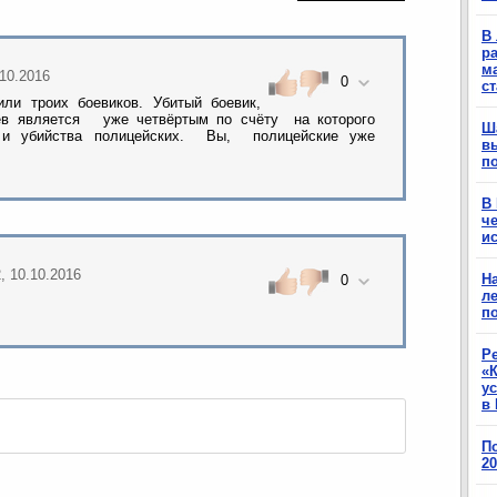
В 
ра
м
.10.2016
0
с
ли троих боевиков. Убитый боевик,
ев является уже четвёртым по счёту на которого
Ш
 и убийства полицейских. Вы, полицейские уже
в
п
В
ч
ис
2, 10.10.2016
Н
0
ле
п
Р
«К
у
в 
П
2