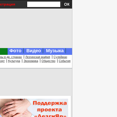
истрация
Фото
Видео
Музыка
|
|
ны в др. странах
Лезгинская мафия
Сулейман
|
|
|
|
орт
Культура
Экономика
Общество
События