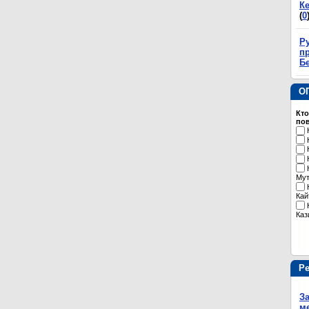
К
(
0
Р
пр
Б
О
Кто
пов
Му
Кай
Каз
Р
З
м