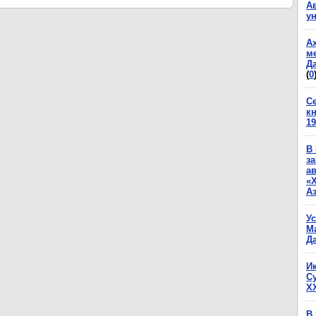
А
у
А
м
Да
(
0
С
к
19
В
з
а
«
А
У
М
Да
И
С
X
В