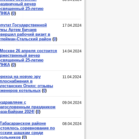
раздничный вечер
освященный 25-летию
ЛНКА
(
0
)
епутат Государственной
17.04.2024
умы Артем Бичаев
овершил рабочий визит в
улейман-Стальский район
(
0
)
 Москве 26 апреля состоится
14.04.2024
оржественный вечер
освященный 25-летию
ЛНКА
(
0
)
ереход на новую эру
11.04.2024
еплоснабжения в
агестанских Огнях: отзывы
нженеров котельных
(
0
)
оздравляем с
09.04.2024
лагословенным праздником
аза-Байрам 2024!
(
0
)
 Табасаранском районе
08.04.2024
остоялось соревнование по
усским шашкам среди
кольников
(
0
)