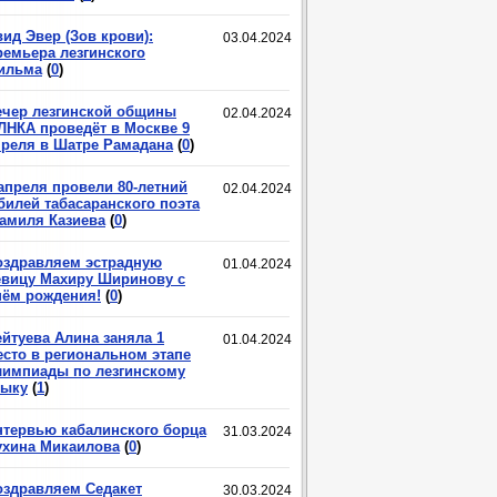
ид Эвер (Зов крови):
03.04.2024
ремьера лезгинского
ильма
(
0
)
ечер лезгинской общины
02.04.2024
ЛНКА проведёт в Москве 9
преля в Шатре Рамадана
(
0
)
 апреля провели 80-летний
02.04.2024
билей табасаранского поэта
амиля Казиева
(
0
)
оздравляем эстрадную
01.04.2024
евицу Махиру Ширинову с
нём рождения!
(
0
)
ейтуева Алина заняла 1
01.04.2024
есто в региональном этапе
лимпиады по лезгинскому
зыку
(
1
)
нтервью кабалинского борца
31.03.2024
ухина Микаилова
(
0
)
оздравляем Седакет
30.03.2024