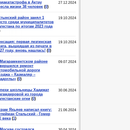
виакатастрофа в Актау
27.12.2024
несла жизни 38 человек
(
0
)
хтынский район занял 1
19.10.2024
есто среди муниципалитетов
гестана по итогам 2023 года
)
енсация: первая лезгинская
19.10.2024
нига, вышедшая из печати в
27 году, вновь нашлась!
(
0
)
 Магарамкентском районе
09.07.2024
авершился ремонт
втомобильной дороги
Ходжа – Казмаляр –
задоглы»
(
0
)
спехи школьницы Хадижат
30.06.2024
агамдеровой из города
гестанские огни
(
0
)
крам Яхьяев написал книгу:
21.06.2024
улейман Стальский - Гомер
X века
(
1
)
 Москве состоялся
30.04.2024