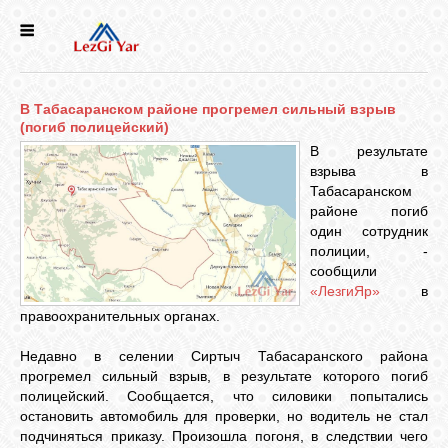
НОВОСТИ
В Табасаранском районе прогремел сильный взрыв
СЕЛА
(погиб полицейский)
В результате
взрыва в
ИСТОРИЯ
Табасаранском
районе погиб
один сотрудник
КУЛЬТУРА
полиции, -
сообщили
«ЛезгиЯр»
в
ГОЛОС
правоохранительных органах.
ЛЕЗГИН
Недавно в селении Сиртыч Табасаранского района
прогремел сильный взрыв, в результате которого погиб
НАРОДЫ
полицейский. Сообщается, что силовики попытались
остановить автомобиль для проверки, но водитель не стал
подчиняться приказу. Произошла погоня, в следствии чего