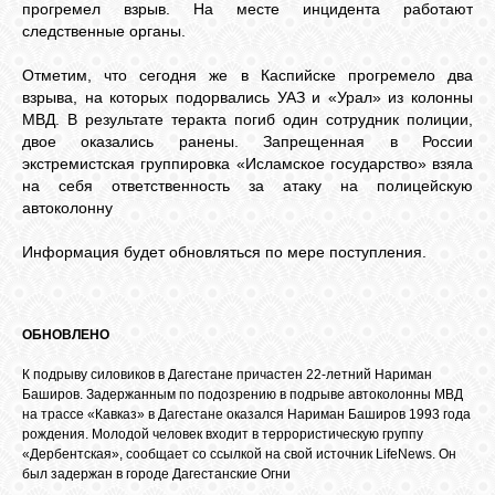
БИБЛИОТЕКА
прогремел взрыв. На месте инцидента работают
следственные органы.
ФОРУМ
Отметим, что сегодня же в Каспийске прогремело два
взрыва, на которых подорвались УАЗ и «Урал» из колонны
МВД. В результате теракта погиб один сотрудник полиции,
двое оказались ранены. Запрещенная в России
ГОСТЕВАЯ
экстремистская группировка «Исламское государство» взяла
на себя ответственность за атаку на полицейскую
автоколонну
О САЙТЕ
Информация будет обновляться по мере поступления.
ФОТО
ОБНОВЛЕНО
ВИДЕО
К подрыву силовиков в Дагестане причастен 22-летний Нариман
Баширов. Задержанным по подозрению в подрыве автоколонны МВД
на трассе «Кавказ» в Дагестане оказался Нариман Баширов 1993 года
МУЗЫКА
рождения. Молодой человек входит в террористическую группу
«Дербентская», сообщает со ссылкой на свой источник LifeNews. Он
был задержан в городе Дагестанские Огни
САЙТЫ