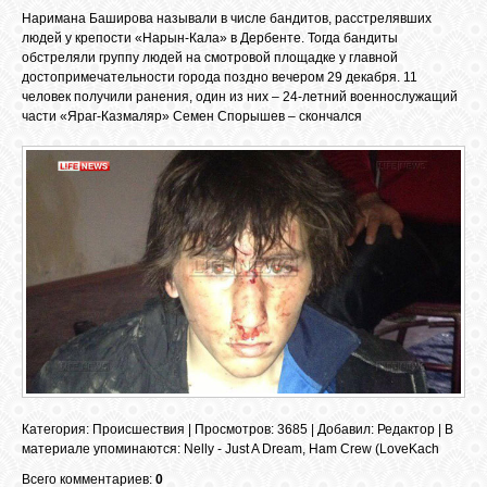
Наримана Баширова называли в числе бандитов, расстрелявших
людей у крепости «Нарын-Кала» в Дербенте. Тогда бандиты
обстреляли группу людей на смотровой площадке у главной
ОБЪЯВЛЕНИЯ
достопримечательности города поздно вечером 29 декабря. 11
человек получили ранения, один из них – 24-летний военнослужащий
части «Яраг-Казмаляр» Семен Спорышев – скончался
ВОПРОСЫ /
ОТВЕТЫ
КОНТАКТЫ
ВХОД
RSS
Категория
:
Происшествия
|
Просмотров
: 3685 |
Добавил
:
Редактор
|
В
VK
материале упоминаются
:
Nelly - Just A Dream
,
Ham Crew (LoveKach
Всего комментариев:
0