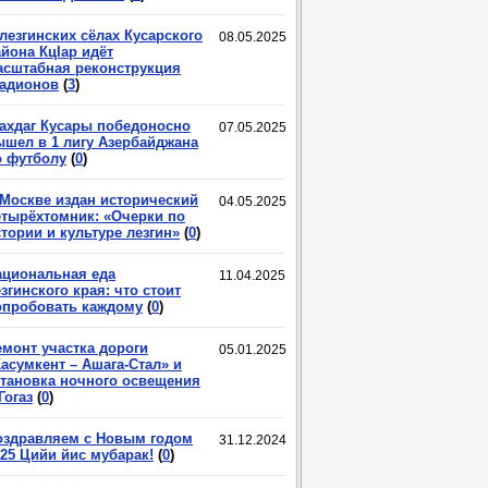
лезгинских сёлах Кусарского
08.05.2025
йона КцIар идёт
асштабная реконструкция
тадионов
(
3
)
ахдаг Кусары победоносно
07.05.2025
ышел в 1 лигу Азербайджана
о футболу
(
0
)
 Москве издан исторический
04.05.2025
етырёхтомник: «Очерки по
тории и культуре лезгин»
(
0
)
ациональная еда
11.04.2025
згинского края: что стоит
опробовать каждому
(
0
)
емонт участка дороги
05.01.2025
асумкент – Ашага-Стал» и
становка ночного освещения
Гогаз
(
0
)
оздравляем с Новым годом
31.12.2024
025 Цийи йис мубарак!
(
0
)