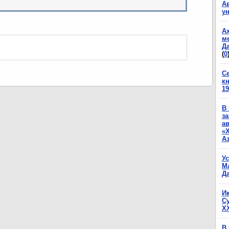
А
у
А
м
Да
(
0
С
к
19
В
з
а
«
А
У
М
Да
И
С
X
В