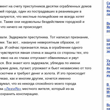
С
мент на счету преступников десятки ограбленных домов
А
в
лей города, один из пострадавших в реанимации в
л
алуются, что местные полицейские не всегда хотят
х. Также они недовольны бездействием городской и
Ва
что ничего не происходит.
М
р
зали. Задержали преступника. Тот написал признание,
Ш
ми. Так вот... накануне невероятным образом, от
р
да. И сейчас признается лишь в ограблении одного
с
э
 чувствуется явная спина и защита со стороны тех, кто
явно на их глазах отпускают обвиняемых и рвут
У
ься. Все знают кого задержали, ублюдка по имени
А
чужие дома, пугают, угрожают и бьют независимо от того
в
ле
скотчем и требуют денег и золота. И это происходит
ж
умаю, как и многим другим, хочется именно
думал, что из некогда спокойного моего города
В
н
ова
«ЛезгиЯр»
местного жителя, который из-за
М
сохранить конспирацию.
п
В
н