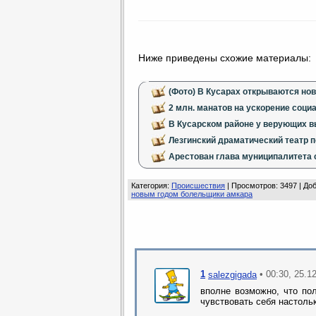
Ниже приведены схожие материалы:
(Фото) В Кусарах открываются но
2 млн. манатов на ускорение соци
В Кусарском районе у верующих 
Лезгинский драматический театр 
Арестован глава муниципалитета 
Категория
:
Происшествия
|
Просмотров
: 3497 |
До
новым годом болельщики амкара
1
• 00:30, 25.1
salezgigada
вполне возможно, что пол
чувствовать себя настоль