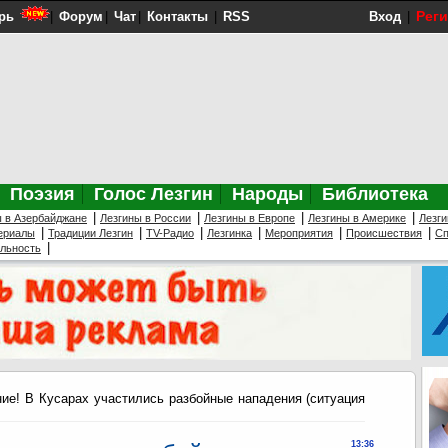
Рег
рь
|
Форум
|
Чат
|
Контакты
|
RSS
Вход
|
Поэзия
Голос Лезгин
Народы
Библиотека
|
|
|
|
ы в Азербайджане
Лезгины в России
Лезгины в Европе
Лезгины в Америке
Лезги
|
|
|
|
|
|
ериалы
Традиции Лезгин
TV-Радио
Лезгинка
Мероприятия
Происшествия
Сп
|
ельность
ие! В Кусарах участились разбойные нападения (ситуация
13:36