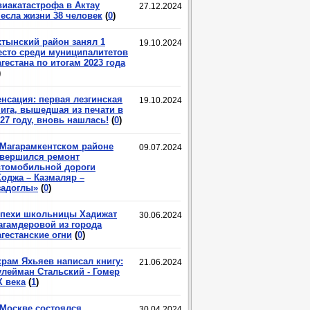
виакатастрофа в Актау
27.12.2024
несла жизни 38 человек
(
0
)
хтынский район занял 1
19.10.2024
есто среди муниципалитетов
гестана по итогам 2023 года
)
енсация: первая лезгинская
19.10.2024
нига, вышедшая из печати в
27 году, вновь нашлась!
(
0
)
 Магарамкентском районе
09.07.2024
авершился ремонт
втомобильной дороги
Ходжа – Казмаляр –
задоглы»
(
0
)
спехи школьницы Хадижат
30.06.2024
агамдеровой из города
гестанские огни
(
0
)
крам Яхьяев написал книгу:
21.06.2024
улейман Стальский - Гомер
X века
(
1
)
 Москве состоялся
30.04.2024