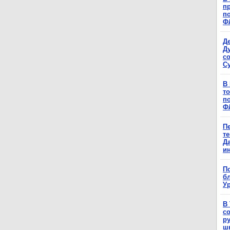
п
п
Ф
Д
Д
с
С
В
т
п
Ф
П
т
Д
и
П
б
Ур
В
с
р
ш