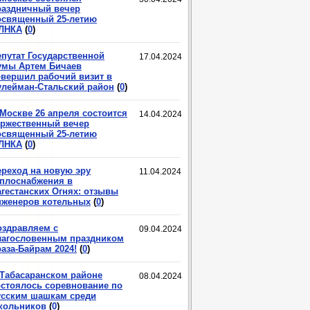
раздничный вечер
освященный 25-летию
ЛНКА
(
0
)
епутат Государственной
17.04.2024
умы Артем Бичаев
овершил рабочий визит в
улейман-Стальский район
(
0
)
 Москве 26 апреля состоится
14.04.2024
оржественный вечер
освященный 25-летию
ЛНКА
(
0
)
ереход на новую эру
11.04.2024
еплоснабжения в
агестанских Огнях: отзывы
нженеров котельных
(
0
)
оздравляем с
09.04.2024
лагословенным праздником
аза-Байрам 2024!
(
0
)
 Табасаранском районе
08.04.2024
остоялось соревнование по
усским шашкам среди
кольников
(
0
)