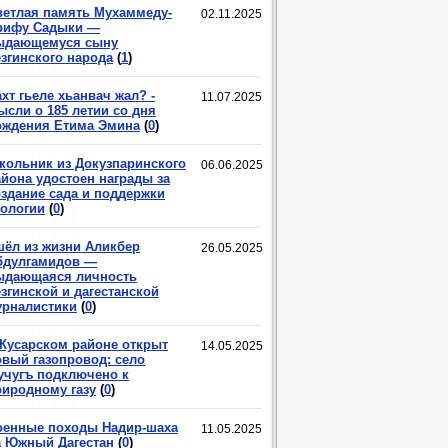
ветлая память Мухаммеду-
02.11.2025
рифу Садыки —
ыдающемуся сыну
езгинского народа
(
1
)
хт гьеле хьанвач жал? -
11.07.2025
ысли о 185 летии со дня
ождения Етима Эмина
(
0
)
кольник из Докузпаринского
06.06.2025
айона удостоен награды за
оздание сада и поддержки
кологии
(
0
)
шёл из жизни Аликбер
26.05.2025
бдулгамидов —
ыдающаяся личность
згинской и дагестанской
урналистики
(
0
)
 Кусарском районе открыт
14.05.2025
овый газопровод: село
учугъ подключено к
риродному газу
(
0
)
оенные походы Надир-шаха
11.05.2025
а Южный Дагестан
(
0
)