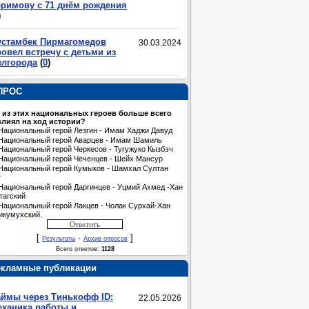
еримову с 71 днём рождения
)
устамбек Пирмагомедов
30.03.2024
овел встречу с детьми из
елгорода
(
0
)
ПРОС
 из этих национальных героев больше всего
лиял на ход истории?
Национальный герой Лезгин - Имам Хаджи Давуд
Национальный герой Аварцев - Имам Шамиль
Национальный герой Черкесов - Тугужуко Кызбэч
Национальный герой Чеченцев - Шейх Мансур
Национальный герой Кумыков - Шамхал Султан
т
Национальный герой Даргинцев - Уцмий Ахмед -Хан
тагский
Национальный герой Лакцев - Чолак Сурхай-Хан
икумухский.
[
·
]
Результаты
Архив опросов
Всего ответов:
1128
екламные публикации
аймы через Тинькофф ID:
22.05.2026
еханика работы и