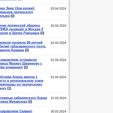
ид Эвер (Зов крови):
03.04.2024
ремьера лезгинского
ильма
(
0
)
ечер лезгинской общины
02.04.2024
ЛНКА проведёт в Москве 9
преля в Шатре Рамадана
(
0
)
 апреля провели 80-летний
02.04.2024
билей табасаранского поэта
амиля Казиева
(
0
)
оздравляем эстрадную
01.04.2024
евицу Махиру Ширинову с
нём рождения!
(
0
)
ейтуева Алина заняла 1
01.04.2024
есто в региональном этапе
лимпиады по лезгинскому
зыку
(
1
)
нтервью кабалинского борца
31.03.2024
ухина Микаилова
(
0
)
оздравляем Седакет
30.03.2024