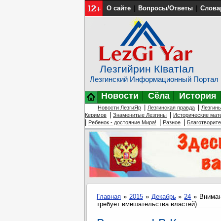
О сайте
|
Вопросы/Ответы
|
Слова
Лезгийрин КIватIал
Лезгинский Информационный Портал
Новости
Сёла
История
|
|
Новости ЛезгиЯр
Лезгинская правда
Лезгин
|
|
Керимов
Знаменитые Лезгины
Исторические мат
|
|
|
Ребенок - достояние Мира!
Разное
Благотворит
Главная
»
2015
»
Декабрь
»
24
» Вниман
требует вмешательства властей)