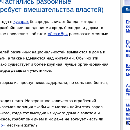
участились разбойные
требует вмешательства властей)
Ле
 года в
Кусарах
беспредельничает банда, которая
П
ко
разбойными нападениями средь бело дня и держит в
М
ное население - об этом
«ЛезгиЯр»
рассказали местные
П
Су
в
телей различных национальностей врываются в дома и
п
ьги, а также издеваются над жителями. Обычно эти
ако существует и более крупная, лучше организованная
Br
рядка двадцати участников.
ко
М
верых из преступников задержали, но сельчане боятся,
А
б
т
ходит нечто. Невероятное количество ограблений
М
ываемая полиция якобы «не могла» найти этих воров...
М
кого, когда тот выходил из чужого дома с золотом и
п
м
сное, грабят они днем и их даже не волнует - есть ли
(
0
Яр»
местный житель.