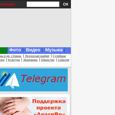
истрация
Фото
Видео
Музыка
|
|
ны в др. странах
Лезгинская мафия
Сулейман
|
|
|
|
орт
Культура
Экономика
Общество
События