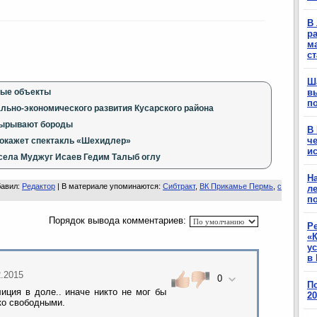
В 
ра
м
с
Ш
вые объекты
в
п
ально-экономического развития Кусарского района
вырывают бороды
В
ч
покажет спектакль «Шехидлер»
ис
села Муджуг Исаев Гедим Талыб оглу
Н
бавил
:
Редактор
|
В материале упоминаются
:
Сибтракт
,
ВК Прикамье Пермь
,
с
ле
п
Порядок вывода комментариев:
Р
«К
у
в 
2.2015
0
П
иция в доле.. иначе никто не мог бы
2
ко свободными.