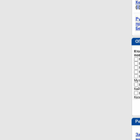
К
(
0
Р
пр
Б
О
Кто
пов
Му
Кай
Каз
Р
З
м