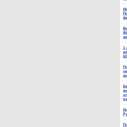
Ив
П
ф
В
Ф
а
1
ю
Ш
П
п
д
Б
м
о
я
И
Р
П