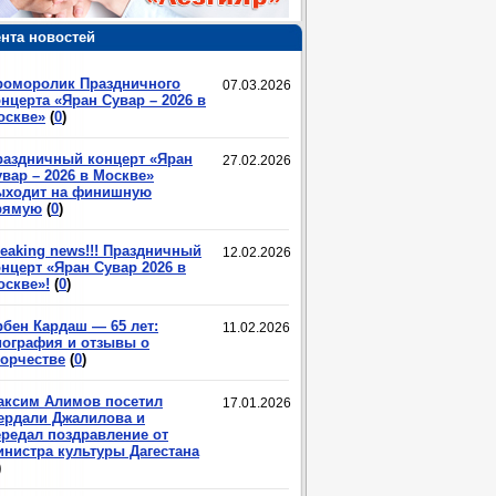
нта новостей
роморолик Праздничного
07.03.2026
нцерта «Яран Сувар – 2026 в
оскве»
(
0
)
раздничный концерт «Яран
27.02.2026
вар – 2026 в Москве»
ыходит на финишную
рямую
(
0
)
eaking news!!! Праздничный
12.02.2026
нцерт «Яран Сувар 2026 в
оскве»!
(
0
)
рбен Кардаш — 65 лет:
11.02.2026
иография и отзывы о
ворчестве
(
0
)
аксим Алимов посетил
17.01.2026
ердали Джалилова и
ередал поздравление от
инистра культуры Дагестана
)