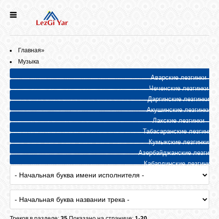
НОВОСТИ
Главная
»
СЕЛА
Музыка
Аварские лезгинки
Чеченские лезгинки
ИСТОРИЯ
Даргинские лезгинки
Акушинские лезгинки
КУЛЬТУРА
Лакские лезгинки
Табасаранские лезгинки
Кумыкские лезгинки
ГОЛОС
Азербайджанские лезгинки
ЛЕЗГИН
Кабардинские лезгинки
НАРОДЫ
Треков в разделе:
35
Показано на странице:
1-20