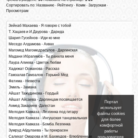
БИБЛИОТЕКА
Сортировать по:
Названию
·
Рейтингу
·
Комм
·
Загрузкам
·
Просмотрам
ФОРУМ
Зейнаб Махаева - Я говорю с тобой
Т. Хацаев и И.Даурова - Дарида
3113 |
5217 | 320 kbps, 10.14 Mb
Шарип Гусейнов - Иди ко мне
1971 |
4894 | 320 kbps, 6.05 Mb
ГОСТЕВАЯ
Меседо Алдамова - Ахвах
1971 |
3236 | 320 kbps, 9.76 Mb
Магомед Магомедрасулов - Даргинская
1678 |
5407 | 320 kbps, 8.34 Mb
Мадани Ибрагимов - Ты ранила меня
1451 |
4359 | 320 kbps, 11.41 Mb
О САЙТЕ
Лаура Алиева - Цветок Любви
1331 |
3924 | 320 kbps, 11.55 Mb
Хадижат Османова - Рассказ
1507 |
3049 | 320 kbps, 7.29 Mb
Гамзалав Гамзалов - Горький Мед
1182 |
3733 | 320 kbps, 7.16 Mb
ФОТО
Фатима - Невеста
1213 |
2652 | 320 kbps, 10.16 Mb
Эмиль - Замана
1649 |
3997 | 320 kbps, 13.12 Mb
Айшат Тажудинова - Гордый
1447 |
4762 | 320 kbps, 10.57 Mb
ВИДЕО
Айшат Айсаева - Даргинцам посвящается
1225 |
2447 | 320 kbps, 10.82 Mb
Портал
Ахмед Закариев -Дагестан
949 |
3663 | 320 kbps, 6.95 Mb
использует
Мелодия Кавказа - Лезгинка под гитару
1220 |
5778 | 320 kbps, 10.19 Mb
файлы cookies
МУЗЫКА
Мелодия Кавказа - Ингушская танцевальная
3230 |
9214 | 320 kbps, 7.36 Mb
для более
Мелодия Кавказа - Бомба Лезгинка
2289 |
6306 | 320 kbps, 6.45 Mb
комфортной
Зумруд Абдулаева - Ты прекрасен
5074 |
24603 | 320 kbps, 5.69 Mb
работы
Салихат Омарова и М. Бахмудов - Влюбленные
1646 |
3707 | 320 kbps, 12.17 Mb
пользователя.
САЙТЫ