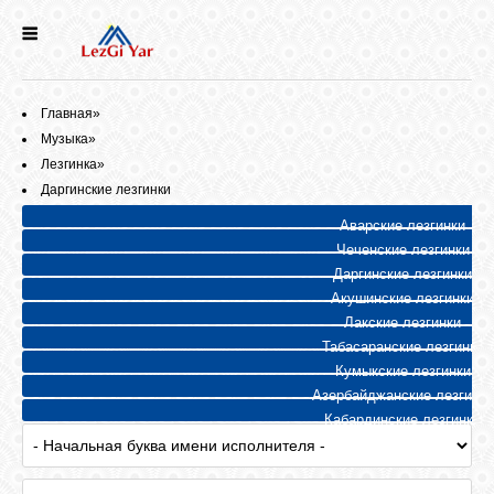
НОВОСТИ
Главная
»
СЕЛА
Музыка
»
Лезгинка
»
Даргинские лезгинки
ИСТОРИЯ
Аварские лезгинки
Чеченские лезгинки
КУЛЬТУРА
Даргинские лезгинки
Акушинские лезгинки
Лакские лезгинки
ГОЛОС
Табасаранские лезгинки
ЛЕЗГИН
Кумыкские лезгинки
Азербайджанские лезгинки
Кабардинские лезгинки
НАРОДЫ