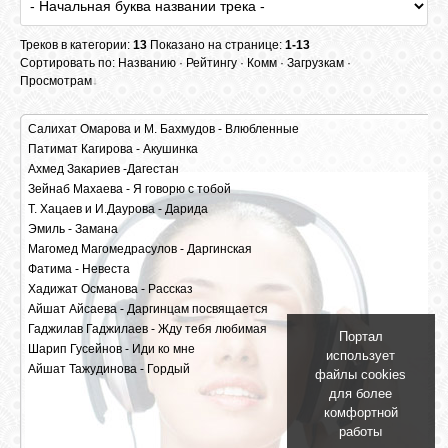
БИБЛИОТЕКА
Треков в категории:
13
Показано на странице:
1-13
Сортировать по:
Названию
·
Рейтингу
·
Комм
·
Загрузкам
·
ФОРУМ
Просмотрам
ГОСТЕВАЯ
Салихат Омарова и М. Бахмудов - Влюбленные
Патимат Кагирова - Акушинка
1064 |
9325 | 320 kbps, 11.81 Mb
Ахмед Закариев -Дагестан
1511 |
5837 | 320 kbps, 10.18 Mb
Зейнаб Махаева - Я говорю с тобой
1221 |
5779 | 320 kbps, 10.19 Mb
О САЙТЕ
Т. Хацаев и И.Даурова - Дарида
3113 |
5217 | 320 kbps, 10.14 Mb
Эмиль - Замана
1971 |
4895 | 320 kbps, 6.05 Mb
Магомед Магомедрасулов - Даргинская
1447 |
4763 | 320 kbps, 10.57 Mb
ФОТО
Фатима - Невеста
1451 |
4360 | 320 kbps, 11.41 Mb
Хадижат Османова - Рассказ
1649 |
3998 | 320 kbps, 13.12 Mb
Айшат Айсаева - Даргинцам посвящается
1182 |
3733 | 320 kbps, 7.16 Mb
ВИДЕО
Гаджилав Гаджилаев - Жду тебя любимая
949 |
3663 | 320 kbps, 6.95 Mb
Портал
Шарип Гусейнов - Иди ко мне
1106 |
3626 | 320 kbps, 6.35 Mb
использует
Айшат Тажудинова - Гордый
1971 |
3236 | 320 kbps, 9.76 Mb
файлы cookies
МУЗЫКА
1225 |
2447 | 320 kbps, 10.82 Mb
для более
комфортной
работы
САЙТЫ