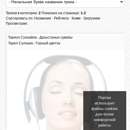
БИБЛИОТЕКА
Треков в категории:
2
Показано на странице:
1-2
Сортировать по:
Названию
·
Рейтингу
·
Комм
·
Загрузкам
·
ФОРУМ
Просмотрам
ГОСТЕВАЯ
Тариэл Сулхайев - Дагыстанын сувабы
Тарел Сулхаев - Горный цветок
925 |
2080 | 320 kbps, 8.65 Mb
888 |
1751 | 320 kbps, 9.75 Mb
О САЙТЕ
ФОТО
ВИДЕО
Портал
использует
файлы cookies
МУЗЫКА
для более
комфортной
работы
САЙТЫ