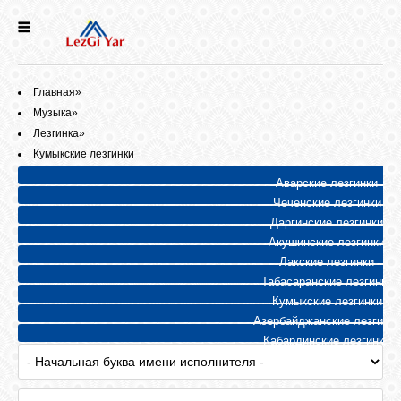
НОВОСТИ
Главная
»
СЕЛА
Музыка
»
Лезгинка
»
Кумыкские лезгинки
ИСТОРИЯ
Аварские лезгинки
Чеченские лезгинки
КУЛЬТУРА
Даргинские лезгинки
Акушинские лезгинки
Лакские лезгинки
ГОЛОС
Табасаранские лезгинки
ЛЕЗГИН
Кумыкские лезгинки
Азербайджанские лезгинки
Кабардинские лезгинки
НАРОДЫ