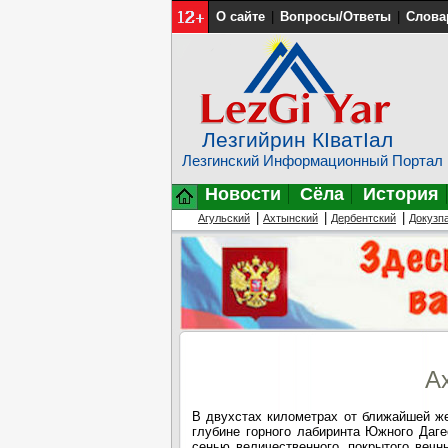
О сайте
|
Вопросы/Ответы
|
Слова
Лезгийрин КIватIал
Лезгинский Информационный Портал
Новости
Сёла
История
|
|
|
Агульский
Ахтынский
Дербентский
Докузп
А
В двухстах километрах от ближайшей же
глубине горного лабиринта Южного Даге
сенью величественного, покрытого вечн