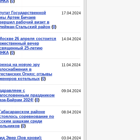
ЛНКА
(
0
)
путат Государственной
17.04.2024
мы Артем Бичаев
вершил рабочий визит в
лейман-Стальский район
(
0
)
Москве 26 апреля состоится
14.04.2024
ржественный вечер
священный 25-летию
ЛНКА
(
0
)
реход на новую эру
11.04.2024
плоснабжения в
гестанских Огнях: отзывы
женеров котельных
(
0
)
здравляем с
09.04.2024
агословенным праздником
аза-Байрам 2024!
(
0
)
Табасаранском районе
08.04.2024
стоялось соревнование по
сским шашкам среди
ольников
(
0
)
ид Эвер (Зов крови):
03.04.2024