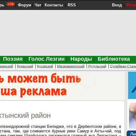
Рег
рь
|
Форум
|
Чат
|
Контакты
|
RSS
Вход
|
Поэзия
Голос Лезгин
Народы
Библиотека
|
|
|
|
|
аринский
Курахский
Кусарский
Магарамкентский
Рутульский
Сулейман-Стал
хтынский район
лезнодорожной станции Белиджи, что в Дербентском районе, в
стана, там, где сливаются бурные реки Самур и Ахты-чай, под
Ле
ыми снегами Шалбуздага раскинулся главный аул Лезгистана –