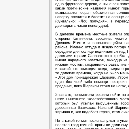
одно фруктовое дерево, а ныне вся пол
какие поэтические названия имеют гор
возвышается серая, обожженная солнцем
наверху лоснится и блестит на солнце ло
(буквально: «Лоб полудня», в перево
двенадцать часов пополудни).
В далекие времена местные жители оп
стороны Китин-кила, вершины, чем-т
Древнем Египте и возвышающейся напр
района. Именно оттуда в ясную погоду
середине дня солнце поднимается над Н
далекими горами Салаватского хребта.
имени народного богатыря, выходца из
нижним мостом, сохранились развалины 
и всякий, кто приходил сюда, видел огр
те далекие времена, когда не было маш
«Этот дом принадлежал Шарвили. Утром 
один без чьей-либо помощи построил 
предание, пока Шарвили стоял на ногах, 
Зная это, неприятели решили пойти на 
ниже нынешнего железобетонного мост
который был усыпан высушенным горох
деревянных башмаках. Наивный Шарвили
хирмана и, как подобает герою, стал лих
Но в какой-то миг поскользнулся и упа
полетел град камней; враги не дали ему