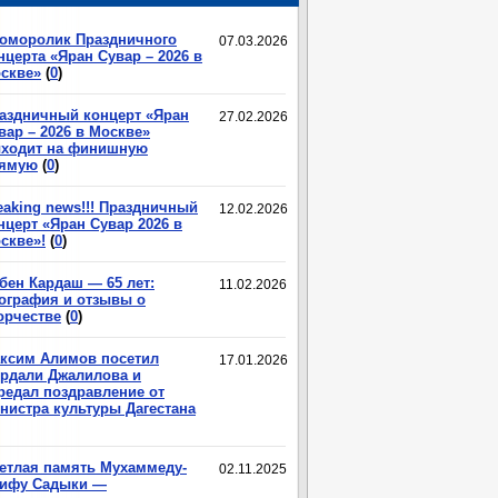
оморолик Праздничного
07.03.2026
нцерта «Яран Сувар – 2026 в
скве»
(
0
)
аздничный концерт «Яран
27.02.2026
вар – 2026 в Москве»
ходит на финишную
ямую
(
0
)
eaking news!!! Праздничный
12.02.2026
нцерт «Яран Сувар 2026 в
скве»!
(
0
)
бен Кардаш — 65 лет:
11.02.2026
ография и отзывы о
орчестве
(
0
)
ксим Алимов посетил
17.01.2026
рдали Джалилова и
редал поздравление от
нистра культуры Дагестана
етлая память Мухаммеду-
02.11.2025
ифу Садыки —