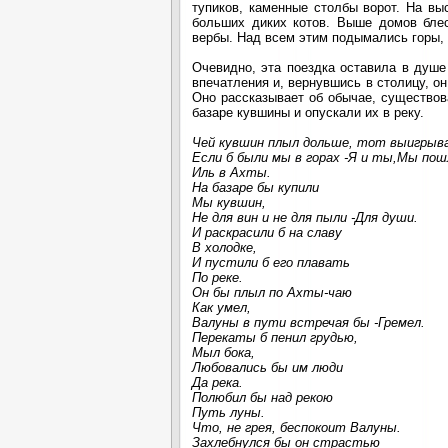
тупиков, каменные столбы ворот. На вы
больших диких котов. Выше домов блес
вербы. Над всем этим подымались горы, 
Очевидно, эта поездка оставила в душе
впечатления и, вернувшись в столицу, о
Оно рассказывает об обычае, существов
базаре кувшины и опускали их в реку.
Чей кувшин плыл дольше, тот выигрыва
Если б были мы в горах -Я и ты,Мы пош
Иль в Ахты.
На базаре бы купили
Мы кувшин,
Не для вин и не для пыли -Для души.
И раскрасили б на славу
В холодке,
И пустили б его плавать
По реке.
Он бы плыл по Ахты-чаю
Как умел,
Валуны в пути встречая бы -Гремел.
Перекаты б пенил грудью,
Мыл бока,
Любовались бы им люди
Да река.
Полюбил бы над рекою
Путь луны.
Что, не грея, беспокоит Валуны.
Захлебнулся бы он страстью