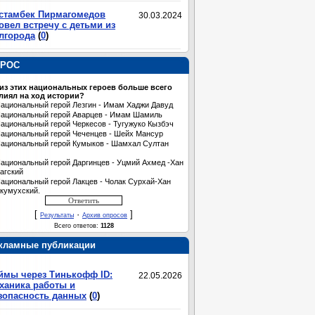
стамбек Пирмагомедов
30.03.2024
овел встречу с детьми из
лгорода
(
0
)
РОС
 из этих национальных героев больше всего
лиял на ход истории?
ациональный герой Лезгин - Имам Хаджи Давуд
ациональный герой Аварцев - Имам Шамиль
ациональный герой Черкесов - Тугужуко Кызбэч
ациональный герой Чеченцев - Шейх Мансур
ациональный герой Кумыков - Шамхал Султан
ациональный герой Даргинцев - Уцмий Ахмед -Хан
агский
ациональный герой Лакцев - Чолак Сурхай-Хан
кумухский.
[
·
]
Результаты
Архив опросов
Всего ответов:
1128
кламные публикации
ймы через Тинькофф ID:
22.05.2026
ханика работы и
зопасность данных
(
0
)