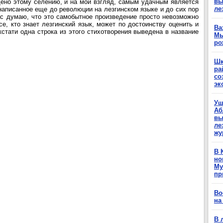
вы
ено этому селению, и на мой взгляд, самым удачным является
ле
написанное еще до революции на лезгинском языке и до сих пор
ас думаю, что это самобытное произведение просто невозможно
се, кто знает лезгинский язык, может по достоинству оценить и
Ва
стати одна строка из этого стихотворения выведена в название
Мы
ро
Шк
ра
со
эк
Уш
Аб
вы
ле
жу
В 
но
Му
пр
Во
на
В 