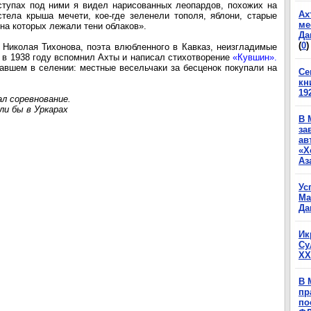
ступах под ними я видел нарисованных леопардов, похожих на
Ах
тела крыша мечети, кое-где зеленели тополя, яблони, старые
ме
на которых лежали тени облаков».
Да
(
0
)
 Николая Тихонова, поэта влюбленного в Кавказ, неизгладимые
н в 1938 году вспомнил Ахты и написал стихотворение
«Кувшин».
авшем в селении: местные весельчаки за бесценок покупали на
Се
кн
19
л соревнование.
ли бы в Уркарах
В 
за
ав
«Х
Аз
Ус
Ма
Да
Ик
Су
XX
В 
пр
по