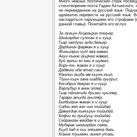
Много нежных поэтических строк посвящ
стихотворение поэта Гаджи Ахтынского, 
не переведенное на русский язык. Подч
адекватно перевести на русский язык. В
насладиться чарующими его строфами (к
данной главы). Почитайте его вслух:
За лугьун Ахцегьрин тегьер,
Шегьердин султан я и хуьр,
Гьар затIуни гуда бегьер,
Дердинин фарман я и хуьр.
Жигьилриз хупI ава камал,
Акуи къене гуьрчег жамал,
Буй яргъи яз юкь я шумал,
Вири юн, жаван я и хуьр.
Дадмиш ида атай саил.
КIвализ гьида ам къуна гъил,
ТIуьн-хъун гана шадда гуьгуьл,
Кесибриз девран я и хуьр.
Варлубур я анин эллер,
Гьар патахъди дуьзеи чуьллер,
Тарари акъуда гуьллер,
Билбилрин макан я и хуьр.
Садни жеч ваз чин тийидай,
Дамахдив къекъуьн тийидай.
Кефчи яз луькIуьy тийидай.
Сейранган майдан я и хуьр
Мубарак шегьердин саягь.
Кьуд пад я хьи элкъвена багь,
КIаник туьквен, винел утагь.