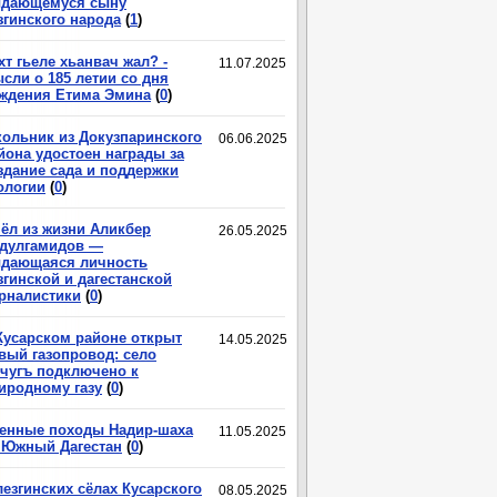
дающемуся сыну
згинского народа
(
1
)
хт гьеле хьанвач жал? -
11.07.2025
сли о 185 летии со дня
ждения Етима Эмина
(
0
)
ольник из Докузпаринского
06.06.2025
йона удостоен награды за
здание сада и поддержки
ологии
(
0
)
ёл из жизни Аликбер
26.05.2025
дулгамидов —
дающаяся личность
згинской и дагестанской
рналистики
(
0
)
Кусарском районе открыт
14.05.2025
вый газопровод: село
чугъ подключено к
иродному газу
(
0
)
енные походы Надир-шаха
11.05.2025
 Южный Дагестан
(
0
)
лезгинских сёлах Кусарского
08.05.2025