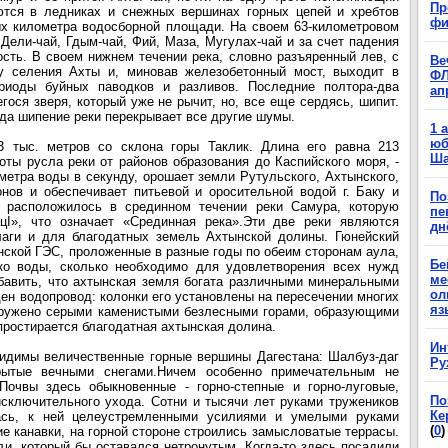
Пр
яются в ледниках и снежных вершинах горных цепей и хребтов
фи
ых километра водосборной площади. На своем 63-километровом
 Дели-чай, Гдым-чай, Фий, Маза, Мугулах-чай и за счет падения
ость. В своем нижнем течении река, словно разъяренный лев, с
Ве
у селения Ахты и, миновав железобетонный мост, выходит в
ФЛ
риоды буйных паводков и разливов. Последние полтора-два
ап
ося зверя, который уже не рычит, но, все еще сердясь, шипит.
гда шипение реки перекрывает все другие шумы.
1 
юб
 тыс. метров со склона горы Таклик. Длина его равна 213
Ша
оты русла реки от районов образования до Каспийского моря, -
ометра воды в секунду, орошает земли Рутульского, Ахтынского,
онов и обеспечивает питьевой и оросительной водой г. Баку и
По
 расположилось в срединном течении реки Самура, которую
пе
I», что означает «Срединная река».Эти две реки являются
дн
лаги и для благодатных земель Ахтынской долины. Гюнейский
нской ГЭС, проложенные в разные годы по обеим сторонам аула,
Бе
ько воды, сколько необходимо для удовлетворения всех нужд
ме
бавить, что ахтынская земля богата различными минеральными
ол
ен водопровод: колонки его установлены на пересечении многих
яз
окружено серыми каменистыми безлесными горами, образующими
 простирается благодатная ахтынская долина.
Ин
идимы величественные горные вершины Дагестана: Шалбуз-даг
Ру
крытые вечными снегами.Ничем особенно примечательным не
Почвы здесь обыкновенные - горно-степные и горно-луговые,
По
исключительного ухода. Сотни и тысячи лет руками тружеников
Ке
лась, к ней целеустремленными усилиями и умелыми руками
(
0
)
е канавки, на горной стороне строились замысловатые террасы.
ли, который бы оставался нетронутым. Когда-то здесь посадили