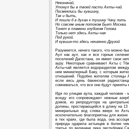
Невзначай,
Утонул бы в твоей пасти Ахты-чай.
Посмеялись бы кувшину,
Так и быть,
И пошли б в духан к тушину Чачу пить
Но совсем иным потоком Бьет Москва.
Тонет в пламени глубоком Голова
Только нет здесь Ахты-чая
Под рукой.
И кувшин-то здесь нечаянно Другой
Разумеется, ничего такого, что можно бы
Аул как аул, как и все горные селен
поселений Дагестана, он имеет свои не
ауру. Некоторые сравнивают Ахты с Тби
Ахты-чай является водоразделом между 
нем миниатюрный Баку, с которым жите
отношений. Подобно жителям столицы 
если весь день бакинская радиостанц
сомневаться, что все они будут приняты
Идя по улицам аула, каждый человек - 
всюду его сопровождают нежные азерб
домов, из репродуктора на центральн
долины, простирающейся в длину на 13 
минеральных вод слева вверх по Ахты
исключительно благоприятны для жизни 
в тех краях, где была вода, она ассоц
природа одарила ахтынцев в более чем
третье по величине река республики С