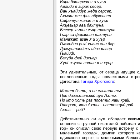
Вири батарган я и чуьр
Авайди я зирик сесер.
Ван хъайибур жеда серсер,
Ахмиш жез физ абукевсер.
Сифетул жанан я и хуьр
Ахцегьар ава бахтуна,
Беглер хьтин гьар тахтуна.
Гьар са ферзинин вахтуна.
Манажат азан я и хуьр
Гьажидин рикI хьана хьи дар.
Дагьустандихь ийиз ялвар.
Гьайиф.
Бакуда фей йикъар.
ХупI гьузел ватан я и хуьр.
Эти удивительные, от сердца идущие с
послевоенные годы прелестными стро
Дагестана
Тагира Хрюгского
:
Может быть, и не слышал ты
Про дагестанский аул Ахты.
Но кто хоть раз посетил наш край.
Говорит, что Ахты - настоящий рай.
Ахты – рай
?
Действительно ли аул обладает каким
селении с группой писателей побывал и
гор» он описал свою первую встречу с
маленький городок, домики которого к
одинаково серые, с маленькими балко