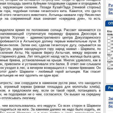
езная площадь занята буйными плодовыми садами и огородами.А
Ру
ы, окружающие селение. Позади Кузай-Пада (теневой стороны)
пр
 гора, подобная голове гигантского кита. Кажется, что где-то
Бе
б этого гигантского животного. Ахтынцы назвали гору Нисин-пел
де на современный язык означает «середина дня», то есть
ОП
ределяли время по положению солнца. Рассвет начинается со
Кто
о напоминающей ступенчатую пирамиду фараона Джоссера в
пов
отив Усухчая - административного центра Докузпаринского
Н
 пробиваются в Ахтынскую долину первые живительные лучи. В
Н
Н
исин-пелом. Затем оно, сделав гигантскую дугу, скрывается за
Н
 Другую, рядом находящуюся гору народ назвал - Шарвили, по
Н
 селения Ахты. На правом берегу Ахты-чая, между верхним и
Мут
старинного дома. Лет пятьдесят назад часть жилища была цела,
Н
омные бревна, установленные на крыше. Многих удивляло, как в
Кайт
ин, привозили и устанавливали эти балки. В ответ они слышали
Н
он уходил в лес, а вечером возвращался с такими бревнами. Он
Кази
этот дом!» Шарвили - любимый герой ахтынцев. Как гласит
ахтынцев не мог одолеть ни один враг.
хитрость: они соорудили в каменном русле реки, что находится
а, огромный хирман (ровная площадка для молотьбы хлеба),
Ре
ом, и предложили ему, если он такой герой, потанцевать в
, не подозревая ни о чем, согласился. Он вышел на середину
о отплясывать лезгинку.
За
ме
л, чем воспользовались его недруги. Со всех сторон в Шарвили
бе
 подняться на ноги. За камнями далеко не надо было ходить, их