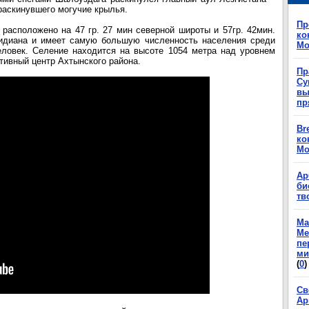
ла, раскинувшего могучие крылья.
Пр
расположено на 47 гр. 27 мин северной широты и 57гр. 42мин.
ко
ридиана и имеет самую большую численность населения среди
Мо
еловек. Селение находится на высоте 1054 метра над уровнем
тивный центр Ахтынского района.
Пр
Су
вы
пр
Br
ко
Мо
Ар
би
тв
Ма
Ме
пе
ми
(
0
)
Св
Ар