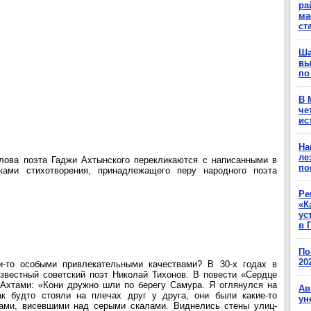
ра
ма
ст
Ша
вы
по
В 
че
ис
На
ле
лова поэта Гаджи Ахтынского перекликаются с написанными в
по
ками стихотворения, принадлежащего перу народного поэта
Ре
«К
ус
в 
По
20
и-то особыми привлекательными качествами? В 30-х годах в
звестный советский поэт Николай Тихонов. В повести «Сердце
 Ахтами: «Кони дружно шли по берегу Самура. Я оглянулся на
Ав
ак будто стояли на плечах друг у друга, они были какие-то
ун
нами, висевшими над серыми скалами. Виднелись стены улиц-