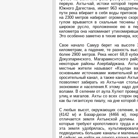
первую. Ахты-чай, истоки которой тер
Южного Дагестана, имеет 963 квадратн
пути река вбирает в себя воды притоков
на 2300 метров набирает огромную скор
гулом врывается в скальные теснины 
широкое русло, проложенное ею в пе
километра она напоминает утихомирившег
Это особенно заметно в тихие вечера, ко
Свое начало Самур берет на высоте 3
километрам, а падение, те разность выс
более 2900 метров. Река несет 68,8 куб
Докузпаринского, Магарамкснтского рай
некоторые районы Азербайджана. Ахты
местные жители называют «Къулан вац
основными источниками живительной в
оросительный канал, а также канал Ахты
позволяют забирать из Ахты-чая стол
экономики и населения.К этому надо до
волами. В селении от аула Хулют провед
улиц и магалов. Ахты со всех сторон 
как бы гигантскую пиалу, на дне которой
С любых высот, окружающих селение, в
(4142 м) и Базар-дюзи (4466 м), по
отличается земля Ахтынской долины. 
которые требуют кропотливого труда и 
эта земля удобрялась, культивирова
подводились большие каналы и маленьки
И сейчас не найти ни одного клочка зем