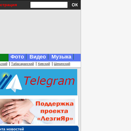
истрация
Фото
Видео
Музыка
|
|
|
ьский
Табасаранский
Хивский
Шекинский
нта новостей