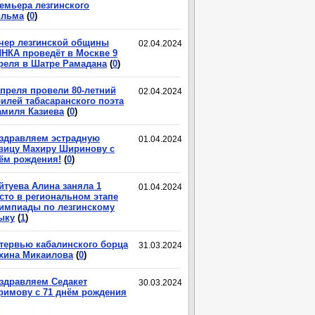
емьера лезгинского
льма
(
0
)
чер лезгинской общины
02.04.2024
НКА проведёт в Москве 9
реля в Шатре Рамадана
(
0
)
апреля провели 80-летний
02.04.2024
илей табасаранского поэта
миля Казиева
(
0
)
здравляем эстрадную
01.04.2024
вицу Махиру Ширинову с
ём рождения!
(
0
)
йтуева Алина заняла 1
01.04.2024
сто в региональном этапе
импиады по лезгинскому
ыку
(
1
)
тервью кабалинского борца
31.03.2024
хина Микаилова
(
0
)
здравляем Седакет
30.03.2024
римову с 71 днём рождения