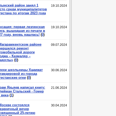
тынский район занял 1
19.10.2024
сто среди муниципалитетов
гестана по итогам 2023 года
нсация: первая лезгинская
19.10.2024
ига, вышедшая из печати в
27 году, вновь нашлась!
(
0
)
Магарамкентском районе
09.07.2024
вершился ремонт
томобильной дороги
оджа – Казмаляр –
адоглы»
(
0
)
пехи школьницы Хадижат
30.06.2024
гамдеровой из города
гестанские огни
(
0
)
рам Яхьяев написал книгу:
21.06.2024
лейман Стальский - Гомер
 века
(
1
)
Москве состоялся
30.04.2024
аздничный вечер
священный 25-летию