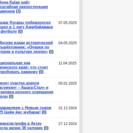
йона КцIар идёт
сштабная реконструкция
адионов
(
3
)
хдаг Кусары победоносно
07.05.2025
шел в 1 лигу Азербайджана
 футболу
(
0
)
Москве издан исторический
04.05.2025
тырёхтомник: «Очерки по
тории и культуре лезгин»
(
0
)
циональная еда
11.04.2025
згинского края: что стоит
пробовать каждому
(
0
)
монт участка дороги
05.01.2025
асумкент – Ашага-Стал» и
тановка ночного освещения
Гогаз
(
0
)
здравляем с Новым годом
31.12.2024
25 Цийи йис мубарак!
(
0
)
иакатастрофа в Актау
27.12.2024
есла жизни 38 человек
(
0
)