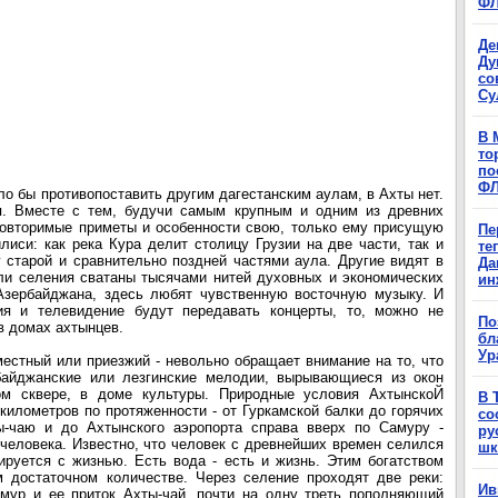
Ф
Де
Ду
со
Су
В 
то
по
Ф
ло бы противопоставить другим дагестанским аулам, в Ахты нет.
ия. Вместе с тем, будучи самым крупным и одним из древних
повторимые приметы и особенности свою, только ему присущую
Пе
лиси: как река Кура делит столицу Грузии на две части, так и
те
старой и сравнительно поздней частями аула. Другие видят в
Да
ли селения сватаны тысячами нитей духовных и экономических
ин
Азербайджана, здесь любят чувственную восточную музыку. И
ия и телевидение будут передавать концерты, то, можно не
По
 в домах ахтынцев.
бл
Ур
местный или приезжий - невольно обращает внимание на то, что
айджанские или лезгинские мелодии, вырывающиеся из окон
ом сквере, в доме культуры. Природные условия АхтынскоЙ
В 
километров по протяженности - от Гуркамской балки до горячих
со
-чаю и до Ахтынского аэропорта справа вверх по Самуру -
ру
человека. Известно, что человек с древнейших времен селился
шк
иируется с жизнью. Есть вода - есть и жизнь. Этим богатством
 достаточном количестве. Через селение проходят две реки:
Ив
амур и ее приток Ахты-чай, почти на одну треть пополняющий