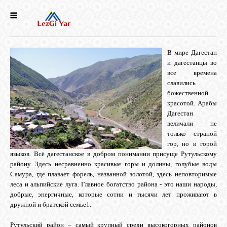
НОВОСТИ
В мире Дагестан
СЕЛА
и дагестанцы во
все времена
славились
ИСТОРИЯ
божественной
красотой. Арабы
Дагестан
величали не
КУЛЬТУРА
только страной
гор, но и горой
языков. Всё дагестанское в добром понимании присуще Рутульскому
ГОЛОС
району. Здесь несравненно красивые горы и долины, голубые воды
ЛЕЗГИН
Самура, где плавает форель, названной золотой, здесь неповторимые
леса и альпийские луга. Главное богатство района - это наши народы,
добрые, энергичные, которые сотни и тысячи лет проживают в
НАРОДЫ
дружной и братской семье
1
.
Рутульский район – самый крупный среди высокогорных районов