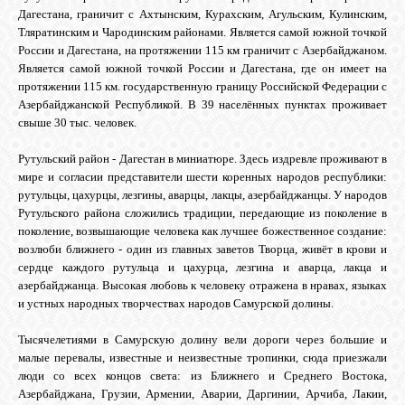
БИБЛИОТЕКА
Дагестана, граничит с Ахтынским, Курахским, Агульским, Кулинским,
Тляратинским и Чародинским районами. Является самой южной точкой
России и Дагестана, на протяжении 115 км граничит с Азербайджаном.
ФОРУМ
Является самой южной точкой России и Дагестана, где он имеет на
протяжении 115 км. государственную границу Российской Федерации с
Азербайджанской Республикой. В 39 населённых пунктах проживает
ГОСТЕВАЯ
свыше 30 тыс. человек.
Рутульский район - Дагестан в миниатюре. Здесь издревле проживают в
О САЙТЕ
мире и согласии представители шести коренных народов республики:
рутульцы, цахурцы, лезгины, аварцы, лакцы, азербайджанцы. У народов
Рутульского района сложились традиции, передающие из поколение в
ФОТО
поколение, возвышающие человека как лучшее божественное создание:
возлюби ближнего - один из главных заветов Творца, живёт в крови и
сердце каждого рутульца и цахурца, лезгина и аварца, лакца и
азербайджанца. Высокая любовь к человеку отражена в нравах, языках
ВИДЕО
и устных народных творчествах народов Самурской долины.
Тысячелетиями в Самурскую долину вели дороги через большие и
МУЗЫКА
малые перевалы, известные и неизвестные тропинки, сюда приезжали
люди со всех концов света: из Ближнего и Среднего Востока,
Азербайджана, Грузии, Армении, Аварии, Даргинии, Арчиба, Лакии,
САЙТЫ