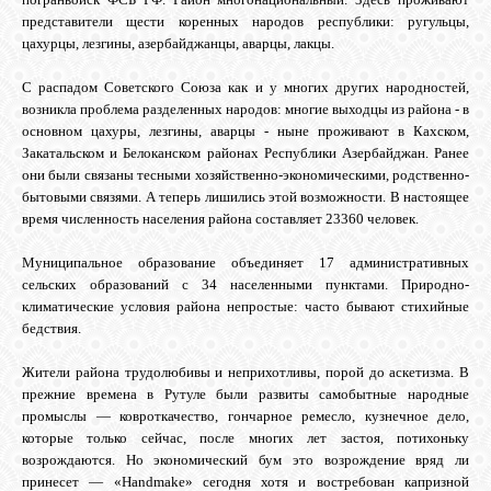
представители щести коренных народов республики: ругульцы,
GOOGLE+
цахурцы, лезгины, азербайджанцы, аварцы, лакцы.
С распадом Советского Союза как и у многих других народностей,
TWITTER
возникла проблема разделенных народов: многие выходцы из района - в
основном цахуры, лезгины, аварцы - ныне проживают в Кахском,
Закатальском и Белоканском районах Республики Азербайджан. Ранее
FACEBOOK
они были связаны тесными хозяйственно-экономическими, родственно-
бытовыми связями. А теперь лишились этой возможности. В настоящее
время численность населения района составляет 23360 человек.
Муниципальное образование объединяет 17 административных
сельских образований с 34 населенными пунктами. Природно-
климатические условия района непростые: часто бывают стихийные
бедствия.
Жители района трудолюбивы и неприхотливы, порой до аскетизма. В
прежние времена в Рутуле были развиты самобытные народные
промыслы — ковроткачество, гончарное ремесло, кузнечное дело,
которые только сейчас, после многих лет застоя, потихоньку
возрождаются. Но экономический бум это возрождение вряд ли
принесет — «Handmake» сегодня хотя и востребован капризной