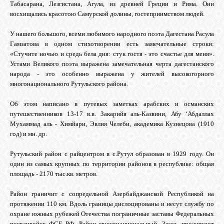
Табасарана, Лезгистана, Агула, из древней Греции и Рима. Они
восхищались красотою Самурской долины, гостеприимством людей.
ОБЪЯВЛЕНИЯ
У нашего большого, всеми любимого народного поэта Дагестана Расула
Гамзатова в одном стихотворении есть замечательные строки:
«Стучите ночью и средь бела дня: стук гостя - это счастье для меня».
ВОПРОСЫ /
Устами Великого поэта выражена замечательная черта дагестанского
ОТВЕТЫ
народа - это особенно выражена у жителей высокогорного
многонационального Рутульского района.
КОНТАКТЫ
Об этом написано в путевых заметках арабских и османских
путешественников 13-17 в.в. Закарийя аль-Казвини, Абу ‘Абдаллах
Мухаммад аль - Химйари, Эвлия Челеби, академика Кузнецова (1910
ВХОД
год) и мн. др.
Рутульский район с райцентром в с.Рутул образован в 1929 году. Он
один из самых крупных по территории районов в республике: общая
площадь - 2170 тыс.кв. метров.
RSS
Район граничит с сопредельной Азербайджанской Республикой на
протяжении 110 км. Вдоль границы дислоцированы и несут службу по
VK
охране южных рубежей Отечества пограничные заставы Федеральных
погранвойск ФСБ РФ. Район многонациональный. Здесь проживают