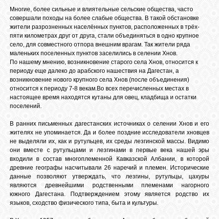
Многие, более сильные и влиятельные сельские общества, часто
совершали походы на более слабые общества. В такой обстановке
жители разрозненных населённых пунктов, расположенных в трёх-
ОБЪЯВЛЕНИЯ
пяти километрах друг от друга, стали объединяться в одно крупное
село, для совместного отпора внешним врагам. Так жители ряда
маленьких поселенных пунктов заселились в селении Хнов.
ВОПРОСЫ /
По нашему мнению, возникновение старого села Хнов, относится к
ОТВЕТЫ
периоду еще далеко до арабского нашествия на Дагестан, а
возникновение нового крупного села Хнов (после объединения)
относится к периоду 7-8 векам.Во всех перечисленных местах в
настоящее время находятся кутаны для овец, кладбища и остатки
КОНТАКТЫ
поселений.
В ранних письменных дагестанских источниках о селении Хнов и его
ВХОД
жителях не упоминается. Да и более поздние исследователи хновцев
не выделяли их, как и рутульцев, их среды лезгинской массы. Видимо
они вместе с рутульцами и лезгинами в первые века нашей эры
входили в состав многоплеменной Кавказской Албании, в которой
древние географы насчитывали 26 наречий и племен. Исторические
RSS
данные позволяют утверждать, что лезгины, рутульцы, цахуры
являются древнейшими родственными племенами нагорного
южного Дагестана. Подтверждением этому является родство их
VK
языков, сходство физического типа, быта и культуры.