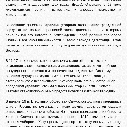
ставленнику в Дагестане Шах-Бааду (Беду). Очевидно в 13 веке
мусульманская религия вытеснила у хновцев язычество и
христианство.
Завоевание Дагестана арабами ускорило образование феодальной
верхушки не только в равниной части Дагестана, но и в горных
районах южного Дагестана. Утверждение новой религии требовало
изучения арабской письменности. С этого периода дагестанцы, в том
числе и хновцы знакомятся с культурными достижениями народов
Востока.
В 16-17 вв. хновское, как и другие рутульские общества, хотя и
сохраняли свою независимость и управлялось аксакалами, но было
вынужденно политически и экономически подчиняться Главному
селению Рутулу и находившимся в нем бекам. Не раз хновцы
отстаивали свою независимость Ахтыпар вольного общества. Хнов
продолжал управлять своими выборными старшинами – "кевха".
Кевхами становились обычно представители зажиточной верхушки.
В начале 19 в. В вольных обществах Самурской долины утвердилась
власть России, но рутульцы в числе других народностей оказали
сопротивление царским войскам. Но наконец представители общества
долины Самура, кроме рутульцев, еще в 1812 году подписали с
генерал-майором Хатунцевым договор о вступлении их под