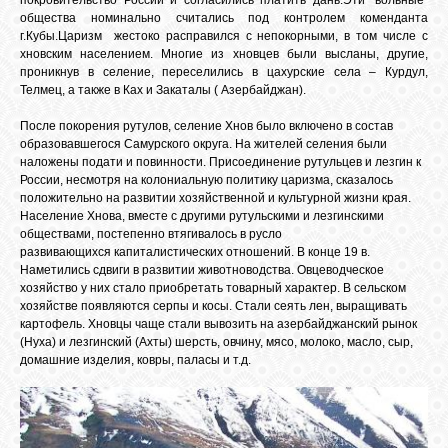
покровительство России и согласились платить дань.Эти "вольные"
общества номинально считались под контролем коменданта
г.Кубы.Царизм жестоко расправился с непокорными, в том числе с
хновским населением. Многие из хновцев были высланы, другие,
проникнув в селение, переселились в цахурские села – Курдул,
Телмец, а также в Ках и Закаталы ( Азербайджан).
После покорения рутулов, селение Хнов было включено в состав
образовавшегося Самурского округа. На жителей селения были
наложены подати и повинности. Присоединение рутульцев и лезгин к
России, несмотря на колониальную политику царизма, сказалось
положительно на развитии хозяйственной и культурной жизни края.
Население Хнова, вместе с другими рутульскими и лезгинскими
обществами, постепенно втягивалось в русло
развивающихся капиталистических отношений. В конце 19 в.
Наметились сдвиги в развитии животноводства. Овцеводческое
хозяйство у них стало приобретать товарный характер. В сельском
хозяйстве появляются серпы и косы. Стали сеять лен, выращивать
картофель. Хновцы чаще стали вывозить на азербайджанский рынок
(Нуха) и лезгинский (Ахты) шерсть, овчину, мясо, молоко, масло, сыр,
домашние изделия, ковры, паласы и т.д.