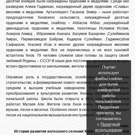
Десятки хновцев были награждены орденами и медалями. Среди них
разведчик Алиев Гаджихан, награжденный двумя орденами «Славы»
многими и медалями. Артиллерист Гасанов Энвер – ныне работает
председателем Хновского сельсовета, награждённый десятью
орденами и медалями, снайпер – Аббасов Аббас ,награждённый
двенадцатью орденами и медалями, пехотинцы Исламов Ислам,
Аскеров Ахмед , Ибрагимов Азизага ,Касумов Бахарчин ,Сулейманов
Амрах, Пирмагамедов Байрам, Кадиров Сулейман ,Гаджиюсубов
Сафарали, Агасиев Исак и многие другие награждённые многими
орденами и медалями. Все не перечислишь и не всех сыновей
встретила Хнов. 79 человек сложили свои головы за защиту своей
любимой Родины – СССР. В наши дни постоянно организуются вечера
встреч фронтовиков со школьниками, жители селения Хнов.
Портал
использует
Огромная роль в государственном, хозяйственном и культурном
файлы cookies
строительстве, в формировании нового человека принадлежит школе,
для более
средним и высшим учебным заведениям. Именно свои первые
комфортной
преобразования в культурном развитии Хновцы начали с Хновской
работы
начальной школы. Школа была открыта в 1931 году, где учителем
пользователя.
работал Мусаев Али. Жители села Хнов очень большие ценители
Продолжая
музыки, песни и веселья. Особенно пенят в селе ашугов, исполняющих
просмотр, вы
песни на национальном музыкальном инструменте – Саз.
соглашаетесь
с
Политикой
Источник:
использования
История развития колхозного селения Хнов Ахтынского района