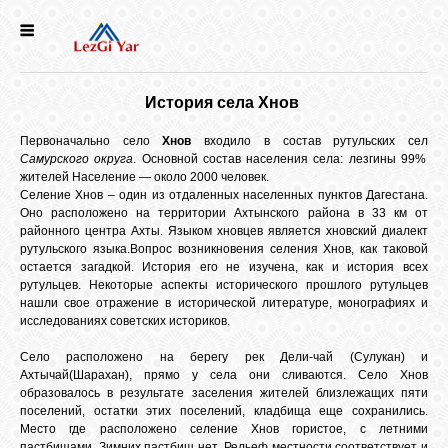
НОВОСТИ
История села Хнов
СЕЛА
Первоначально село
Хнов
входило в состав рутульских сел
Самурского округа
. Основной состав населения села: лезгины 99%
жителей Население — около 2000 человек.
ИСТОРИЯ
Селение Хнов – один из отдаленных населенных пунктов Дагестана.
Оно расположено на территории Ахтынского района в 33 км от
районного центра Ахты. Языком хновцев является хновский диалект
КУЛЬТУРА
рутульского языка.Вопрос возникновения селения Хнов, как таковой
остается загадкой. История его не изучена, как и история всех
рутульцев. Некоторые аспекты исторического прошлого рутульцев
нашли свое отражение в исторической литературе, монографиях и
ГОЛОС
исследованиях советских историков.
ЛЕЗГИН
Село расположено на берегу рек Дели-чай (Сулукан) и
Ахтычай(Шарахан), прямо у села они сливаются. Село Хнов
НАРОДЫ
образовалось в результате заселения жителей близлежащих пяти
поселений, остатки этих поселений, кладбища еще сохранились.
Место где расположено селение Хнов гористое, с летними
пастбищами. Зимних пастбищ нет. Рельеф местности соответствует и