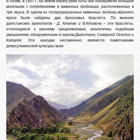
В Хнове, в 1957 г., на левом берегу реки Ахты чая обнаружили большой
могильник с погребениями в каменных гробницах, расположенных в
GOOGLE+
три яруса. В одном из полуразрушенных каменных гробниц верхнего
яруса были найдены два бронзовых браслета. По мнению
дагестанских археологов -
Д. Атаева и В.Ктовича
– эти браслеты,
TWITTER
относящиеся к раннему средневековью, аналогичны подобным
украшениям, обнаруженным в горном
Дагестане, Северной Осетии и
Кабарде
. Эти находки несомненно являются памятниками
домусульманской культуры края.
FACEBOOK