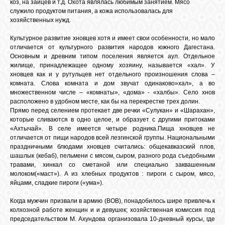
коз, на зайцев и т.д. Охота являлась любимым занятием. Мясо
служило продуктом питания, а кожа использовалась для
хозяйственных нужд.
Культурное развитие хновцев хотя и имеет свои особенности, но мало
отличается от культурного развития народов южного Дагестана.
Основным и древним типом поселения является аул. Отдельное
жилище, принадлежащее одному хозяину, называется «хал». У
хновцев как и у рутульцев нет отдельного произношения слова –
комната. Слова комната и дом звучат одинаково»хал», а во
множественном числе – «комнаты», «дома» - «халбы». Село хнов
расположено в удобном месте, как бы на перекрестке трех долин.
Прямо перед селением протекает две речки «Сулукан» и «Шарахан»,
которые сливаются в одно целое, и образует с другими притоками
«Ахтычай». В селе имеется четыре родника.
Пища хновцев не
отличается от пищи народов всей лезгинской группы. Национальными
праздничными блюдами хновцев считались: общекавказский плов,
шашлык (кебаб), пельмени с мясом, сыром, разного рода съедобными
травами, хинкал со сметаной или специально заквашенным
молоком(«маст»). А из хлебных продуктов : пироги с сыром, мясо,
яйцами, сладкие пироги («ума»).
Когда мужчин призвали в армию (ВОВ), понадобилось шире привлечь к
колхозной работе женщин и и девушек; хозяйственная комиссия под
председательством М. Ахундова организовала 10-дневный курсы, где