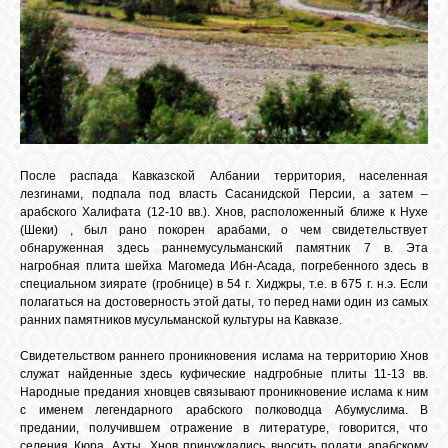
После распада Кавказской Албании территория, населенная
лезгинами, подпала под власть Сасанидской Персии, а затем –
арабского Халифата (12-10 вв.). Хнов, расположенный ближе к Нухе
(Шеки) , был рано покорен арабами, о чем свидетельствует
обнаруженная здесь раннемусульманский памятник 7 в. Эта
нагробная плита шейха Магомеда Ибн-Асада, погребенного здесь в
специальном зиярате (гробнице) в 54 г. Хиджры, т.е. в 675 г. н.э. Если
полагаться на достоверность этой даты, то перед нами один из самых
ранних памятников мусульманской культуры на Кавказе.
Свидетельством раннего проникновения ислама на территорию Хнов
служат найденные здесь куфические надгробные плиты 11-13 вв.
Народные предания хновцев связывают проникновение ислама к ним
с именем легендарного арабского полководца Абумуслима. В
предании, получившем отражение в литературе, говорится, что
селения Кюра, Ахты, Хнов принуждались вносить подати арабскому