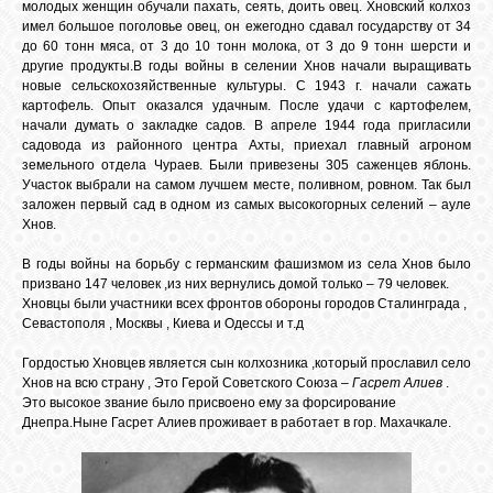
молодых женщин обучали пахать, сеять, доить овец. Хновский колхоз
имел большое поголовье овец, он ежегодно сдавал государству от 34
до 60 тонн мяса, от 3 до 10 тонн молока, от 3 до 9 тонн шерсти и
другие продукты.В годы войны в селении Хнов начали выращивать
новые сельскохозяйственные культуры. С 1943 г. начали сажать
картофель. Опыт оказался удачным. После удачи с картофелем,
начали думать о закладке садов. В апреле 1944 года пригласили
садовода из районного центра Ахты, приехал главный агроном
земельного отдела Чураев. Были привезены 305 саженцев яблонь.
Участок выбрали на самом лучшем месте, поливном, ровном. Так был
заложен первый сад в одном из самых высокогорных селений – ауле
Хнов.
В годы войны на борьбу с германским фашизмом из села Хнов было
призвано 147 человек ,из них вернулись домой только – 79 человек.
Хновцы были участники всех фронтов обороны городов Сталинграда ,
Севастополя , Москвы , Киева и Одессы и т.д
Гордостью Хновцев является сын колхозника ,который прославил село
Хнов на всю страну , Это Герой Советского Союза –
Гасрет Алиев
.
Это высокое звание было присвоено ему за форсирование
Днепра.Ныне Гасрет Алиев проживает в работает в гор. Махачкале.