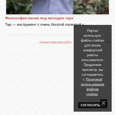
БИБЛИОТЕКА
ФОРУМ
Философия жизни под мелодии тара
Тар — инструмент с очень богатой палитрой з...
Портал
ГОСТЕВАЯ
использует
файлы cookies
ПОЛНАЯ ВЕРСИЯ САЙТА
для более
О САЙТЕ
комфортной
работы
пользователя.
Продолжая
ФОТО
просмотр, вы
соглашаетесь
с
Политикой
ВИДЕО
использования
файлов
cookies
.
МУЗЫКА
СОГЛАСИТЬСЯ
САЙТЫ