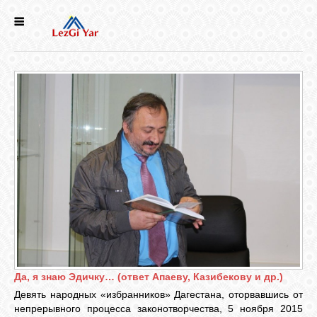
НОВОСТИ
СЕЛА
ИСТОРИЯ
КУЛЬТУРА
ГОЛОС
ЛЕЗГИН
НАРОДЫ
Да, я знаю Эдичку… (ответ Апаеву, Казибекову и др.)
Девять народных «избранников» Дагестана, оторвавшись от
непрерывного процесса законотворчества, 5 ноября 2015