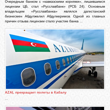
Очередным банком с «кавказскими корнями», лишившимся
GOOGLE+
лицензии ЦБ, стал «Русславбанк» (РСБ 24). Основным
владельцем «Русславбанка» являлся дагестанский
бизнесмен Абдулжелил Абдулкеримов. Одной из главных
причин отзыва лицензии стало участие банка ...
TWITTER
FACEBOOK
AZAL прекращает полеты в Кабалу
...