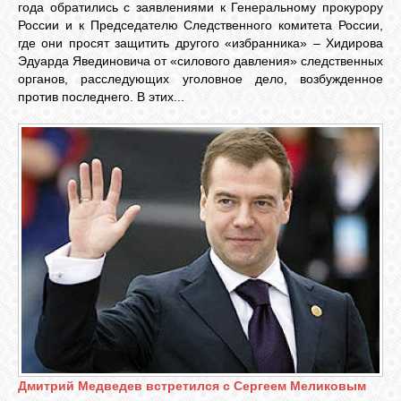
БИБЛИОТЕКА
года обратились с заявлениями к Генеральному прокурору
России и к Председателю Следственного комитета России,
где они просят защитить другого «избранника» – Хидирова
ФОРУМ
Эдуарда Явединовича от «силового давления» следственных
органов, расследующих уголовное дело, возбужденное
против последнего. В этих...
ГОСТЕВАЯ
О САЙТЕ
ФОТО
ВИДЕО
МУЗЫКА
Дмитрий Медведев встретился с Сергеем Меликовым
САЙТЫ