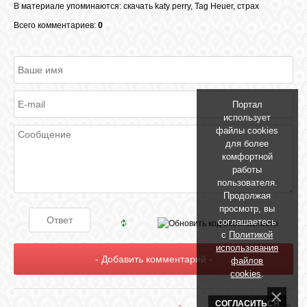
В материале упоминаются
:
скачать katy perry
,
Tag Heuer
,
cтрах
Всего комментариев:
0
Портал
использует
файлы cookies
для более
комфортной
работы
пользователя.
Продолжая
просмотр, вы
соглашаетесь
с
Политикой
использования
файлов
cookies
.
СОГЛАСИТЬСЯ