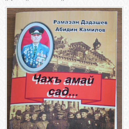
ОБЪЯВЛЕНИЯ
ВОПРОСЫ /
ОТВЕТЫ
КОНТАКТЫ
ВХОД
RSS
VK