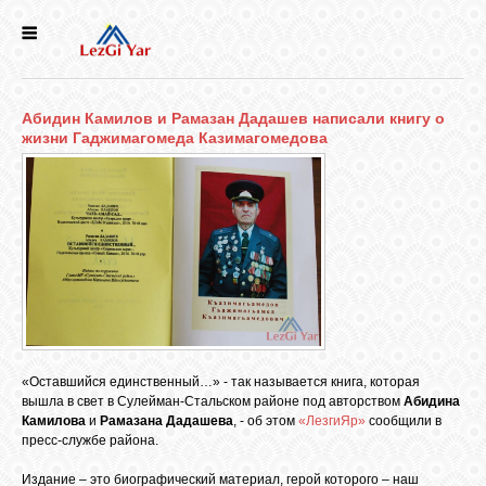
НОВОСТИ
Абидин Камилов и Рамазан Дадашев написали книгу о
СЕЛА
жизни Гаджимагомеда Казимагомедова
ИСТОРИЯ
КУЛЬТУРА
ГОЛОС
ЛЕЗГИН
«Оставшийся единственный…» - так называется книга, которая
вышла в свет в Сулейман-Стальском районе под авторством
Абидина
Камилова
и
Рамазана Дадашева
, - об этом
«ЛезгиЯр»
сообщили в
НАРОДЫ
пресс-службе района.
Издание – это биографический материал, герой которого – наш