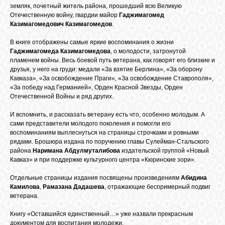
БИБЛИОТЕКА
земляк, почетный житель района, прошедший всю Великую
Отечественную войну, гвардии майор
Гаджимагомед
Казимагомедович Казимагомедов
.
ФОРУМ
В книге отображены самые яркие воспоминания о жизни
Гаджимагомеда Казимагомедова
, о молодости, затронутой
пламенем войны. Весь боевой путь ветерана, как говорят его близкие и
ГОСТЕВАЯ
друзья, у него на груди: медали «За взятие Берлина», «За оборону
Кавказа», «За освобождение Праги», «За освобождение Ставрополя»,
«За победу над Германией», Орден Красной Звезды, Орден
Отечественной Войны и ряд других.
О САЙТЕ
И вспомнить, и рассказать ветерану есть что, особенно молодым. А
сами представители молодого поколения и помогли его
ФОТО
воспоминаниям выплеснуться на страницы строчками и ровными
рядами. Брошюра издана по поручению главы Сулейман-Стальского
района
Наримана Абдулмуталибова
издательской группой «Новый
Кавказ» и при поддержке культурного центра «Кюринские зори».
ВИДЕО
Отдельные страницы издания посвящены произведениям
Абидина
Камилова
,
Рамазана Дадашева
, отражающие беспримерный подвиг
МУЗЫКА
ветерана.
Книгу «Оставшийся единственный…» уже назвали прекрасным
документом для воспитания молодежи.
САЙТЫ