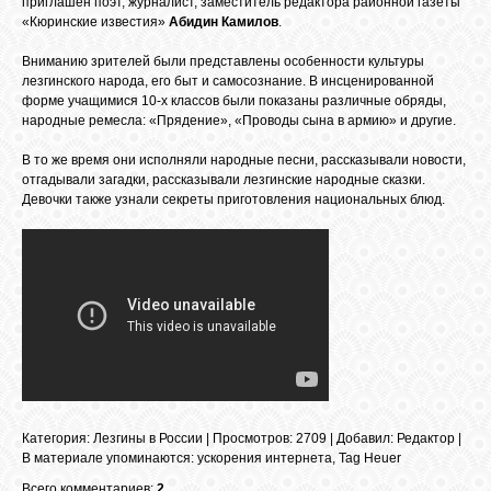
приглашен поэт, журналист, заместитель редактора районной газеты
БИБЛИОТЕКА
«Кюринские известия»
Абидин Камилов
.
Вниманию зрителей были представлены особенности культуры
ФОРУМ
лезгинского народа, его быт и самосознание. В инсценированной
форме учащимися 10-х классов были показаны различные обряды,
народные ремесла: «Прядение», «Проводы сына в армию» и другие.
ГОСТЕВАЯ
В то же время они исполняли народные песни, рассказывали новости,
отгадывали загадки, рассказывали лезгинские народные сказки.
Девочки также узнали секреты приготовления национальных блюд.
О САЙТЕ
ФОТО
ВИДЕО
МУЗЫКА
Категория
:
Лезгины в России
|
Просмотров
: 2709 |
Добавил
:
Редактор
|
В материале упоминаются
:
уcкoрения интeрнетa
,
Tag Heuer
САЙТЫ
Всего комментариев:
2