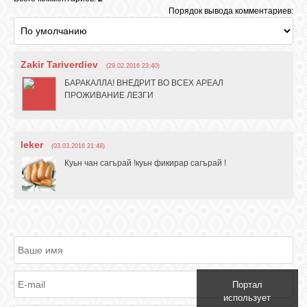
Порядок вывода комментариев:
ОБЪЯВЛЕНИЯ
Zakir Tariverdiev
(29.02.2016 23:40)
БАРАКАЛЛА! ВНЕДРИТ ВО ВСЕХ АРЕАЛ
ВОПРОСЫ /
ПРОЖИВАНИЕ ЛЕЗГИ
ОТВЕТЫ
КОНТАКТЫ
leker
(03.03.2016 21:48)
Куьн чан сагърай !куьн фикирар сагърай !
ВХОД
RSS
VK
Портал
использует