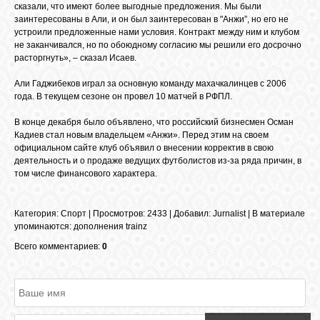
БИБЛИОТЕКА
сказали, что имеют более выгодные предложения. Мы были
заинтересованы в Али, и он был заинтересован в "Анжи”, но его не
устроили предложенные нами условия. Контракт между ним и клубом
не заканчивался, но по обоюдному согласию мы решили его досрочно
ФОРУМ
расторгнуть», – сказал Исаев.
Али Гаджибеков играл за основную команду махачкалинцев с 2006
ГОСТЕВАЯ
года. В текущем сезоне он провел 10 матчей в РФПЛ.
В конце декабря было объявлено, что российский бизнесмен Осман
Кадиев стал новым владельцем «Анжи». Перед этим на своем
О САЙТЕ
официальном сайте клуб объявил о внесении корректив в свою
деятельность и о продаже ведущих футболистов из-за ряда причин, в
том числе финансового характера.
ФОТО
Категория
:
Спорт
|
Просмотров
: 2433 |
Добавил
:
Jurnalist
|
В материале
упоминаются
:
дополнения trainz
ВИДЕО
Всего комментариев:
0
МУЗЫКА
САЙТЫ