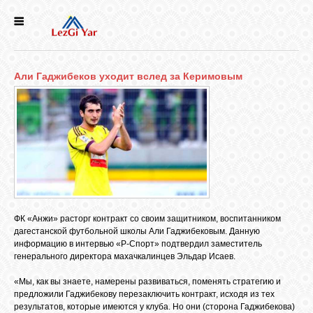
НОВОСТИ
Али Гаджибеков уходит вслед за Керимовым
СЕЛА
ИСТОРИЯ
КУЛЬТУРА
ГОЛОС
ФК «Анжи» расторг контракт со своим защитником, воспитанником
ЛЕЗГИН
дагестанской футбольной школы Али Гаджибековым. Данную
информацию в интервью «Р-Спорт» подтвердил заместитель
генерального директора махачкалинцев Эльдар Исаев.
НАРОДЫ
«Мы, как вы знаете, намерены развиваться, поменять стратегию и
предложили Гаджибекову перезаключить контракт, исходя из тех
результатов, которые имеются у клуба. Но они (сторона Гаджибекова)